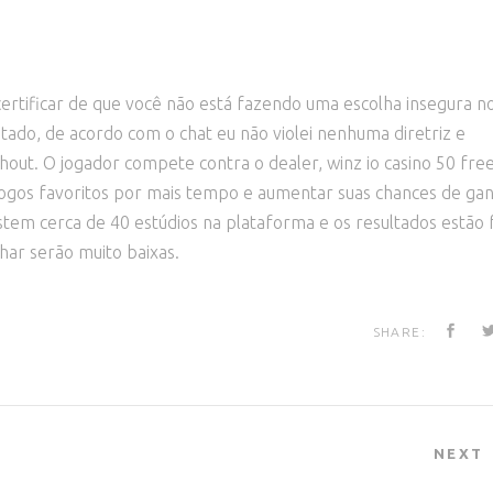
e certificar de que você não está fazendo uma escolha insegura n
do, de acordo com o chat eu não violei nenhuma diretriz e
ut. O jogador compete contra o dealer, winz io casino 50 fre
 jogos favoritos por mais tempo e aumentar suas chances de ga
istem cerca de 40 estúdios na plataforma e os resultados estão 
har serão muito baixas.
SHARE:
NEXT