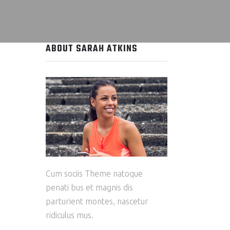
ABOUT SARAH ATKINS
Cum sociis Theme natoque
penati bus et magnis dis
parturient montes, nascetur
ridiculus mus.