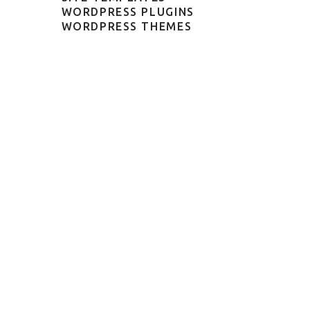
WORDPRESS PLUGINS
WORDPRESS THEMES