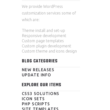
We provide WordPress
customization services some of
which are:
Theme install and set-up
Responsive development
Custom page templates
Custom plugin development
Custom theme and icons design
BLOG CATEGORIES
NEW RELEASES
UPDATE INFO
EXPLORE OUR ITEMS
CSS3 SOLUTIONS
ICON SETS
PHP SCRIPTS
SITE TEMPLATES