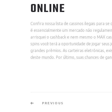
ONLINE
Confira nossa lista de cassinos ilegais para s
é essencialmente um mercado não regulamenta
arrisquei o cashback e nem mesmo o MAX casho
spins você terá a oportunidade de jogar seus
grandes prêmios. As carteiras eletrônicas, ex
deste mundo. Por último, suas chances de gan
PREVIOUS