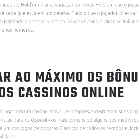
ineapple Hold’em é uma variação do Texas Hold’em que é joga
ocê sabe que está em um deleite.
Tudo o que o jogador precisa 
instalado e acessar o site do Bovada Casino e clicar no link Ins
 menos números.
AR AO MÁXIMO OS BÔN
OS CASSINOS ONLINE
ara jogar em um cassino móvel. As empresas costumam subsidiar
listas para os dispositivos mais comuns de alguns dos melhores
 é um dos jogos de Apostas Clássicos de todos os tempos e, incl
ilidade.