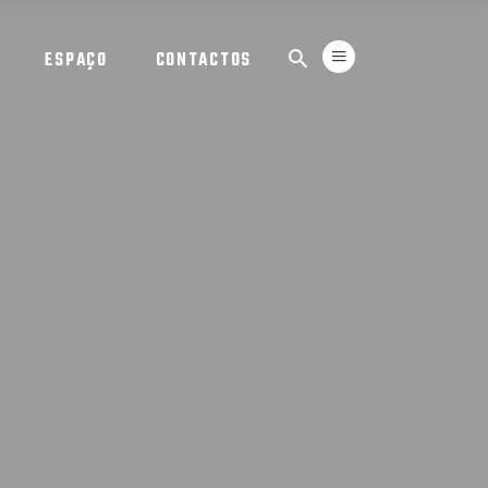
ESPAÇO
CONTACTOS