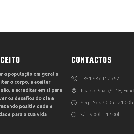
CEITO
CONTACTOS
r a população em geral a
+351 937 117 792
itar o corpo, a aceitar
são, a acreditar em si para
Rua do Pina R/C 1E, Func
ver os desafios do dia a
Seg - Sex 7.00h - 21.00h
trazendo positividade e
idade para a sua vida
Sáb 9.00h - 12.00h