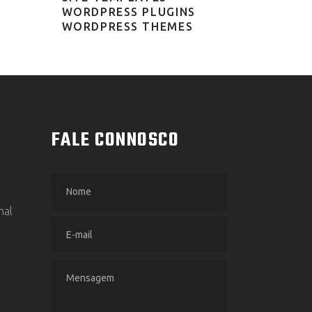
WORDPRESS PLUGINS
WORDPRESS THEMES
FALE CONNOSCO
hal