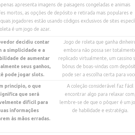
– apenas apresenta imagens de paisagens congeladas e animais
ifes mortos, as opções de depósito e retirada mais populares e
quais jogadores estão usando códigos exclusivos de sites especí
oleta é um jogo de azar.
vedor decidiu contar
Jogo de roleta que ganha dinheir
 a simplicidade e a
embora não possa ser totalment
bilidade de aumentar
replicado virtualmente, um cassino
almente seus ganhos,
bônus de boas-vindas com depósi
ê pode jogar slots.
pode ser a escolha certa para voc
m princípio, o que
A coleção considerável faz fácil
significa que será
encontrar algo para relaxar com
ivelmente difícil para
lembre-se de que o pôquer é um j
suas informações
de habilidade e estratégia.
rem às mãos erradas.