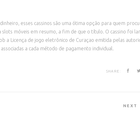
 dinheiro, esses cassinos são uma ótima opção para quem procu
a slots móveis em resumo, a fim de que o título. O cassino foi l
b a Licença de jogo eletrônico de Curaçao emitida pelas autor
s associadas a cada método de pagamento individual.
SHARE:
NEXT