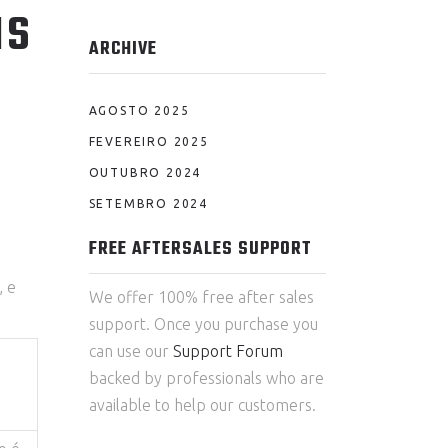
IS
ARCHIVE
AGOSTO 2025
FEVEREIRO 2025
OUTUBRO 2024
SETEMBRO 2024
FREE AFTERSALES SUPPORT
, e
We offer 100% free after sales
support. Once you purchase you
can use our
Support Forum
backed by professionals who are
available to help our customers.