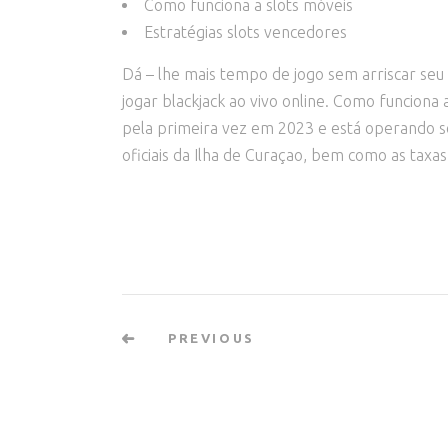
Como funciona a slots móveis
Estratégias slots vencedores
Dá – lhe mais tempo de jogo sem arriscar seu
jogar blackjack ao vivo online. Como funciona 
pela primeira vez em 2023 e está operando so
oficiais da Ilha de Curaçao, bem como as taxa
PREVIOUS