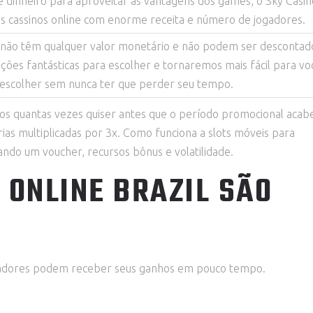
e dinheiro para aproveitar as vantagens dos games, o Sky Casin
s cassinos online com enorme receita e número de jogadores.
 não têm qualquer valor monetário e não podem ser descontad
ções fantásticas para escolher e tornaremos mais fácil para vo
escolher sem nunca ter que perder seu tempo.
os quantas vezes quiser antes que o período promocional aca
rias multiplicadas por 3x. Como funciona a slots móveis para
ando um voucher, recursos bônus e volatilidade.
 ONLINE BRAZIL SÃO
 jogadores podem receber seus ganhos em pouco tempo.