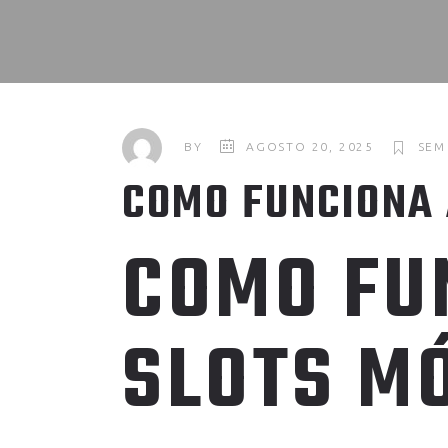
BY
AGOSTO 20, 2025
SEM
COMO FUNCIONA 
COMO FU
SLOTS M