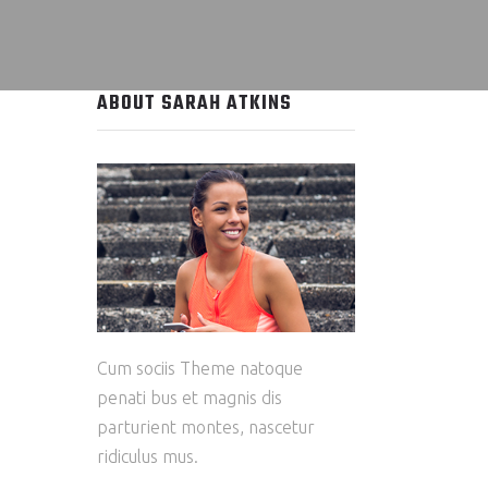
ABOUT SARAH ATKINS
Cum sociis Theme natoque
penati bus et magnis dis
parturient montes, nascetur
ridiculus mus.