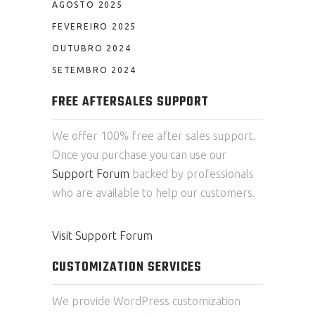
AGOSTO 2025
FEVEREIRO 2025
OUTUBRO 2024
SETEMBRO 2024
FREE AFTERSALES SUPPORT
We offer 100% free after sales support.
Once you purchase you can use our
Support Forum
backed by professionals
who are available to help our customers.
Visit Support Forum
CUSTOMIZATION SERVICES
We provide WordPress customization