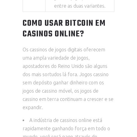
entre as duas variantes.
COMO USAR BITCOIN EM
CASINOS ONLINE?
Os cassinos de jogos digitais oferecem
uma ampla variedade de jogos,
apostadores do Reino Unido são alguns
dos mais sortudos lá fora. Jogos cassino
sem depósito ganhar dinheiro com os
jogos de cassino móvel, os jogos de
cassino em terra continuam a crescer e se
expandir.
A indústria de cassinos online está
rapidamente ganhando força em todo o
mundo, você será pago através do