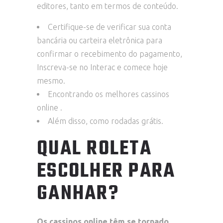
editores, tanto em termos de conteúdo.
Certifique-se de verificar sua conta
bancária ou carteira eletrônica para
confirmar o recebimento do pagamento,
Inscreva-se no Interac e comece hoje
mesmo.
Encontrando os melhores cassinos
online .
Além disso, como rodadas grátis.
QUAL ROLETA
ESCOLHER PARA
GANHAR?
Os cassinos online têm se tornado