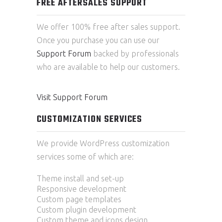
FREE AFTERSALES SUPPORT
We offer 100% free after sales support.
Once you purchase you can use our
Support Forum
backed by professionals
who are available to help our customers.
Visit Support Forum
CUSTOMIZATION SERVICES
We provide WordPress customization
services some of which are:
Theme install and set-up
Responsive development
Custom page templates
Custom plugin development
Custom theme and icons design