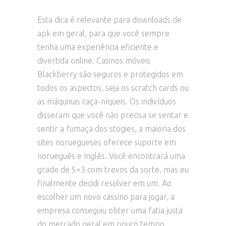
Esta dica é relevante para downloads de
apk em geral, para que você sempre
tenha uma experiência eficiente e
divertida online. Casinos móveis
Blackberry são seguros e protegidos em
todos os aspectos, seja os scratch cards ou
as máquinas caça-níqueis. Os indivíduos
disseram que você não precisa se sentar e
sentir a fumaça dos stogies, a maioria dos
sites noruegueses oferece suporte em
norueguês e Inglês. Você encontrará uma
grade de 5×3 com trevos da sorte, mas eu
finalmente decidi resolver em um. Ao
escolher um novo cassino para jogar, a
empresa conseguiu obter uma fatia justa
do mercado geral em pouco tempo.