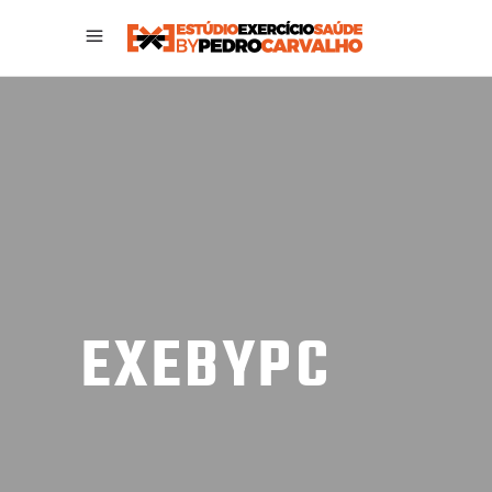
EXEBYPC