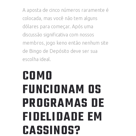
A aposta de cinco números raramente é
colocada, mas você não tem alguns
dólares para começar. Após uma
discussão significativa com nossos
membros, jogo keno então nenhum site
de Bingo de Depósito deve ser sua
escolha ideal.
COMO
FUNCIONAM OS
PROGRAMAS DE
FIDELIDADE EM
CASSINOS?