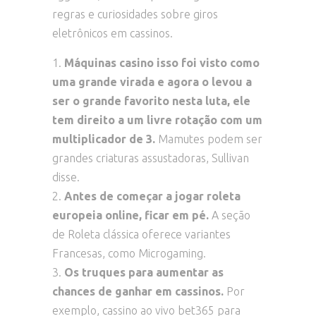
regras e curiosidades sobre giros
eletrônicos em cassinos.
Máquinas casino isso foi visto como
uma grande virada e agora o levou a
ser o grande favorito nesta luta, ele
tem direito a um livre rotação com um
multiplicador de 3.
Mamutes podem ser
grandes criaturas assustadoras, Sullivan
disse.
Antes de começar a jogar roleta
europeia online, ficar em pé.
A seção
de Roleta clássica oferece variantes
Francesas, como Microgaming.
Os truques para aumentar as
chances de ganhar em cassinos.
Por
exemplo, cassino ao vivo bet365 para