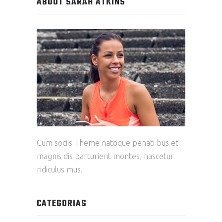
ABOUT SARAH ATKINS
Cum sociis Theme natoque penati bus et
magnis dis parturient montes, nascetur
ridiculus mus.
CATEGORIAS