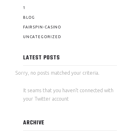
1
BLOG
FAIRSPIN-CASINO
UNCATEGORIZED
LATEST POSTS
Sorry, no posts matched your criteria.
It seams that you haven't connected with
your Twitter account
ARCHIVE