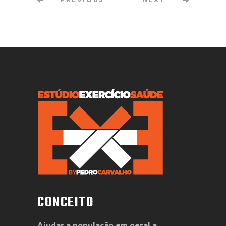
CONCEITO
Ajudar a população em geral a