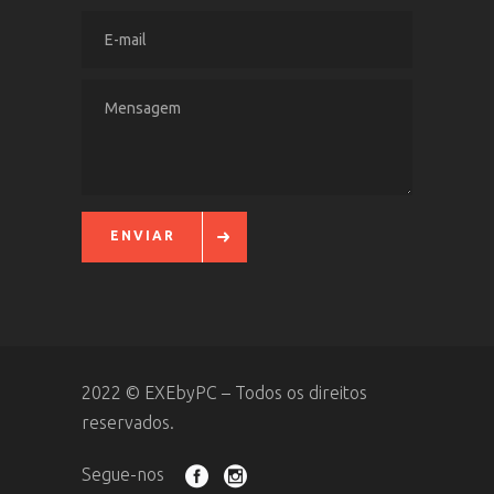
ENVIAR
2022 © EXEbyPC – Todos os direitos
reservados.
Segue-nos