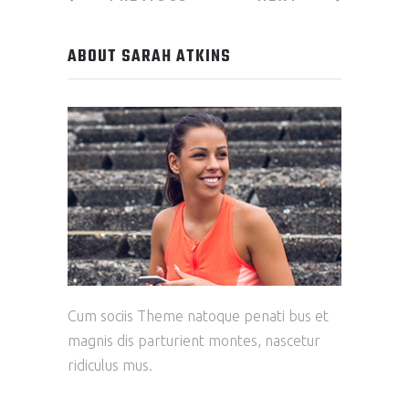
ABOUT SARAH ATKINS
Cum sociis Theme natoque penati bus et
magnis dis parturient montes, nascetur
ridiculus mus.