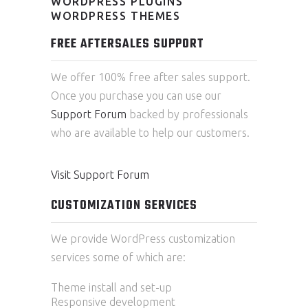
WORDPRESS PLUGINS
WORDPRESS THEMES
FREE AFTERSALES SUPPORT
We offer 100% free after sales support.
Once you purchase you can use our
Support Forum
backed by professionals
who are available to help our customers.
Visit Support Forum
CUSTOMIZATION SERVICES
We provide WordPress customization
services some of which are:
Theme install and set-up
Responsive development