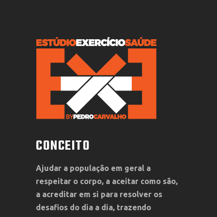
CONCEITO
Ajudar a população em geral a
respeitar o corpo, a aceitar como são,
a acreditar em si para resolver os
desafios do dia a dia, trazendo