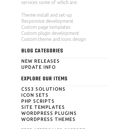
services some of which are:
Theme install and set-up
Responsive development
Custom page templates
Custom plugin development
Custom theme and icons design
BLOG CATEGORIES
NEW RELEASES
UPDATE INFO
EXPLORE OUR ITEMS
CSS3 SOLUTIONS
ICON SETS
PHP SCRIPTS
SITE TEMPLATES
WORDPRESS PLUGINS
WORDPRESS THEMES