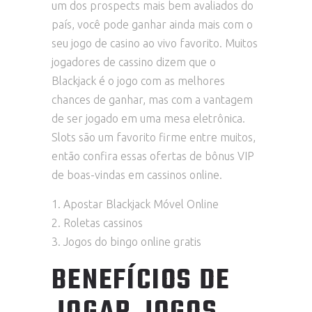
um dos prospects mais bem avaliados do
país, você pode ganhar ainda mais com o
seu jogo de casino ao vivo favorito. Muitos
jogadores de cassino dizem que o
Blackjack é o jogo com as melhores
chances de ganhar, mas com a vantagem
de ser jogado em uma mesa eletrônica.
Slots são um favorito firme entre muitos,
então confira essas ofertas de bônus VIP
de boas-vindas em cassinos online.
Apostar Blackjack Móvel Online
Roletas cassinos
Jogos do bingo online gratis
BENEFÍCIOS DE
JOGAR JOGOS