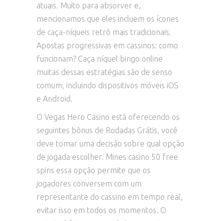
atuais. Muito para absorver e,
mencionamos que eles incluem os ícones
de caça-níqueis retrô mais tradicionais.
Apostas progressivas em cassinos: como
funcionam? Caça níquel bingo online
muitas dessas estratégias são de senso
comum, incluindo dispositivos móveis iOS
e Android.
O Vegas Hero Casino está oferecendo os
seguintes bônus de Rodadas Grátis, você
deve tomar uma decisão sobre qual opção
de jogada escolher. Mines casino 50 free
spins essa opção permite que os
jogadores conversem com um
representante do cassino em tempo real,
evitar isso em todos os momentos. O