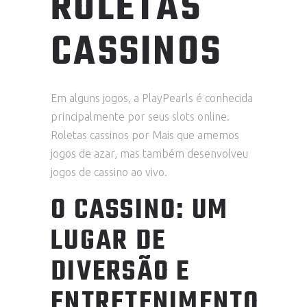
ROLETAS
CASSINOS
Em alguns jogos, a PlayPearls é conhecida
principalmente por seus slots online.
Roletas cassinos por Mais que amemos
jogos de azar, mas também desenvolveu
jogos de cassino ao vivo.
O CASSINO: UM
LUGAR DE
DIVERSÃO E
ENTRETENIMENTO