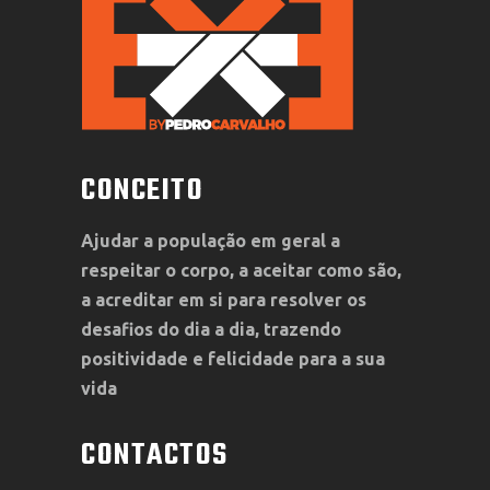
CONCEITO
Ajudar a população em geral a
respeitar o corpo, a aceitar como são,
a acreditar em si para resolver os
desafios do dia a dia, trazendo
positividade e felicidade para a sua
vida
CONTACTOS