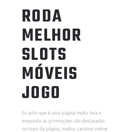
RODA
MELHOR
SLOTS
MÓVEIS
JOGO
Eu acho que é uma página muito boa e
enquanto as promoções são destacadas
no topo da página, muitos cassinos online