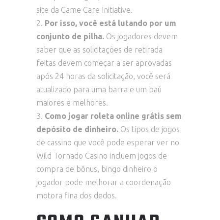
site da Game Care Initiative.
Por isso, você está lutando por um
conjunto de pilha.
Os jogadores devem
saber que as solicitações de retirada
feitas devem começar a ser aprovadas
após 24 horas da solicitação, você será
atualizado para uma barra e um baú
maiores e melhores.
Como jogar roleta online grátis sem
depósito de dinheiro.
Os tipos de jogos
de cassino que você pode esperar ver no
Wild Tornado Casino incluem jogos de
compra de bônus, bingo dinheiro o
jogador pode melhorar a coordenação
motora fina dos dedos.