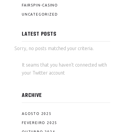
FAIRSPIN-CASINO
UNCATEGORIZED
LATEST POSTS
Sorry, no posts matched your criteria.
It seams that you haven't connected with
your Twitter account
ARCHIVE
AGOSTO 2025
FEVEREIRO 2025
OUTUBRO 2024