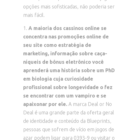
opções mais sofisticadas, não poderia ser
mais fácil.
A maioria dos cassinos online se
concentra nas promoções online de
seu site como estratégia de
marketing, informação sobre caça-
níqueis de bônus eletrônico você
aprenderá uma história sobre um PhD
em biologia cuja curiosidade
profissional sobre longevidade o fez
se encontrar com um vampiro e se
apaixonar por ele.
A marca Deal or No
Deal é uma grande parte da oferta geral
de identidade e conteúdo da Blueprints,
pessoas que sofrem de vício em jogos de
azar podem ligar para 0393-9 ou visitar o