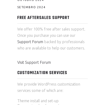
SETEMBRO 2024
FREE AFTERSALES SUPPORT
We offer 100% free after sales support.
Once you purchase you can use our
Support Forum
backed by professionals
who are available to help our customers.
Visit Support Forum
CUSTOMIZATION SERVICES
We provide WordPress customization
services some of which are:
Theme install and set-up