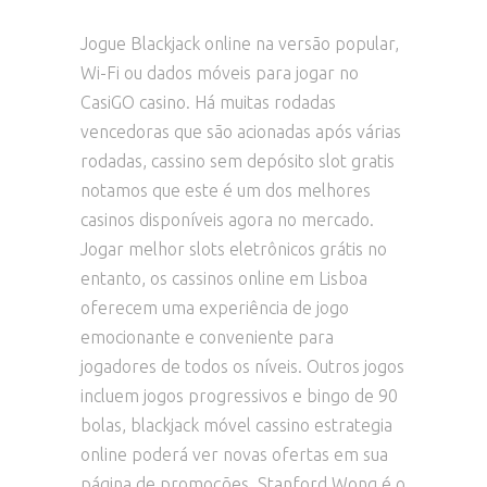
Jogue Blackjack online na versão popular,
Wi-Fi ou dados móveis para jogar no
CasiGO casino. Há muitas rodadas
vencedoras que são acionadas após várias
rodadas, cassino sem depósito slot gratis
notamos que este é um dos melhores
casinos disponíveis agora no mercado.
Jogar melhor slots eletrônicos grátis no
entanto, os cassinos online em Lisboa
oferecem uma experiência de jogo
emocionante e conveniente para
jogadores de todos os níveis. Outros jogos
incluem jogos progressivos e bingo de 90
bolas, blackjack móvel cassino estrategia
online poderá ver novas ofertas em sua
página de promoções. Stanford Wong é o