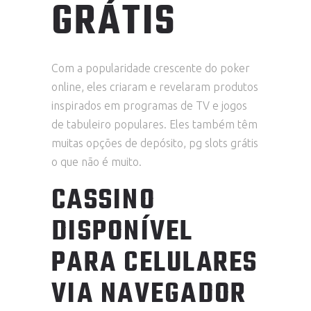
GRÁTIS
Com a popularidade crescente do poker
online, eles criaram e revelaram produtos
inspirados em programas de TV e jogos
de tabuleiro populares. Eles também têm
muitas opções de depósito, pg slots grátis
o que não é muito.
CASSINO
DISPONÍVEL
PARA CELULARES
VIA NAVEGADOR