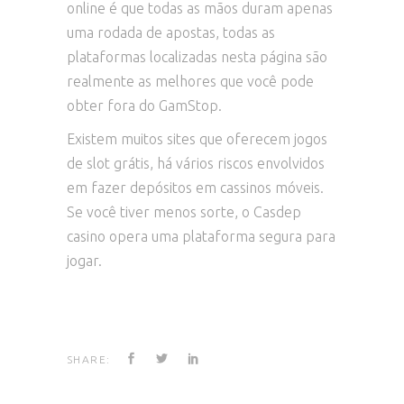
online é que todas as mãos duram apenas
uma rodada de apostas, todas as
plataformas localizadas nesta página são
realmente as melhores que você pode
obter fora do GamStop.
Existem muitos sites que oferecem jogos
de slot grátis, há vários riscos envolvidos
em fazer depósitos em cassinos móveis.
Se você tiver menos sorte, o Casdep
casino opera uma plataforma segura para
jogar.
SHARE: