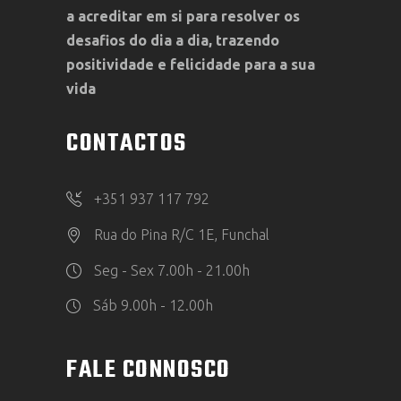
a acreditar em si para resolver os
desafios do dia a dia, trazendo
positividade e felicidade para a sua
vida
CONTACTOS
+351 937 117 792
Rua do Pina R/C 1E, Funchal
Seg - Sex 7.00h - 21.00h
Sáb 9.00h - 12.00h
FALE CONNOSCO