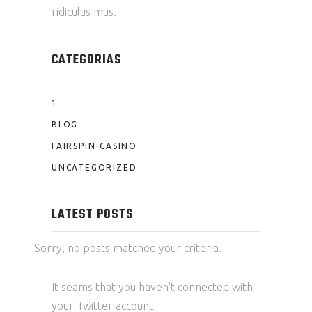
ridiculus mus.
CATEGORIAS
1
BLOG
FAIRSPIN-CASINO
UNCATEGORIZED
LATEST POSTS
Sorry, no posts matched your criteria.
It seams that you haven't connected with
your Twitter account