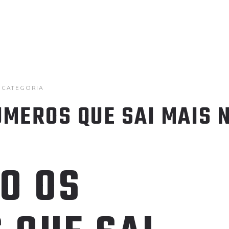
 CATEGORIA
UMEROS QUE SAI MAIS 
O OS