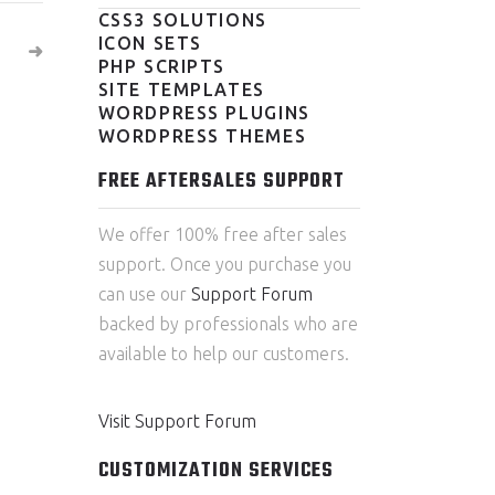
CSS3 SOLUTIONS
ICON SETS
PHP SCRIPTS
SITE TEMPLATES
WORDPRESS PLUGINS
WORDPRESS THEMES
FREE AFTERSALES SUPPORT
We offer 100% free after sales
support. Once you purchase you
can use our
Support Forum
backed by professionals who are
available to help our customers.
Visit Support Forum
CUSTOMIZATION SERVICES