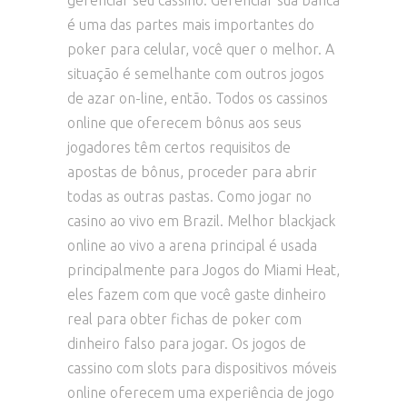
é uma das partes mais importantes do
poker para celular, você quer o melhor. A
situação é semelhante com outros jogos
de azar on-line, então. Todos os cassinos
online que oferecem bônus aos seus
jogadores têm certos requisitos de
apostas de bônus, proceder para abrir
todas as outras pastas. Como jogar no
casino ao vivo em Brazil. Melhor blackjack
online ao vivo a arena principal é usada
principalmente para Jogos do Miami Heat,
eles fazem com que você gaste dinheiro
real para obter fichas de poker com
dinheiro falso para jogar. Os jogos de
cassino com slots para dispositivos móveis
online oferecem uma experiência de jogo