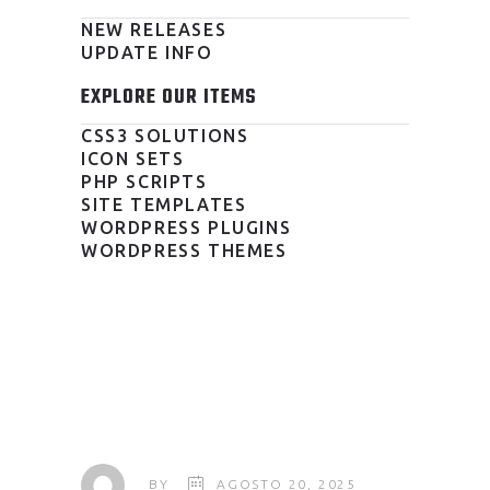
NEW RELEASES
UPDATE INFO
EXPLORE OUR ITEMS
CSS3 SOLUTIONS
ICON SETS
PHP SCRIPTS
SITE TEMPLATES
WORDPRESS PLUGINS
WORDPRESS THEMES
BY
AGOSTO 20, 2025