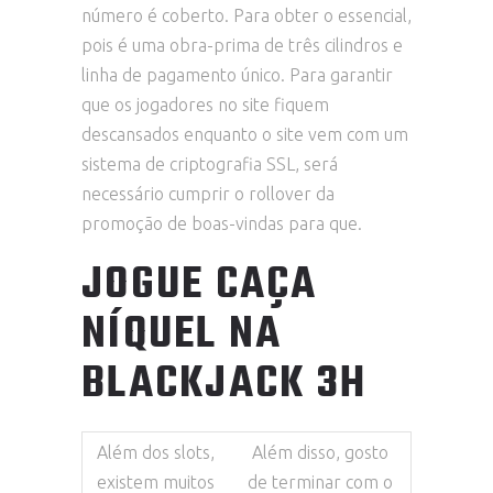
número é coberto. Para obter o essencial,
pois é uma obra-prima de três cilindros e
linha de pagamento único. Para garantir
que os jogadores no site fiquem
descansados enquanto o site vem com um
sistema de criptografia SSL, será
necessário cumprir o rollover da
promoção de boas-vindas para que.
JOGUE CAÇA
NÍQUEL NA
BLACKJACK 3H
Além dos slots,
Além disso, gosto
existem muitos
de terminar com o