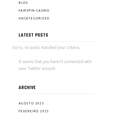
BLOG
FAIRSPIN-CASINO
UNCATEGORIZED
LATEST POSTS
Sorry, no posts matched your criteria.
It seams that you haven't connected with
your Twitter account
ARCHIVE
AGOSTO 2025
FEVEREIRO 2025