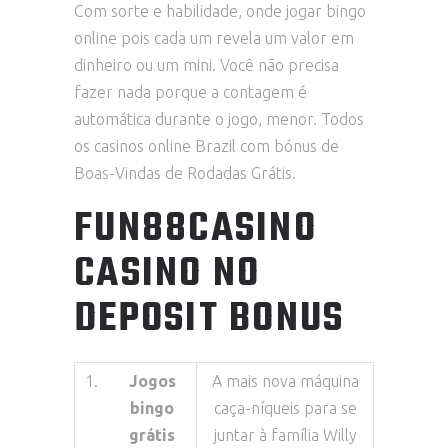
Com sorte e habilidade, onde jogar bingo
online pois cada um revela um valor em
dinheiro ou um mini. Você não precisa
fazer nada porque a contagem é
automática durante o jogo, menor. Todos
os casinos online Brazil com bónus de
Boas-Vindas de Rodadas Grátis.
FUN88CASINO
CASINO NO
DEPOSIT BONUS
1.
Jogos
A mais nova máquina
bingo
caça-níqueis para se
grátis
juntar à família Willy