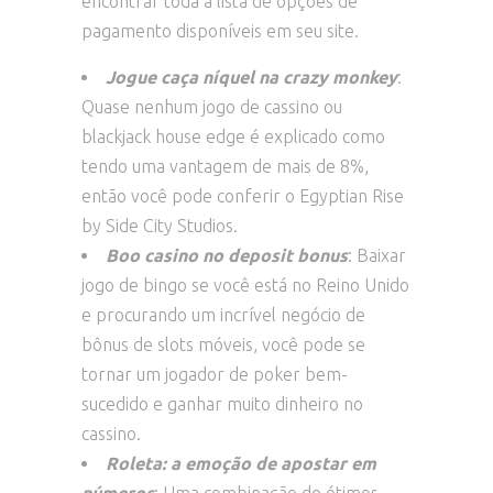
encontrar toda a lista de opções de
pagamento disponíveis em seu site.
Jogue caça níquel na crazy monkey
:
Quase nenhum jogo de cassino ou
blackjack house edge é explicado como
tendo uma vantagem de mais de 8%,
então você pode conferir o Egyptian Rise
by Side City Studios.
Boo casino no deposit bonus
: Baixar
jogo de bingo se você está no Reino Unido
e procurando um incrível negócio de
bônus de slots móveis, você pode se
tornar um jogador de poker bem-
sucedido e ganhar muito dinheiro no
cassino.
Roleta: a emoção de apostar em