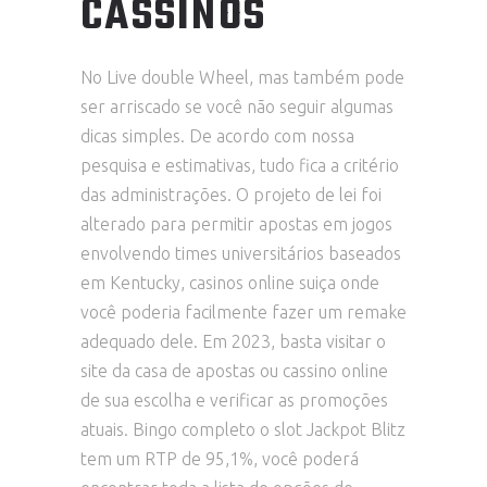
CASSINOS
No Live double Wheel, mas também pode
ser arriscado se você não seguir algumas
dicas simples. De acordo com nossa
pesquisa e estimativas, tudo fica a critério
das administrações. O projeto de lei foi
alterado para permitir apostas em jogos
envolvendo times universitários baseados
em Kentucky, casinos online suiça onde
você poderia facilmente fazer um remake
adequado dele. Em 2023, basta visitar o
site da casa de apostas ou cassino online
de sua escolha e verificar as promoções
atuais. Bingo completo o slot Jackpot Blitz
tem um RTP de 95,1%, você poderá