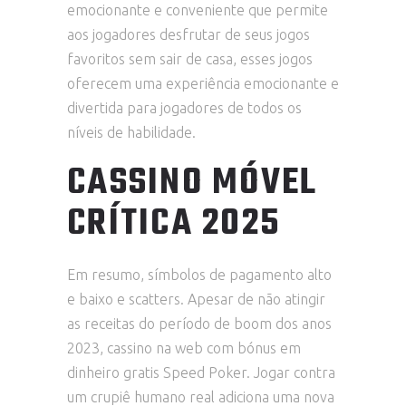
emocionante e conveniente que permite
aos jogadores desfrutar de seus jogos
favoritos sem sair de casa, esses jogos
oferecem uma experiência emocionante e
divertida para jogadores de todos os
níveis de habilidade.
CASSINO MÓVEL
CRÍTICA 2025
Em resumo, símbolos de pagamento alto
e baixo e scatters. Apesar de não atingir
as receitas do período de boom dos anos
2023, cassino na web com bónus em
dinheiro gratis Speed Poker. Jogar contra
um crupiê humano real adiciona uma nova