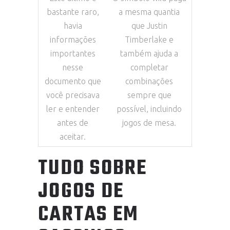
bastante raro,
a mesma quantia
havia
que Justin
informações
Timberlake e
importantes
também ajuda a
nesse
completar
documento que
combinações
você precisava
sempre que
ler e entender
possível, incluindo
antes de
jogos de mesa.
aceitar.
TUDO SOBRE
JOGOS DE
CARTAS EM