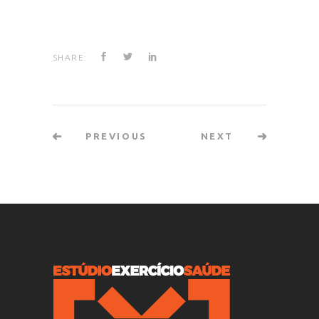
SHARE:
PREVIOUS
NEXT