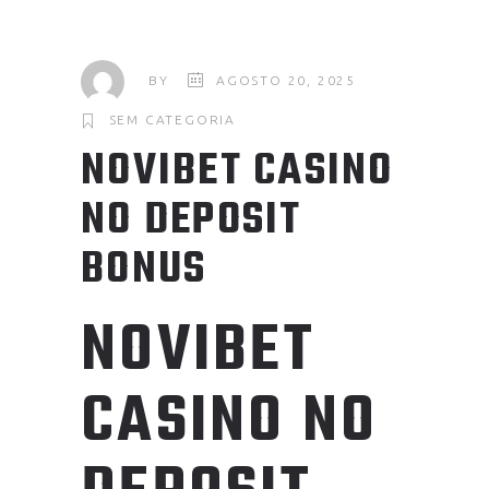
BY
AGOSTO 20, 2025
SEM CATEGORIA
NOVIBET CASINO
NO DEPOSIT
BONUS
NOVIBET
CASINO NO