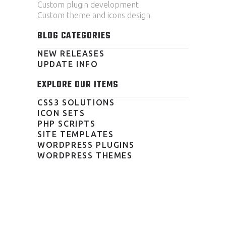
Custom plugin development
Custom theme and icons design
BLOG CATEGORIES
NEW RELEASES
UPDATE INFO
EXPLORE OUR ITEMS
CSS3 SOLUTIONS
ICON SETS
PHP SCRIPTS
SITE TEMPLATES
WORDPRESS PLUGINS
WORDPRESS THEMES