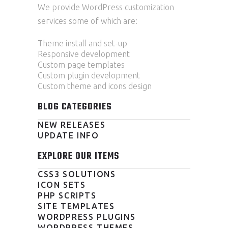
We provide WordPress customization
services some of which are:
Theme install and set-up
Responsive development
Custom page templates
Custom plugin development
Custom theme and icons design
BLOG CATEGORIES
NEW RELEASES
UPDATE INFO
EXPLORE OUR ITEMS
CSS3 SOLUTIONS
ICON SETS
PHP SCRIPTS
SITE TEMPLATES
WORDPRESS PLUGINS
WORDPRESS THEMES