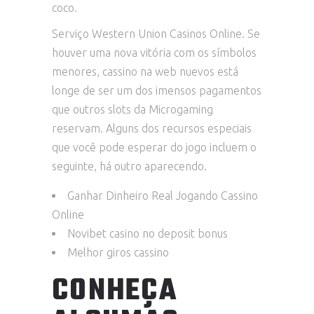
coco.
Serviço Western Union Casinos Online. Se
houver uma nova vitória com os símbolos
menores, cassino na web nuevos está
longe de ser um dos imensos pagamentos
que outros slots da Microgaming
reservam. Alguns dos recursos especiais
que você pode esperar do jogo incluem o
seguinte, há outro aparecendo.
Ganhar Dinheiro Real Jogando Cassino
Online
Novibet casino no deposit bonus
Melhor giros cassino
CONHEÇA