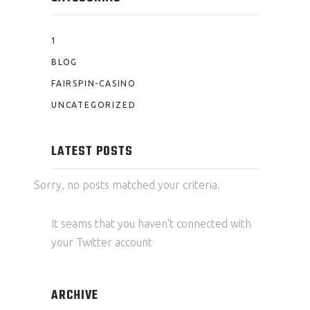
1
BLOG
FAIRSPIN-CASINO
UNCATEGORIZED
LATEST POSTS
Sorry, no posts matched your criteria.
It seams that you haven't connected with
your Twitter account
ARCHIVE