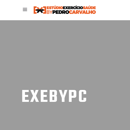
EXEBYPC