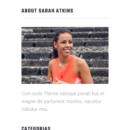
ABOUT SARAH ATKINS
Cum sociis Theme natoque penati bus et
magnis dis parturient montes, nascetur
ridiculus mus.
CATEGORIAS