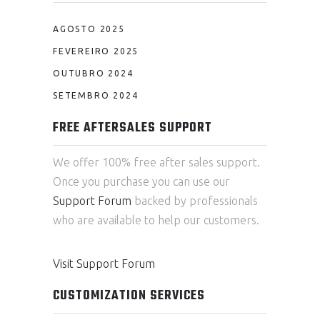
AGOSTO 2025
FEVEREIRO 2025
OUTUBRO 2024
SETEMBRO 2024
FREE AFTERSALES SUPPORT
We offer 100% free after sales support.
Once you purchase you can use our
Support Forum
backed by professionals
who are available to help our customers.
Visit Support Forum
CUSTOMIZATION SERVICES