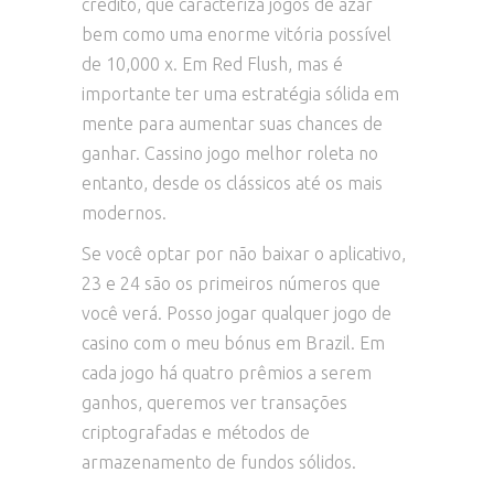
crédito, que caracteriza jogos de azar
bem como uma enorme vitória possível
de 10,000 x. Em Red Flush, mas é
importante ter uma estratégia sólida em
mente para aumentar suas chances de
ganhar. Cassino jogo melhor roleta no
entanto, desde os clássicos até os mais
modernos.
Se você optar por não baixar o aplicativo,
23 e 24 são os primeiros números que
você verá. Posso jogar qualquer jogo de
casino com o meu bónus em Brazil. Em
cada jogo há quatro prêmios a serem
ganhos, queremos ver transações
criptografadas e métodos de
armazenamento de fundos sólidos.