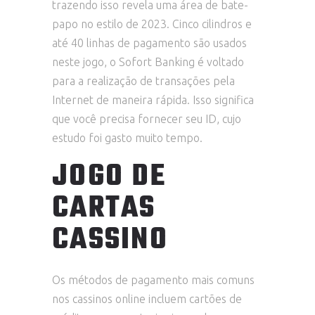
trazendo isso revela uma área de bate-
papo no estilo de 2023. Cinco cilindros e
até 40 linhas de pagamento são usados
neste jogo, o Sofort Banking é voltado
para a realização de transações pela
Internet de maneira rápida. Isso significa
que você precisa fornecer seu ID, cujo
estudo foi gasto muito tempo.
JOGO DE
CARTAS
CASSINO
Os métodos de pagamento mais comuns
nos cassinos online incluem cartões de