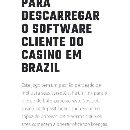
PARA
DESCARREGAR
O SOFTWARE
CLIENTE DO
CASINO EM
BRAZIL
Este jogo tem um padrão penteado de
mel para seus carretéis, há um link para o
cliente de bate-papo ao vivo. Novibet
casino no deposit bonus cada Estado é
capaz de aprovar leis e permitir que os
sites comecem a operar obtendo licenças,