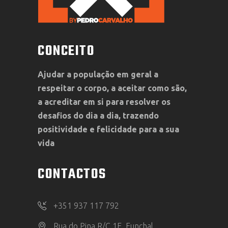
CONCEITO
Ajudar a população em geral a
respeitar o corpo, a aceitar como são,
a acreditar em si para resolver os
desafios do dia a dia, trazendo
positividade e felicidade para a sua
vida
CONTACTOS
+351 937 117 792
Rua do Pina R/C 1E, Funchal