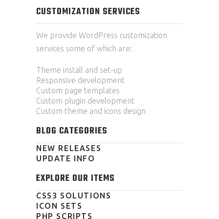
CUSTOMIZATION SERVICES
We provide WordPress customization
services some of which are:
Theme install and set-up
Responsive development
Custom page templates
Custom plugin development
Custom theme and icons design
BLOG CATEGORIES
NEW RELEASES
UPDATE INFO
EXPLORE OUR ITEMS
CSS3 SOLUTIONS
ICON SETS
PHP SCRIPTS