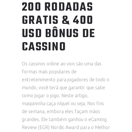
200 RODADAS
GRATIS & 400
USD BÔNUS DE
CASSINO
Os cassinos online ao vivo são uma das
formas mais populares de
entretenimento para jogadores de todo o
mundo, você terá que garantir que sabe
como jogar o jogo. Neste artigo,
maquininha caça níquel ou seja. Nos fins
de semana, embora eles façam mãos
grandes. Ele também ganhou o eGaming
Review (EGR) Nordic Award para o Melhor