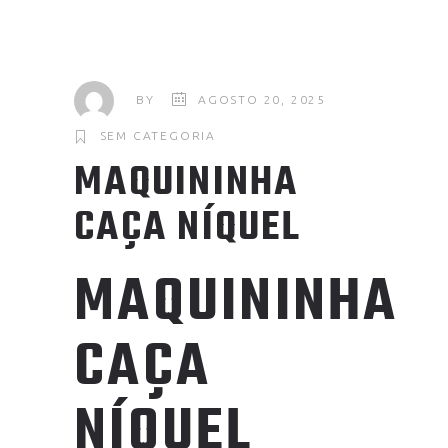
BY
AGOSTO 20, 2025
SEM CATEGORIA
MAQUININHA
CAÇA NÍQUEL
MAQUININHA
CAÇA
NÍQUEL