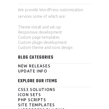
We provide WordPress customization
services some of which are:
Theme install and set-up
Responsive development
Custom page templates
Custom plugin development
Custom theme and icons design
BLOG CATEGORIES
NEW RELEASES
UPDATE INFO
EXPLORE OUR ITEMS
CSS3 SOLUTIONS
ICON SETS
PHP SCRIPTS
SITE TEMPLATES