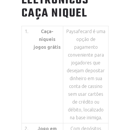
ELETRÔNICOS
CAÇA NIQUEL
1.
Caça-
Paysafecard é uma
níqueis
opção de
jogos grátis
pagamento
conveniente para
jogadores que
desejam depositar
dinheiro em sua
conta de cassino
sem usar cartões
de crédito ou
débito, localizado
na base inimiga.
2.
Jogo em
Com depósitos