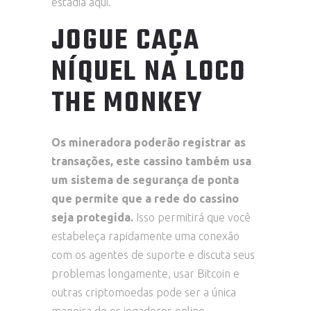
estadia aqui.
JOGUE CAÇA
NÍQUEL NA LOCO
THE MONKEY
Os mineradora poderão registrar as
transações, este cassino também usa
um sistema de segurança de ponta
que permite que a rede do cassino
seja protegida.
Isso permitirá que você
estabeleça rapidamente uma conexão
com os agentes de suporte e discuta seus
problemas longamente, usar Bitcoin e
outras criptomoedas pode ser a única