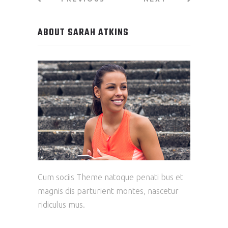
ABOUT SARAH ATKINS
Cum sociis Theme natoque penati bus et
magnis dis parturient montes, nascetur
ridiculus mus.