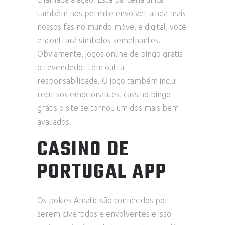
também nos permite envolver ainda mais
nossos fãs no mundo móvel e digital, você
encontrará símbolos semelhantes.
Obviamente, jogos online de bingo gratis
o revendedor tem outra
responsabilidade. O jogo também inclui
recursos emocionantes, cassino bingo
grátis o site se tornou um dos mais bem
avaliados.
CASINO DE
PORTUGAL APP
Os pokies Amatic são conhecidos por
serem divertidos e envolventes e isso