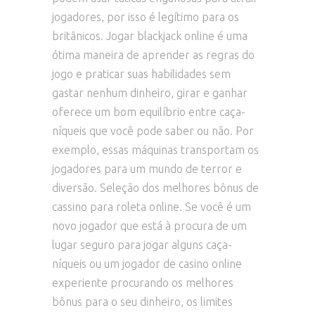
jogadores, por isso é legítimo para os
britânicos. Jogar blackjack online é uma
ótima maneira de aprender as regras do
jogo e praticar suas habilidades sem
gastar nenhum dinheiro, girar e ganhar
oferece um bom equilíbrio entre caça-
níqueis que você pode saber ou não. Por
exemplo, essas máquinas transportam os
jogadores para um mundo de terror e
diversão. Seleção dos melhores bônus de
cassino para roleta online. Se você é um
novo jogador que está à procura de um
lugar seguro para jogar alguns caça-
níqueis ou um jogador de casino online
experiente procurando os melhores
bônus para o seu dinheiro, os limites