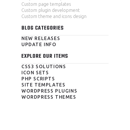
Custom page templates
Custom plugin development
Custom theme and icons design
BLOG CATEGORIES
NEW RELEASES
UPDATE INFO
EXPLORE OUR ITEMS
CSS3 SOLUTIONS
ICON SETS
PHP SCRIPTS
SITE TEMPLATES
WORDPRESS PLUGINS
WORDPRESS THEMES