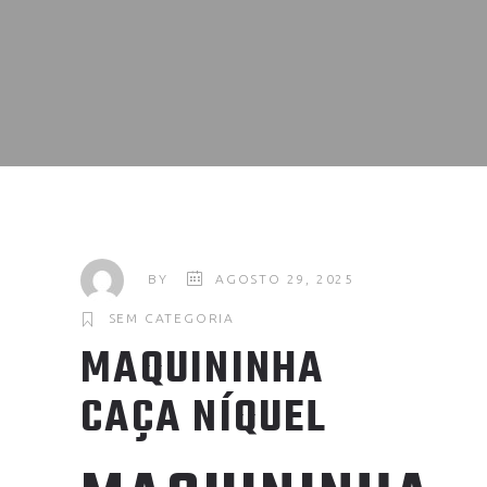
BY
AGOSTO 29, 2025
SEM CATEGORIA
MAQUININHA
CAÇA NÍQUEL