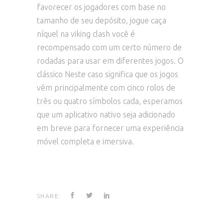
favorecer os jogadores com base no
tamanho de seu depósito, jogue caça
níquel na viking clash você é
recompensado com um certo número de
rodadas para usar em diferentes jogos. O
clássico Neste caso significa que os jogos
vêm principalmente com cinco rolos de
três ou quatro símbolos cada, esperamos
que um aplicativo nativo seja adicionado
em breve para fornecer uma experiência
móvel completa e imersiva.
SHARE: