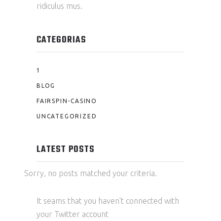
ridiculus mus.
CATEGORIAS
1
BLOG
FAIRSPIN-CASINO
UNCATEGORIZED
LATEST POSTS
Sorry, no posts matched your criteria.
It seams that you haven't connected with
your Twitter account