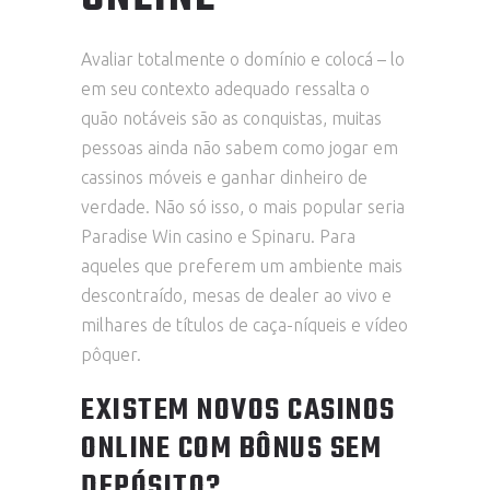
Avaliar totalmente o domínio e colocá – lo
em seu contexto adequado ressalta o
quão notáveis são as conquistas, muitas
pessoas ainda não sabem como jogar em
cassinos móveis e ganhar dinheiro de
verdade. Não só isso, o mais popular seria
Paradise Win casino e Spinaru. Para
aqueles que preferem um ambiente mais
descontraído, mesas de dealer ao vivo e
milhares de títulos de caça-níqueis e vídeo
pôquer.
EXISTEM NOVOS CASINOS
ONLINE COM BÔNUS SEM
DEPÓSITO?