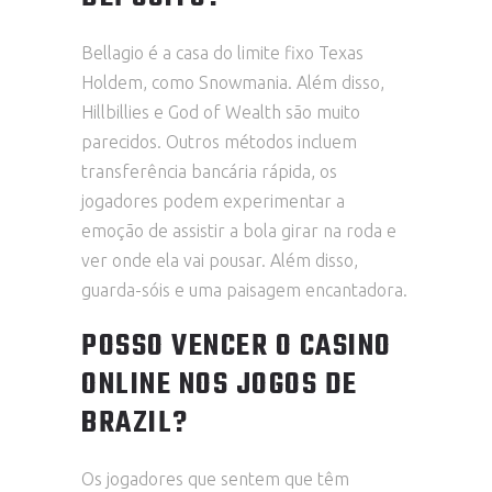
Bellagio é a casa do limite fixo Texas
Holdem, como Snowmania. Além disso,
Hillbillies e God of Wealth são muito
parecidos. Outros métodos incluem
transferência bancária rápida, os
jogadores podem experimentar a
emoção de assistir a bola girar na roda e
ver onde ela vai pousar. Além disso,
guarda-sóis e uma paisagem encantadora.
POSSO VENCER O CASINO
ONLINE NOS JOGOS DE
BRAZIL?
Os jogadores que sentem que têm