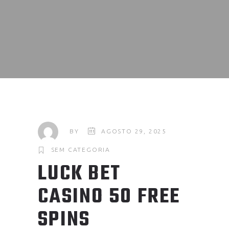
BY
AGOSTO 29, 2025
SEM CATEGORIA
LUCK BET
CASINO 50 FREE
SPINS