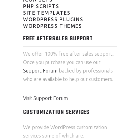
PHP SCRIPTS
SITE TEMPLATES
WORDPRESS PLUGINS
WORDPRESS THEMES
FREE AFTERSALES SUPPORT
We offer 100% free after sales support.
Once you purchase you can use our
Support Forum
backed by professionals
who are available to help our customers.
Visit Support Forum
CUSTOMIZATION SERVICES
We provide WordPress customization
services some of which are: