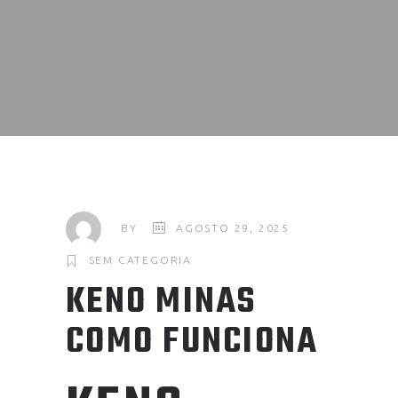
BY
AGOSTO 29, 2025
SEM CATEGORIA
KENO MINAS
COMO FUNCIONA