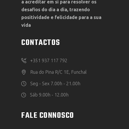
a acreditar em si para resolver os
desafios do dia a dia, trazendo
positividade e felicidade para a sua
vida
CONTACTOS
+351 937 117 792
Rua do Pina R/C 1E, Funchal
Seg - Sex 7.00h - 21.00h
Sáb 9.00h - 12.00h
FALE CONNOSCO