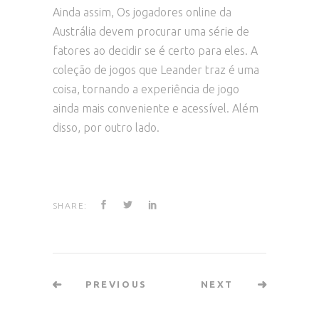
Ainda assim, Os jogadores online da
Austrália devem procurar uma série de
fatores ao decidir se é certo para eles. A
coleção de jogos que Leander traz é uma
coisa, tornando a experiência de jogo
ainda mais conveniente e acessível. Além
disso, por outro lado.
SHARE:
PREVIOUS
NEXT