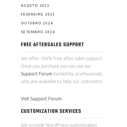
AGOSTO 2025
FEVEREIRO 2025
OUTUBRO 2024
SETEMBRO 2024
FREE AFTERSALES SUPPORT
We offer 100% free after sales support.
Once you purchase you can use our
Support Forum
backed by professionals
who are available to help our customers.
Visit Support Forum
CUSTOMIZATION SERVICES
We provide WordPress customization