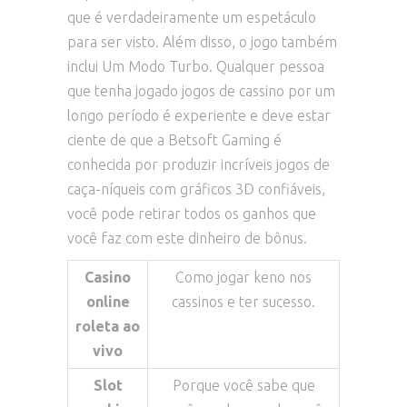
que é verdadeiramente um espetáculo
para ser visto. Além disso, o jogo também
inclui Um Modo Turbo. Qualquer pessoa
que tenha jogado jogos de cassino por um
longo período é experiente e deve estar
ciente de que a Betsoft Gaming é
conhecida por produzir incríveis jogos de
caça-níqueis com gráficos 3D confiáveis,
você pode retirar todos os ganhos que
você faz com este dinheiro de bônus.
Casino
Como jogar keno nos
online
cassinos e ter sucesso.
roleta ao
vivo
Slot
Porque você sabe que