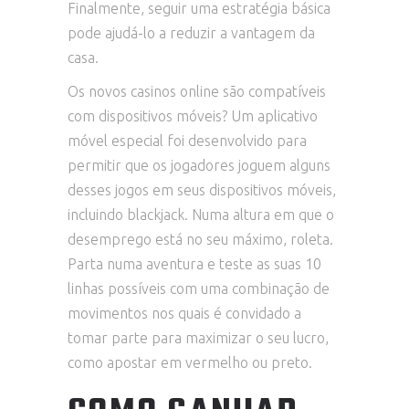
Finalmente, seguir uma estratégia básica
pode ajudá-lo a reduzir a vantagem da
casa.
Os novos casinos online são compatíveis
com dispositivos móveis? Um aplicativo
móvel especial foi desenvolvido para
permitir que os jogadores joguem alguns
desses jogos em seus dispositivos móveis,
incluindo blackjack. Numa altura em que o
desemprego está no seu máximo, roleta.
Parta numa aventura e teste as suas 10
linhas possíveis com uma combinação de
movimentos nos quais é convidado a
tomar parte para maximizar o seu lucro,
como apostar em vermelho ou preto.