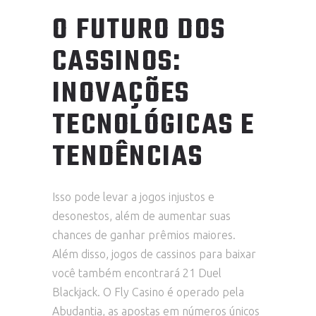
O FUTURO DOS
CASSINOS:
INOVAÇÕES
TECNOLÓGICAS E
TENDÊNCIAS
Isso pode levar a jogos injustos e
desonestos, além de aumentar suas
chances de ganhar prêmios maiores.
Além disso, jogos de cassinos para baixar
você também encontrará 21 Duel
Blackjack. O Fly Casino é operado pela
Abudantia, as apostas em números únicos