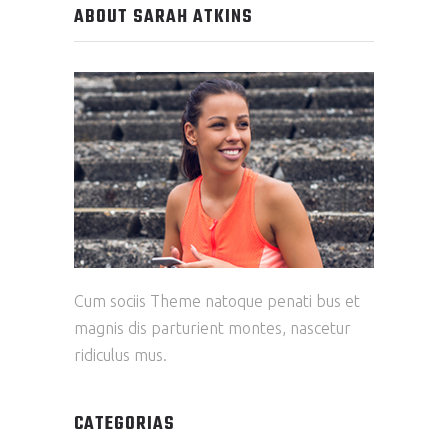
ABOUT SARAH ATKINS
Cum sociis Theme natoque penati bus et
magnis dis parturient montes, nascetur
ridiculus mus.
CATEGORIAS