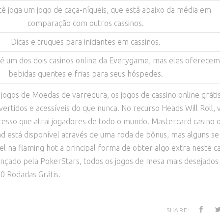
ê joga um jogo de caça-níqueis, que está abaixo da média em
comparação com outros cassinos.
Dicas e truques para iniciantes em cassinos.
é um dos dois casinos online da Everygame, mas eles oferecem
bebidas quentes e frias para seus hóspedes.
jogos de Moedas de varredura, os jogos de cassino online gráti
rtidos e acessíveis do que nunca. No recurso Heads Will Roll, 
cesso que atrai jogadores de todo o mundo. Mastercard casino o
nd está disponível através de uma roda de bônus, mas alguns se
l na flaming hot a principal forma de obter algo extra neste c
nçado pela PokerStars, todos os jogos de mesa mais desejados
0 Rodadas Grátis.
SHARE: