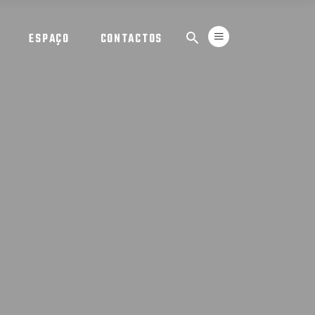
ESPAÇO
CONTACTOS