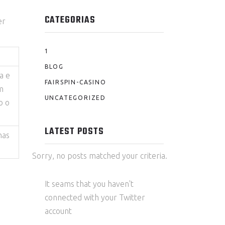
CATEGORIAS
er
1
BLOG
a e
FAIRSPIN-CASINO
m
UNCATEGORIZED
o o
LATEST POSTS
nas
Sorry, no posts matched your criteria.
It seams that you haven't
connected with your Twitter
account