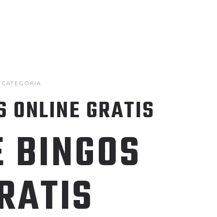
 CATEGORIA
S ONLINE GRATIS
E BINGOS
RATIS