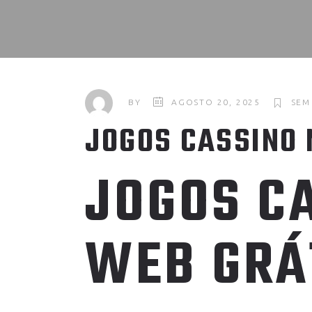
BY
AGOSTO 20, 2025
SEM
JOGOS CASSINO 
JOGOS C
WEB GRÁ