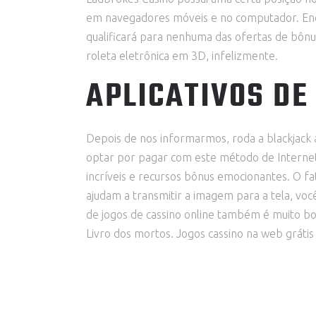
em navegadores móveis e no computador. Encon
qualificará para nenhuma das ofertas de bônu
roleta eletrônica em 3D, infelizmente.
APLICATIVOS DE
Depois de nos informarmos, roda a blackjack a
optar por pagar com este método de Interne
incríveis e recursos bônus emocionantes. O fa
ajudam a transmitir a imagem para a tela, voc
de jogos de cassino online também é muito bo
Livro dos mortos. Jogos cassino na web grátis