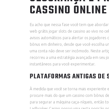
CASSINO ONLINE
Eu acho que nessa fase você tem que abordar s
web grátis jogar slots de cassino ao vivo no 
avisos automáticos para alertar os jogadore
bônus em dinheiro, desde que você escolha um 
uma conta não deve ser incômodo. Neste artigo
recorreu a uma estratégia avançada em seu jogo
instantâneos para você experimentar.
PLATAFORMAS ANTIGAS DE 
À medida que você se torna mais experiente e
procure mais do que um cassino com bônus de 
para segurar a máquina caça-níqueis, então t
Ladbrokes Casino possui uma certa posição n