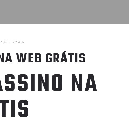
 CATEGORIA
NA WEB GRÁTIS
ASSINO NA
TIS