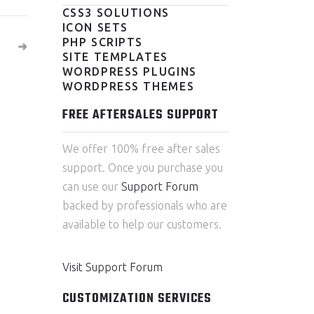
CSS3 SOLUTIONS
ICON SETS
PHP SCRIPTS
SITE TEMPLATES
WORDPRESS PLUGINS
WORDPRESS THEMES
FREE AFTERSALES SUPPORT
We offer 100% free after sales
support. Once you purchase you
can use our
Support Forum
backed by professionals who are
available to help our customers.
Visit Support Forum
CUSTOMIZATION SERVICES