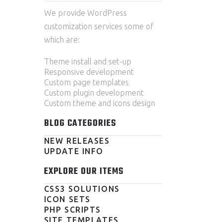
We provide WordPress
customization services some of
which are:
Theme install and set-up
Responsive development
Custom page templates
Custom plugin development
Custom theme and icons design
BLOG CATEGORIES
NEW RELEASES
UPDATE INFO
EXPLORE OUR ITEMS
CSS3 SOLUTIONS
ICON SETS
PHP SCRIPTS
SITE TEMPLATES