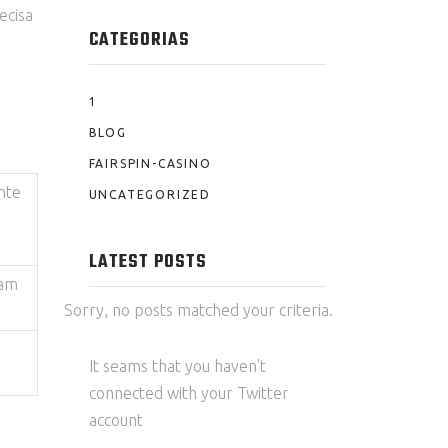
ecisa
CATEGORIAS
1
BLOG
FAIRSPIN-CASINO
nte
UNCATEGORIZED
LATEST POSTS
sam
Sorry, no posts matched your criteria.
It seams that you haven't
connected with your Twitter
account