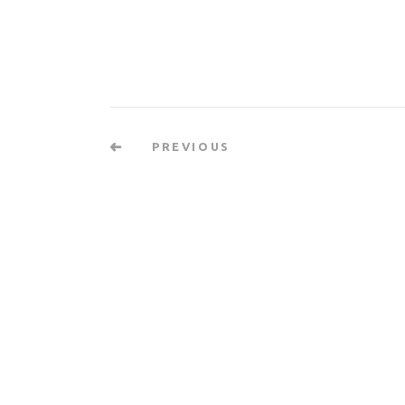
PREVIOUS