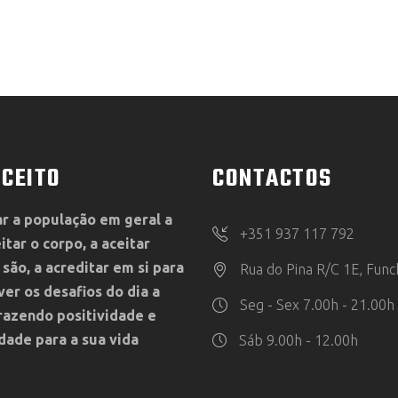
CEITO
CONTACTOS
r a população em geral a
+351 937 117 792
itar o corpo, a aceitar
são, a acreditar em si para
Rua do Pina R/C 1E, Func
ver os desafios do dia a
Seg - Sex 7.00h - 21.00h
trazendo positividade e
idade para a sua vida
Sáb 9.00h - 12.00h