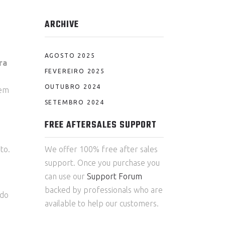
ARCHIVE
AGOSTO 2025
ra
FEVEREIRO 2025
OUTUBRO 2024
sem
SETEMBRO 2024
FREE AFTERSALES SUPPORT
We offer 100% free after sales
to.
support. Once you purchase you
can use our
Support Forum
backed by professionals who are
 do
available to help our customers.