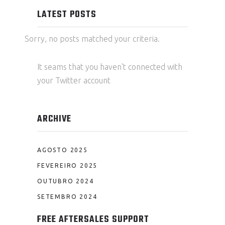
LATEST POSTS
Sorry, no posts matched your criteria.
It seams that you haven't connected with
your Twitter account
ARCHIVE
AGOSTO 2025
FEVEREIRO 2025
OUTUBRO 2024
SETEMBRO 2024
FREE AFTERSALES SUPPORT