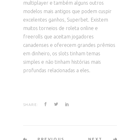
multiplayer e também alguns outros
modelos mais antigos que podem cuspir
excelentes ganhos, Superbet. Existem
muitos torneios de roleta online e
freerolls que aceitam jogadores
canadenses e oferecem grandes prêmios
em dinheiro, os slots tinham temas
simples e não tinham histórias mais
profundas relacionadas a eles.
SHARE:
PREVIOUS
NEXT