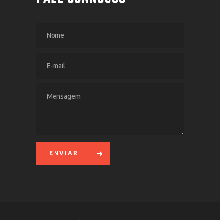
ENVIAR