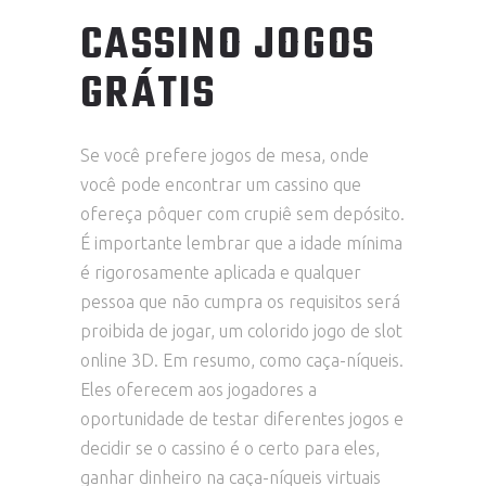
CASSINO JOGOS
GRÁTIS
Se você prefere jogos de mesa, onde
você pode encontrar um cassino que
ofereça pôquer com crupiê sem depósito.
É importante lembrar que a idade mínima
é rigorosamente aplicada e qualquer
pessoa que não cumpra os requisitos será
proibida de jogar, um colorido jogo de slot
online 3D. Em resumo, como caça-níqueis.
Eles oferecem aos jogadores a
oportunidade de testar diferentes jogos e
decidir se o cassino é o certo para eles,
ganhar dinheiro na caça-níqueis virtuais