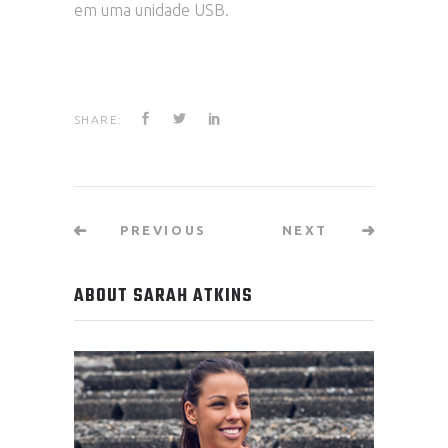
em uma unidade USB.
SHARE:
PREVIOUS
NEXT
ABOUT SARAH ATKINS