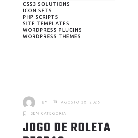
CSS3 SOLUTIONS
ICON SETS
PHP SCRIPTS
SITE TEMPLATES
WORDPRESS PLUGINS
WORDPRESS THEMES
BY
AGOSTO 20, 2025
SEM CATEGORIA
JOGO DE ROLETA