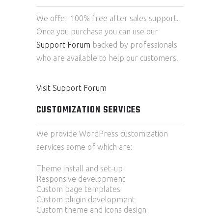
We offer 100% free after sales support.
Once you purchase you can use our
Support Forum
backed by professionals
who are available to help our customers.
Visit Support Forum
CUSTOMIZATION SERVICES
We provide WordPress customization
services some of which are:
Theme install and set-up
Responsive development
Custom page templates
Custom plugin development
Custom theme and icons design