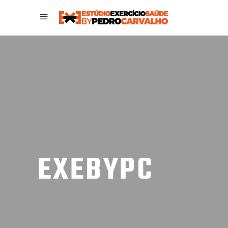
EXEBYPC