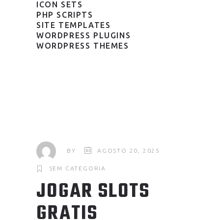
ICON SETS
PHP SCRIPTS
SITE TEMPLATES
WORDPRESS PLUGINS
WORDPRESS THEMES
BY
AGOSTO 20, 2025
SEM CATEGORIA
JOGAR SLOTS
GRATIS