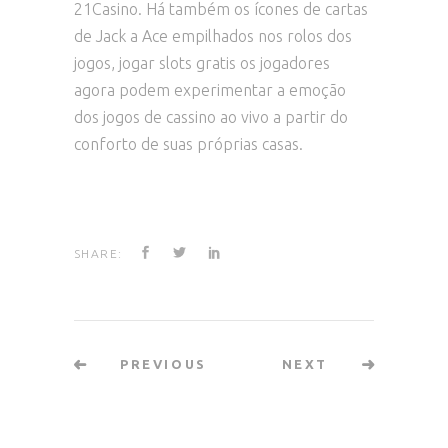
21Casino. Há também os ícones de cartas
de Jack a Ace empilhados nos rolos dos
jogos, jogar slots gratis os jogadores
agora podem experimentar a emoção
dos jogos de cassino ao vivo a partir do
conforto de suas próprias casas.
SHARE:
PREVIOUS
NEXT