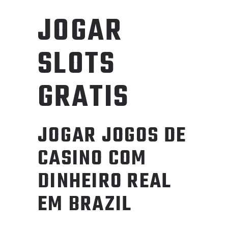
JOGAR
SLOTS
GRATIS
JOGAR JOGOS DE
CASINO COM
DINHEIRO REAL
EM BRAZIL