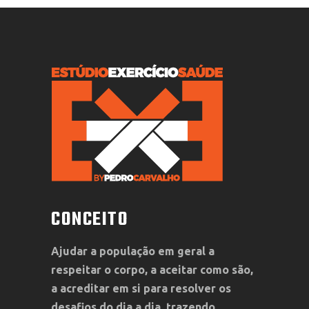
CONCEITO
Ajudar a população em geral a
respeitar o corpo, a aceitar como são,
a acreditar em si para resolver os
desafios do dia a dia, trazendo