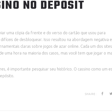
INO NO DEPOSIT
viar uma cópia da frente e do verso do cartão que usou para
difíceis de desbloquear. Isso resultou na abordagem negativa 
ernamentais claras sobre jogos de azar online. Cada um dos sites
de uma hora na maioria dos casos, mas você tem que jogar o ma
es, é importante pesquisar seu histórico. O cassino como um es
depósito.
SHARE: