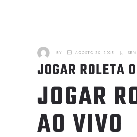
BY
AGOSTO 20, 2025
SEM
JOGAR ROLETA O
JOGAR R
AO VIVO