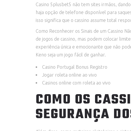
Casino 5plusbet5 não tem sites irmãos, dand
haja opção de telefone disponível para saques
isso significa que o cassino assume total res
Como Reconhecer os Sinais de um Cassino Não 
de jogos de cassino, mas podem colocar limite
experiência única e emocionante que não pode
Keno seja um jogo fácil de ganhar.
Casino Portugal Bonus Registro
Jogar roleta online ao vivo
Casinos online com roleta ao vivo
COMO OS CASS
SEGURANÇA DO