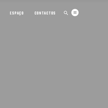
ESPAÇO
CONTACTOS