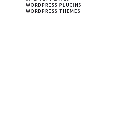
WORDPRESS PLUGINS
WORDPRESS THEMES
E