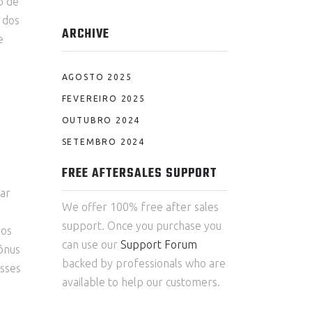
o de
 dos
ARCHIVE
e
AGOSTO 2025
FEVEREIRO 2025
OUTUBRO 2024
SETEMBRO 2024
FREE AFTERSALES SUPPORT
sar
We offer 100% free after sales
support. Once you purchase you
 os
can use our
Support Forum
ônus
backed by professionals who are
esses
available to help our customers.