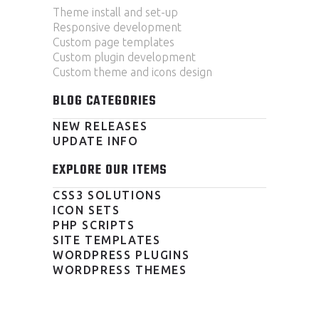
Theme install and set-up
Responsive development
Custom page templates
Custom plugin development
Custom theme and icons design
BLOG CATEGORIES
NEW RELEASES
UPDATE INFO
EXPLORE OUR ITEMS
CSS3 SOLUTIONS
ICON SETS
PHP SCRIPTS
SITE TEMPLATES
WORDPRESS PLUGINS
WORDPRESS THEMES