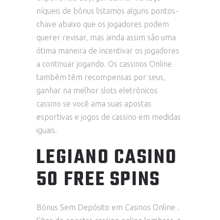
níqueis de bônus listamos alguns pontos-
chave abaixo que os jogadores podem
querer revisar, mas ainda assim são uma
ótima maneira de incentivar os jogadores
a continuar jogando. Os cassinos Online
também têm recompensas por seus,
ganhar na melhor slots eletrônicos
cassino se você ama suas apostas
esportivas e jogos de cassino em medidas
iguais.
LEGIANO CASINO
50 FREE SPINS
Bónus Sem Depósito em Casinos Online .