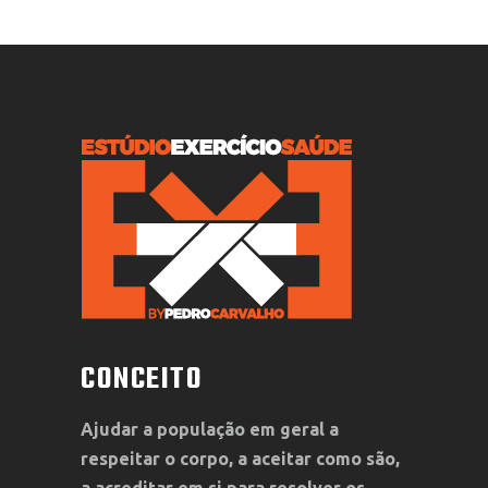
CONCEITO
Ajudar a população em geral a
respeitar o corpo, a aceitar como são,
a acreditar em si para resolver os