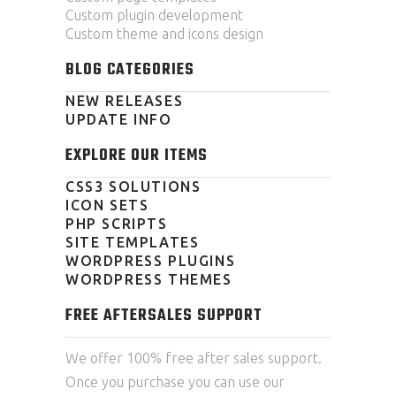
Custom plugin development
Custom theme and icons design
BLOG CATEGORIES
NEW RELEASES
UPDATE INFO
EXPLORE OUR ITEMS
CSS3 SOLUTIONS
ICON SETS
PHP SCRIPTS
SITE TEMPLATES
WORDPRESS PLUGINS
WORDPRESS THEMES
FREE AFTERSALES SUPPORT
We offer 100% free after sales support.
Once you purchase you can use our