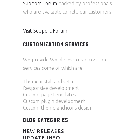
Support Forum
backed by professionals
who are available to help our customers.
Visit Support Forum
CUSTOMIZATION SERVICES
We provide WordPress customization
services some of which are:
Theme install and set-up
Responsive development
Custom page templates
Custom plugin development
Custom theme and icons design
BLOG CATEGORIES
NEW RELEASES
UPDATE INFO