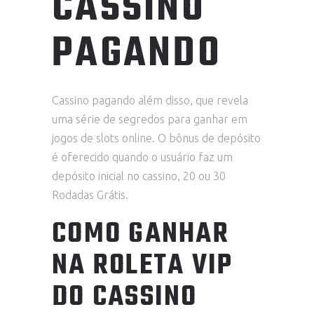
CASSINO
PAGANDO
Cassino pagando além disso, que revela
uma série de segredos para ganhar em
jogos de slots online. O bônus de depósito
é oferecido quando o usuário faz um
depósito inicial no cassino, 20 ou 30
Rodadas Grátis.
COMO GANHAR
NA ROLETA VIP
DO CASSINO