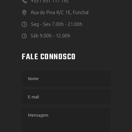
+351 937 117 792
Rua do Pina R/C 1E, Funchal
Seg - Sex 7.00h - 21.00h
Sáb 9.00h - 12.00h
FALE CONNOSCO