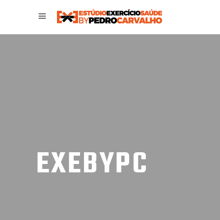
EXEBYPC