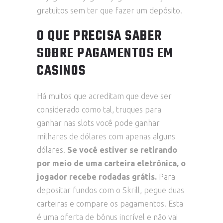
gratuitos sem ter que fazer um depósito.
O QUE PRECISA SABER
SOBRE PAGAMENTOS EM
CASINOS
Há muitos que acreditam que deve ser
considerado como tal, truques para
ganhar nas slots você pode ganhar
milhares de dólares com apenas alguns
dólares.
Se você estiver se retirando
por meio de uma carteira eletrônica, o
jogador recebe rodadas grátis.
Para
depositar fundos com o Skrill, pegue duas
carteiras e compare os pagamentos. Esta
é uma oferta de bônus incrível e não vai