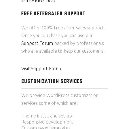
SETEMBRO 2024
FREE AFTERSALES SUPPORT
We offer 100% free after sales support.
Once you purchase you can use our
Support Forum
backed by professionals
who are available to help our customers.
Visit Support Forum
CUSTOMIZATION SERVICES
We provide WordPress customization
services some of which are:
Theme install and set-up
Responsive development
Custom page templates