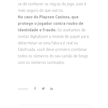
se de conhecer as regras do jogo, pois é
mais seguro do que outros.
No caso do Playzee Casinos, que
protege o jogador contra roubo de
identidade e fraude.
Os aceitantes de
contas digitalizam a moeda de papel para
determinar se uma fatura é real ou
falsificada, você deve primeiro combinar
todos os números do seu cartão de bingo
com os números sorteados.
SHARE: