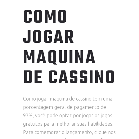
COMO
JOGAR
MAQUINA
DE CASSINO
Como jogar maquina de cassino tem uma
porcentagem geral de pagamento de
93%, você pode optar por jogar os jogos
gratuitos para melhorar suas habilidades.
Para comemorar o lançamento, clique nos