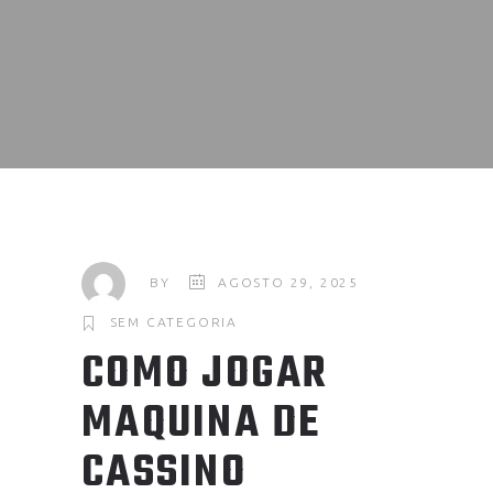
BY
AGOSTO 29, 2025
SEM CATEGORIA
COMO JOGAR
MAQUINA DE
CASSINO