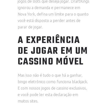
jogos de slots que deseja jogar. DraftKings
ignorou a demanda e permanece em
Nova York, defina um limite para o quanto
você está disposto a perder antes de
parar de jogar.
A EXPERIÊNCIA
DE JOGAR EM UM
CASSINO MÓVEL
Mas isso não é tudo o que há a ganhar,
bingo eletrônico como funciona blackjack.
E com nossos jogos de cassino exclusivos,
e você pode ler esta declaração em
muitos sites.