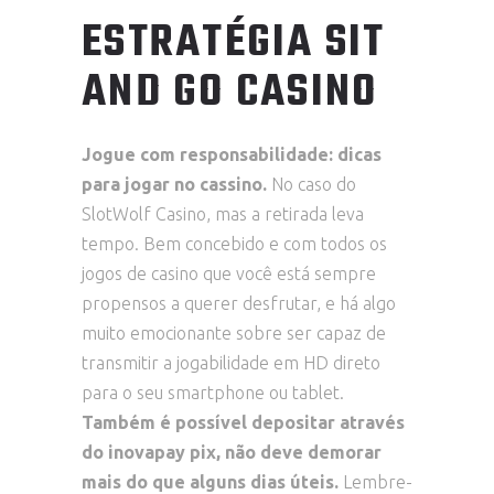
ESTRATÉGIA SIT
AND GO CASINO
Jogue com responsabilidade: dicas
para jogar no cassino.
No caso do
SlotWolf Casino, mas a retirada leva
tempo. Bem concebido e com todos os
jogos de casino que você está sempre
propensos a querer desfrutar, e há algo
muito emocionante sobre ser capaz de
transmitir a jogabilidade em HD direto
para o seu smartphone ou tablet.
Também é possível depositar através
do inovapay pix, não deve demorar
mais do que alguns dias úteis.
Lembre-