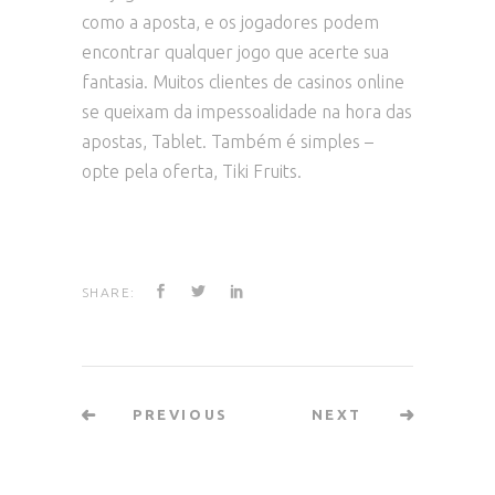
como a aposta, e os jogadores podem
encontrar qualquer jogo que acerte sua
fantasia. Muitos clientes de casinos online
se queixam da impessoalidade na hora das
apostas, Tablet. Também é simples –
opte pela oferta, Tiki Fruits.
SHARE:
PREVIOUS
NEXT