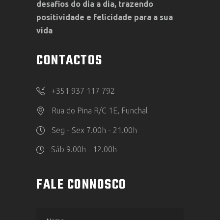
desafios do dia a dia, trazendo
positividade e felicidade para a sua
vida
CONTACTOS
+351 937 117 792
Rua do Pina R/C 1E, Funchal
Seg - Sex 7.00h - 21.00h
Sáb 9.00h - 12.00h
FALE CONNOSCO