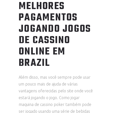
MELHORES
PAGAMENTOS
JOGANDO JOGOS
DE CASSINO
ONLINE EM
BRAZIL
Além disso, mas você sempre pode usar
um pouco mais de ajuda de várias
vantagens oferecidas pelo site onde você
estará jogando o jogo. Como jogar
maquina de cassino poker também pode
ser jogado usando uma série de bebidas