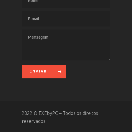
ENVIAR
2022 © EXEbyPC – Todos os direitos
reservados.