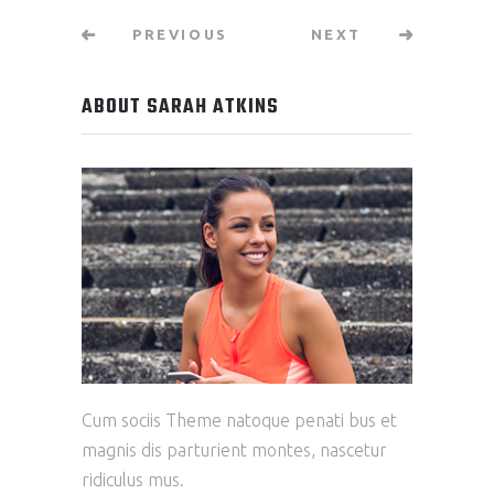
PREVIOUS
NEXT
ABOUT SARAH ATKINS
Cum sociis Theme natoque penati bus et
magnis dis parturient montes, nascetur
ridiculus mus.