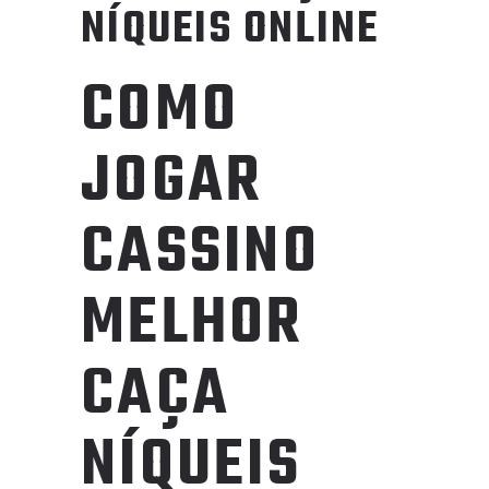
NÍQUEIS ONLINE
COMO
JOGAR
CASSINO
MELHOR
CAÇA
NÍQUEIS