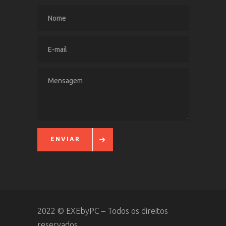
ENVIAR
2022 © EXEbyPC – Todos os direitos
reservados.