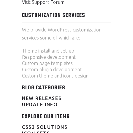
Visit Support Forum
CUSTOMIZATION SERVICES
We provide WordPress customization
services some of which are:
Theme install and set-up
Responsive development
Custom page templates
Custom plugin development
Custom theme and icons design
BLOG CATEGORIES
NEW RELEASES
UPDATE INFO
EXPLORE OUR ITEMS
CSS3 SOLUTIONS