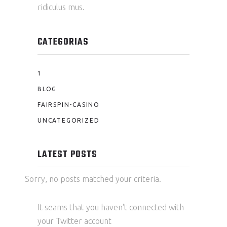
ridiculus mus.
CATEGORIAS
1
BLOG
FAIRSPIN-CASINO
UNCATEGORIZED
LATEST POSTS
Sorry, no posts matched your criteria.
It seams that you haven't connected with
your Twitter account