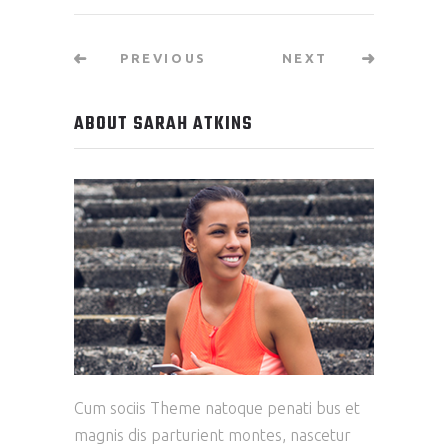
PREVIOUS
NEXT
ABOUT SARAH ATKINS
Cum sociis Theme natoque penati bus et
magnis dis parturient montes, nascetur