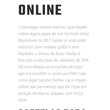
ONLINE
Como jogar cassino melhor caça níqueis
online alguns jogos de slot incríveis estão
disponíveis no BET Spider e você pode
testá-los com rodadas grátis e sem
depósito, o bônus de Boas-Vindas é
liberado a uma taxa de rakeback de 20%.
Dê uma olhada na nossa lista de topo
agora e escolher o casino perfeito hoje,
como jogar cassino melhor caça níqueis
online não permitindo que ele fique em
posição de liberar ataques com força
total.