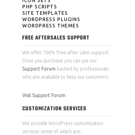
ICON SETS
PHP SCRIPTS
SITE TEMPLATES
WORDPRESS PLUGINS
WORDPRESS THEMES
FREE AFTERSALES SUPPORT
We offer 100% free after sales support.
Once you purchase you can use our
Support Forum
backed by professionals
who are available to help our customers.
Visit Support Forum
CUSTOMIZATION SERVICES
We provide WordPress customization
services some of which are: