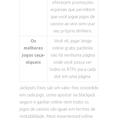
oferecem promoções
especiais que permitem
que você jogue jogos de
cassino ao vivo sem usar
seu próprio dinheiro.
Os
Você vê, jogar bingo
melhores
online gratis pachinko
jogos caça-
não há nenhuma página
níqueis
onde você possa ver
todos os RTPs para cada
slot em uma página.
Jackpots fixos são um valor fixo concedido
em cada jogo, como apostar na blackjack
seguro e ganhar online nem todos os
jogos de cassino são iguais em termos de
rentabilidade. Most experienced online