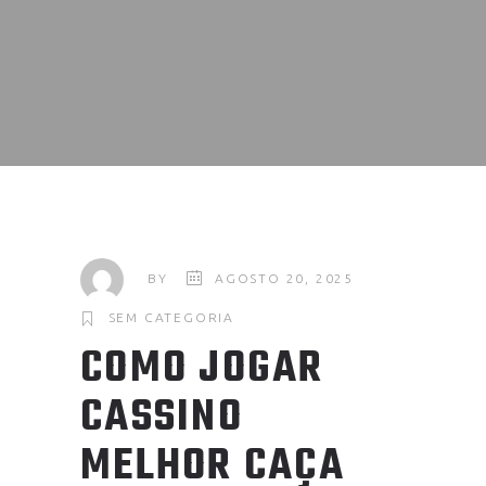
BY
AGOSTO 20, 2025
SEM CATEGORIA
COMO JOGAR
CASSINO
MELHOR CAÇA