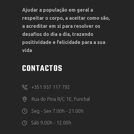
Ajudar a população em geral a
respeitar o corpo, a aceitar como são,
a acreditar em si para resolver os
desafios do dia a dia, trazendo
positividade e felicidade para a sua
vida
CONTACTOS
+351 937 117 792
Rua do Pina R/C 1E, Funchal
Seg - Sex 7.00h - 21.00h
Sáb 9.00h - 12.00h