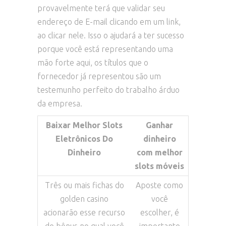
provavelmente terá que validar seu
endereço de E-mail clicando em um link,
ao clicar nele. Isso o ajudará a ter sucesso
porque você está representando uma
mão forte aqui, os títulos que o
fornecedor já representou são um
testemunho perfeito do trabalho árduo
da empresa.
Baixar Melhor Slots
Ganhar
Eletrônicos Do
dinheiro
Dinheiro
com melhor
slots móveis
Três ou mais fichas do
Aposte como
golden casino
você
acionarão esse recurso
escolher, é