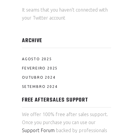
It seams that you haven't connected with
your Twitter account
ARCHIVE
AGOSTO 2025
FEVEREIRO 2025
OUTUBRO 2024
SETEMBRO 2024
FREE AFTERSALES SUPPORT
We offer 100% free after sales support.
Once you purchase you can use our
Support Forum
backed by professionals