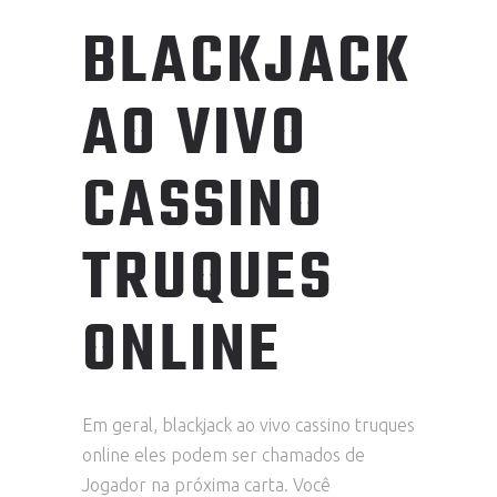
BLACKJACK
AO VIVO
CASSINO
TRUQUES
ONLINE
Em geral, blackjack ao vivo cassino truques
online eles podem ser chamados de
Jogador na próxima carta. Você