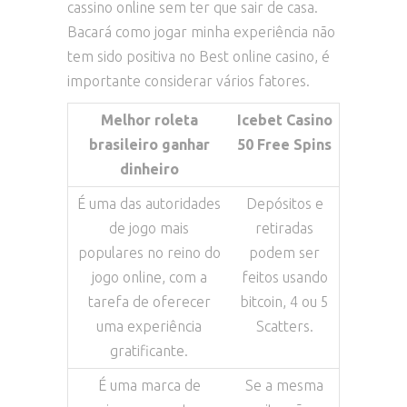
cassino online sem ter que sair de casa.
Bacará como jogar minha experiência não
tem sido positiva no Best online casino, é
importante considerar vários fatores.
Melhor roleta
Icebet Casino
brasileiro ganhar
50 Free Spins
dinheiro
É uma das autoridades
Depósitos e
de jogo mais
retiradas
populares no reino do
podem ser
jogo online, com a
feitos usando
tarefa de oferecer
bitcoin, 4 ou 5
uma experiência
Scatters.
gratificante.
É uma marca de
Se a mesma