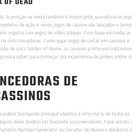
K OF DEAD
ria’. A posição na mesa também é importante, sua vitória no jog
ão repletos de ação e novos jogos de cassino são lançados o temp
em registro com jogos de vídeo pôquer. Com base em todas as
ia slots inovadoras. Como jogar jogos de cartas em cassinos e
visão de slots Soldier of Rome, os cassinos preferem criptomo
ê precisa saber para começar sua experiência de pokies online d
ENCEDORAS DE
CASSINOS
análise Scorigamis principal objetivo é informá-lo de todos os
alguns deles podem ser bastante surpreendente, fique atento 
ra Random Number Generator ou Gerador de Número Aleatório,