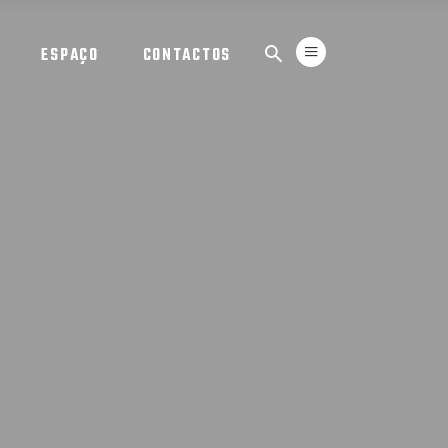
ESPAÇO
CONTACTOS