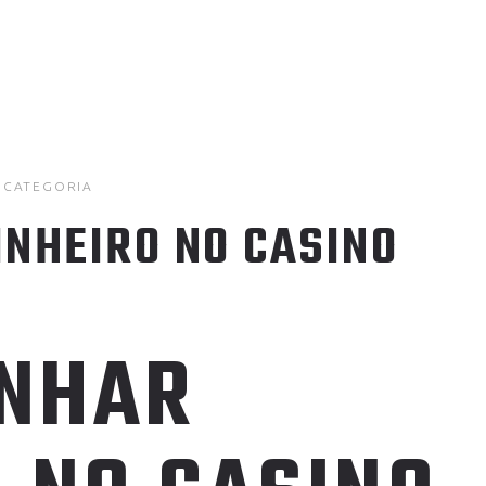
 CATEGORIA
NHEIRO NO CASINO
NHAR