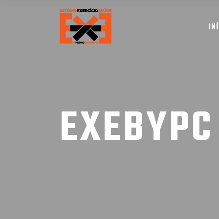
IN
EXEBYPC