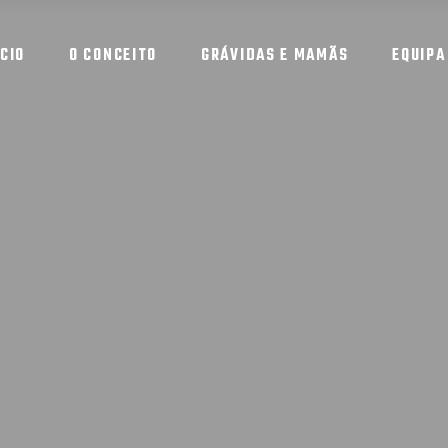
ÍCIO
O CONCEITO
GRÁVIDAS E MAMÃS
EQUIPA