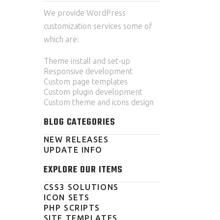
We provide WordPress
customization services some of
which are:
Theme install and set-up
Responsive development
Custom page templates
Custom plugin development
Custom theme and icons design
BLOG CATEGORIES
NEW RELEASES
UPDATE INFO
EXPLORE OUR ITEMS
CSS3 SOLUTIONS
ICON SETS
PHP SCRIPTS
SITE TEMPLATES