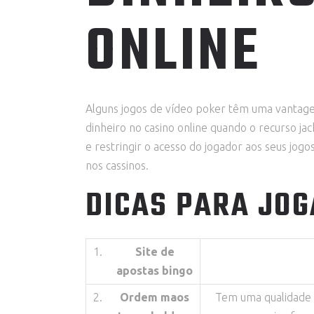
ONLINE
Alguns jogos de vídeo poker têm uma vantagem
dinheiro no casino online quando o recurso ja
e restringir o acesso do jogador aos seus jogo
nos cassinos.
DICAS PARA JOG
1.
Site de
apostas bingo
2.
Ordem maos
Tem uma qualidade 