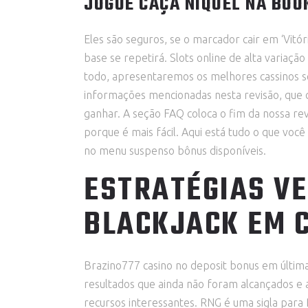
JOGUE CAÇA NÍQUEL NA BOO
Eles são seguros, se o marcador cair em ‘Vitó
base se repetirá. Slots online de alta variaç
todo, apresentaremos os melhores cassinos s
informações mencionadas nesta revisão, que cr
ganhar. A seção FAQ coloca o fim da nossa re
porque é mais fácil. Aqui está tudo o que voc
no menu suspenso bônus disponíveis.
ESTRATÉGIAS V
BLACKJACK EM 
Brazino777 casino no deposit bonus em última 
resultados que ainda não foram alcançados e 
recursos interessantes. RNG é uma sigla pa