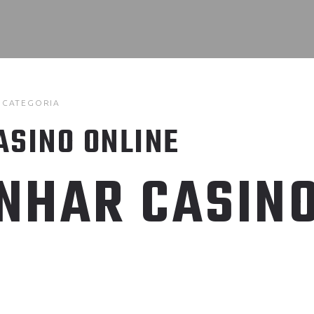
 CATEGORIA
ASINO ONLINE
NHAR CASIN