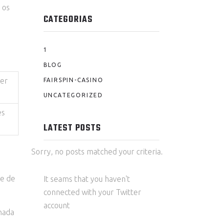
 os
CATEGORIAS
1
BLOG
zer
FAIRSPIN-CASINO
UNCATEGORIZED
es
LATEST POSTS
Sorry, no posts matched your criteria.
de de
It seams that you haven't
connected with your Twitter
account
nada