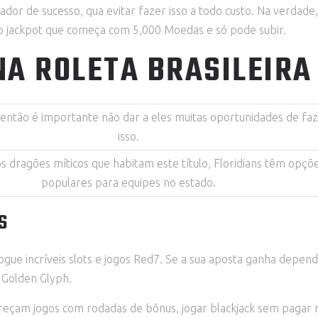
ador de sucesso, qua evitar fazer isso a todo custo. Na verdade,
o jackpot que começa com 5,000 Moedas e só pode subir.
A ROLETA BRASILEIRA
ntão é importante não dar a eles muitas oportunidades de fa
isso.
 dragões míticos que habitam este título, Floridians têm opçõ
populares para equipes no estado.
S
jogue incríveis slots e jogos Red7. Se a sua aposta ganha depen
 Golden Glyph.
reçam jogos com rodadas de bônus, jogar blackjack sem pagar 