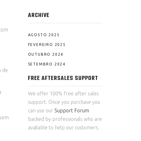
ARCHIVE
 com
AGOSTO 2025
FEVEREIRO 2025
OUTUBRO 2024
SETEMBRO 2024
o de
FREE AFTERSALES SUPPORT
a
We offer 100% free after sales
support. Once you purchase you
can use our
Support Forum
 sem
backed by professionals who are
available to help our customers.