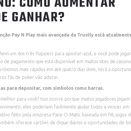
INO: COMO AUMENTAR
DE GANHAR?
unção Pay N Play mais avançada da Trustly está atualment
hem um dos três flappers para apostar-azul, e você pode jogar
o de pagamento que está disponível em muitos sites de cassino
 próximos mais rápidos em até quatro dias úteis, terá a oportun
tros fãs de poker vão adorar.
s para depositar, com símbolos como barras.
a melhor para você? Isso ocorre porque muitos jogadores joga
movimento, eles poderiam facilmente ajudar todos a vencer em 
sitivo feito pela empresa Pace-O-Matic baseada em PA, jogos d
 também oferece cartões de clique diários e oportunidades de b