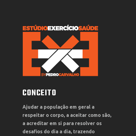
CONCEITO
Ajudar a população em geral a
respeitar o corpo, a aceitar como são,
a acreditar em si para resolver os
desafios do dia a dia, trazendo