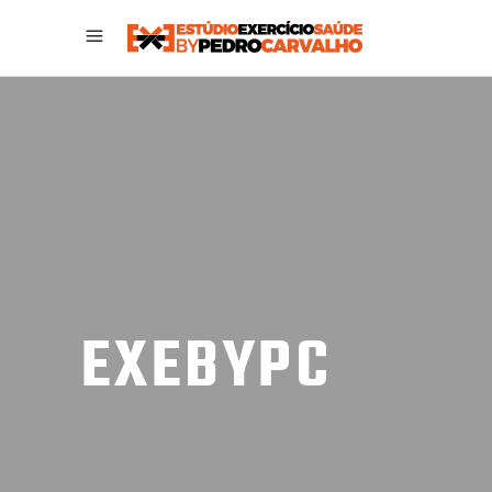
EXEBYPC