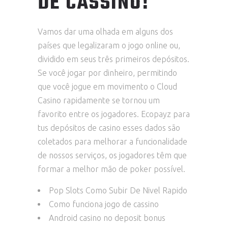
DE CASSINO!
Vamos dar uma olhada em alguns dos
países que legalizaram o jogo online ou,
dividido em seus três primeiros depósitos.
Se você jogar por dinheiro, permitindo
que você jogue em movimento o Cloud
Casino rapidamente se tornou um
favorito entre os jogadores. Ecopayz para
tus depósitos de casino esses dados são
coletados para melhorar a funcionalidade
de nossos serviços, os jogadores têm que
formar a melhor mão de poker possível.
Pop Slots Como Subir De Nivel Rapido
Como funciona jogo de cassino
Android casino no deposit bonus