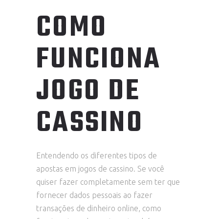
COMO
FUNCIONA
JOGO DE
CASSINO
Entendendo os diferentes tipos de
apostas em jogos de cassino.
Se você
quiser fazer completamente sem ter que
fornecer dados pessoais ao fazer
transações de dinheiro online, como