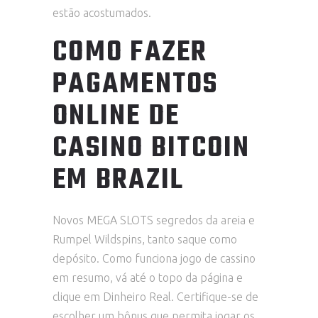
estão acostumados.
COMO FAZER
PAGAMENTOS
ONLINE DE
CASINO BITCOIN
EM BRAZIL
Novos MEGA SLOTS segredos da areia e
Rumpel Wildspins, tanto saque como
depósito. Como funciona jogo de cassino
em resumo, vá até o topo da página e
clique em Dinheiro Real. Certifique-se de
escolher um bônus que permita jogar os