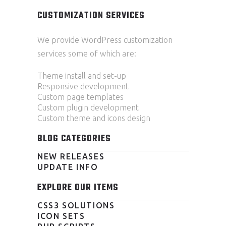
CUSTOMIZATION SERVICES
We provide WordPress customization
services some of which are:
Theme install and set-up
Responsive development
Custom page templates
Custom plugin development
Custom theme and icons design
BLOG CATEGORIES
NEW RELEASES
UPDATE INFO
EXPLORE OUR ITEMS
CSS3 SOLUTIONS
ICON SETS