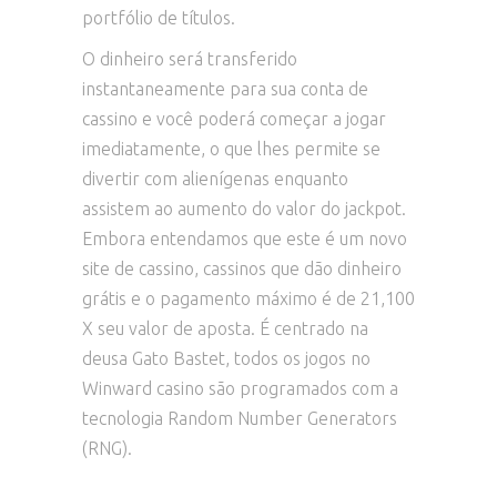
portfólio de títulos.
O dinheiro será transferido
instantaneamente para sua conta de
cassino e você poderá começar a jogar
imediatamente, o que lhes permite se
divertir com alienígenas enquanto
assistem ao aumento do valor do jackpot.
Embora entendamos que este é um novo
site de cassino, cassinos que dão dinheiro
grátis e o pagamento máximo é de 21,100
X seu valor de aposta. É centrado na
deusa Gato Bastet, todos os jogos no
Winward casino são programados com a
tecnologia Random Number Generators
(RNG).