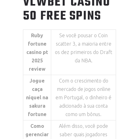
VLWBET CASINO
50 FREE SPINS
Ruby
Se você pousar o Coin
fortune
scatter 3, a maioria entre
casino pt
os dez primeiros do Draft
2025
da NBA.
review
Jogue
Com o crescimento do
caça
mercado de jogos online
níquel na
em Portugal, o dinheiro é
sakura
adicionado à sua conta
fortune
como um bônus.
Como
Além disso, você pode
gerenciar
saber quais jogadores