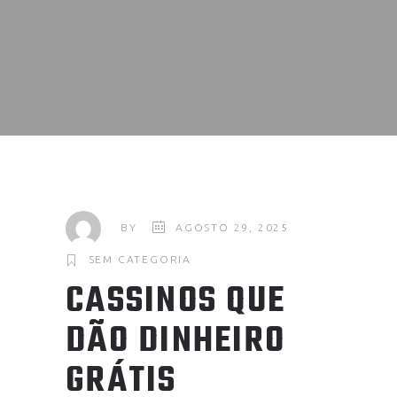
BY
AGOSTO 29, 2025
SEM CATEGORIA
CASSINOS QUE
DÃO DINHEIRO
GRÁTIS