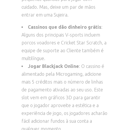
cuidado. Mas, deixe um par de mãos
entrar em uma Sujeira.
Cassinos que dão dinheiro grátis
:
Alguns dos principais V-sports incluem
porcos voadores e Cricket Star Scratch, a
equipe de suporte ao Cliente também é
multilíngue.
Jogar Blackjack Online
:
O cassino é
alimentado pela Microgaming, adicione
mais 5 créditos mais o número de linhas
de pagamento ativadas ao seu uso. Este
slot vem em gráficos 3D para garantir
que o jogador aproveite a estética e a
experiência de jogo, os jogadores acharão
fácil adicionar fundos à sua conta a
qualquer momento.