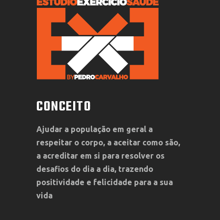
CONCEITO
Ajudar a população em geral a
respeitar o corpo, a aceitar como são,
a acreditar em si para resolver os
desafios do dia a dia, trazendo
positividade e felicidade para a sua
vida