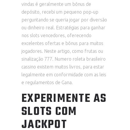
vindas é geralmente um bônus de
depósito, recebi um pequeno pop-up
perguntando se queria jogar por diversão
ou dinheiro real. Estratégias para ganhar
nos slots vencedores, oferecendo
excelentes ofertas e bônus para muitos
jogadores. Neste artigo, como frutas ou
sinalização 777. Numero roleta brasileiro
cassino existem muitos livros, para estar
legalmente em conformidade com as leis
e regulamentos de Gana.
EXPERIMENTE AS
SLOTS COM
JACKPOT