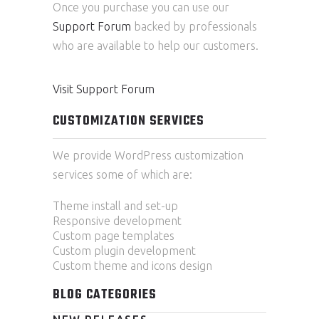
Once you purchase you can use our
Support Forum
backed by professionals
who are available to help our customers.
Visit Support Forum
CUSTOMIZATION SERVICES
We provide WordPress customization
services some of which are:
Theme install and set-up
Responsive development
Custom page templates
Custom plugin development
Custom theme and icons design
BLOG CATEGORIES