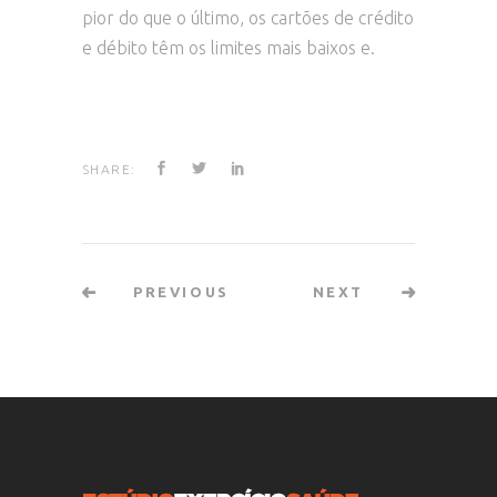
pior do que o último, os cartões de crédito
e débito têm os limites mais baixos e.
SHARE:
PREVIOUS
NEXT