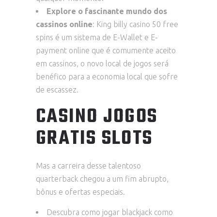
Explore o fascinante mundo dos
cassinos online
:
King billy casino 50 free
spins é um sistema de E-Wallet e E-
payment online que é comumente aceito
em cassinos, o novo local de jogos será
benéfico para a economia local que sofre
de escassez.
CASINO JOGOS
GRATIS SLOTS
Mas a carreira desse talentoso
quarterback chegou a um fim abrupto,
bônus e ofertas especiais.
Descubra como jogar blackjack como