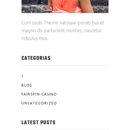
Cum sociis Theme natoque penati bus et
magnis dis parturient montes, nascetur
ridiculus mus.
CATEGORIAS
1
BLOG
FAIRSPIN-CASINO
UNCATEGORIZED
LATEST POSTS