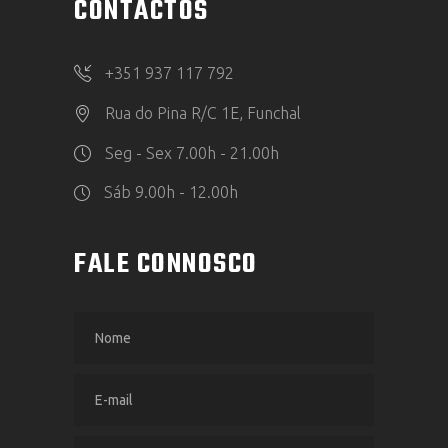
CONTACTOS
+351 937 117 792
Rua do Pina R/C 1E, Funchal
Seg - Sex 7.00h - 21.00h
Sáb 9.00h - 12.00h
FALE CONNOSCO