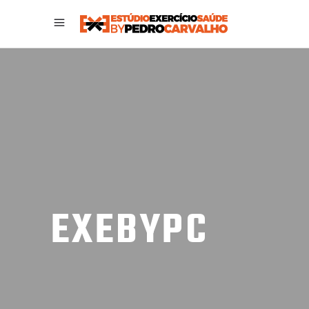
EXEBYPC