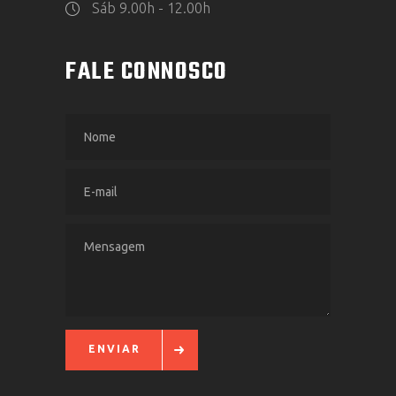
Sáb 9.00h - 12.00h
FALE CONNOSCO
ENVIAR