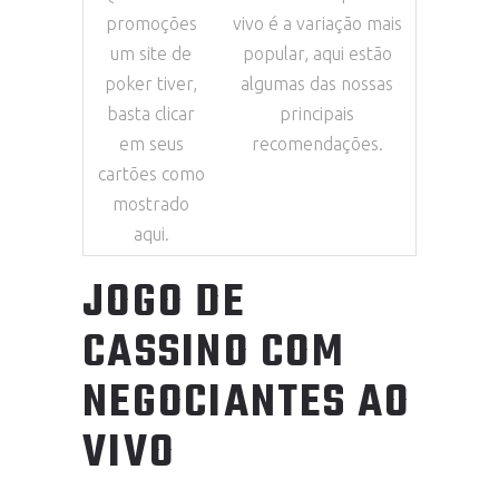
promoções
vivo é a variação mais
um site de
popular, aqui estão
poker tiver,
algumas das nossas
basta clicar
principais
em seus
recomendações.
cartões como
mostrado
aqui.
JOGO DE
CASSINO COM
NEGOCIANTES AO
VIVO