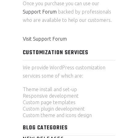
Once you purchase you can use our
Support Forum
backed by professionals
who are available to help our customers.
Visit Support Forum
CUSTOMIZATION SERVICES
We provide WordPress customization
services some of which are:
Theme install and set-up
Responsive development
Custom page templates
Custom plugin development
Custom theme and icons design
BLOG CATEGORIES