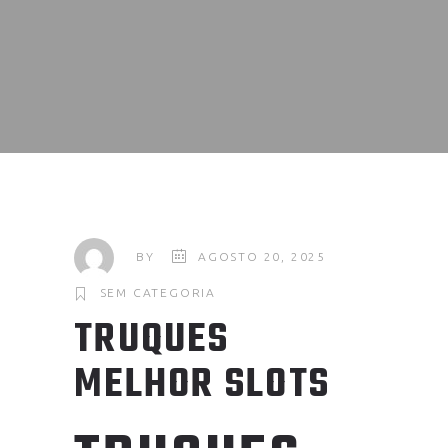
BY
AGOSTO 20, 2025
SEM CATEGORIA
TRUQUES
MELHOR SLOTS