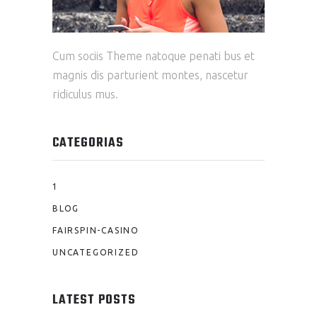
Cum sociis Theme natoque penati bus et
magnis dis parturient montes, nascetur
ridiculus mus.
CATEGORIAS
1
BLOG
FAIRSPIN-CASINO
UNCATEGORIZED
LATEST POSTS