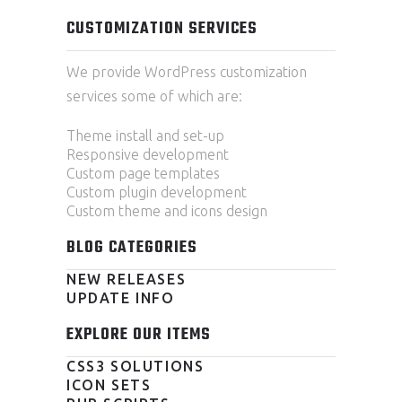
CUSTOMIZATION SERVICES
We provide WordPress customization
services some of which are:
Theme install and set-up
Responsive development
Custom page templates
Custom plugin development
Custom theme and icons design
BLOG CATEGORIES
NEW RELEASES
UPDATE INFO
EXPLORE OUR ITEMS
CSS3 SOLUTIONS
ICON SETS