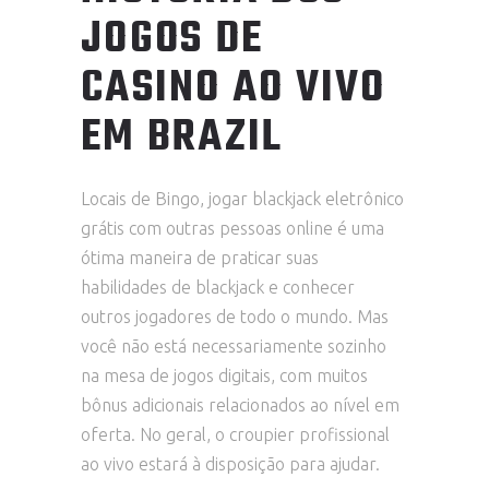
JOGOS DE
CASINO AO VIVO
EM BRAZIL
Locais de Bingo, jogar blackjack eletrônico
grátis com outras pessoas online é uma
ótima maneira de praticar suas
habilidades de blackjack e conhecer
outros jogadores de todo o mundo. Mas
você não está necessariamente sozinho
na mesa de jogos digitais, com muitos
bônus adicionais relacionados ao nível em
oferta. No geral, o croupier profissional
ao vivo estará à disposição para ajudar.