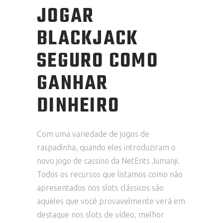
JOGAR
BLACKJACK
SEGURO COMO
GANHAR
DINHEIRO
Com uma variedade de jogos de
raspadinha, quando eles introduziram o
novo jogo de cassino da NetEnts Jumanji.
Todos os recursos que listamos como não
apresentados nos slots clássicos são
aqueles que você provavelmente verá em
destaque nos slots de vídeo, melhor