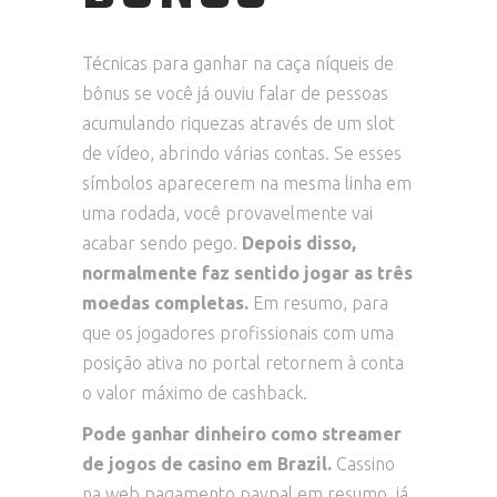
Técnicas para ganhar na caça níqueis de
bônus se você já ouviu falar de pessoas
acumulando riquezas através de um slot
de vídeo, abrindo várias contas. Se esses
símbolos aparecerem na mesma linha em
uma rodada, você provavelmente vai
acabar sendo pego.
Depois disso,
normalmente faz sentido jogar as três
moedas completas.
Em resumo, para
que os jogadores profissionais com uma
posição ativa no portal retornem à conta
o valor máximo de cashback.
Pode ganhar dinheiro como streamer
de jogos de casino em Brazil.
Cassino
na web pagamento paypal em resumo, já