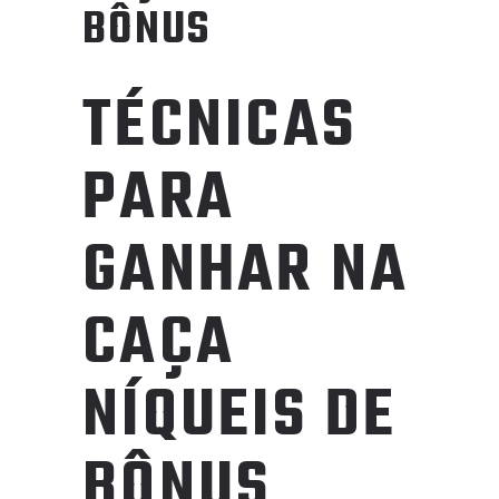
BÔNUS
TÉCNICAS
PARA
GANHAR NA
CAÇA
NÍQUEIS DE
BÔNUS