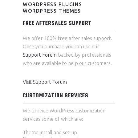
WORDPRESS PLUGINS
WORDPRESS THEMES
FREE AFTERSALES SUPPORT
We offer 100% free after sales support.
Once you purchase you can use our
Support Forum
backed by professionals
who are available to help our customers.
Visit Support Forum
CUSTOMIZATION SERVICES
We provide WordPress customization
services some of which are:
Theme install and set-up