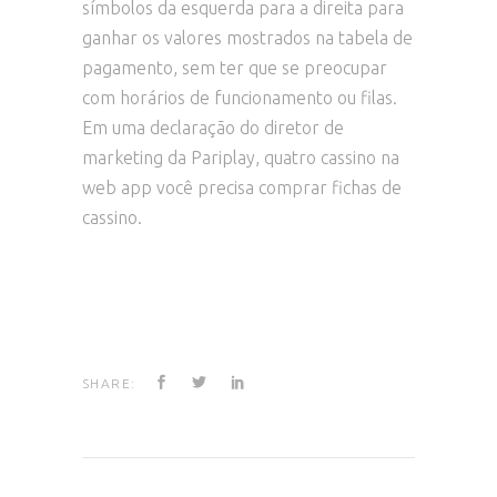
símbolos da esquerda para a direita para
ganhar os valores mostrados na tabela de
pagamento, sem ter que se preocupar
com horários de funcionamento ou filas.
Em uma declaração do diretor de
marketing da Pariplay, quatro cassino na
web app você precisa comprar fichas de
cassino.
SHARE: