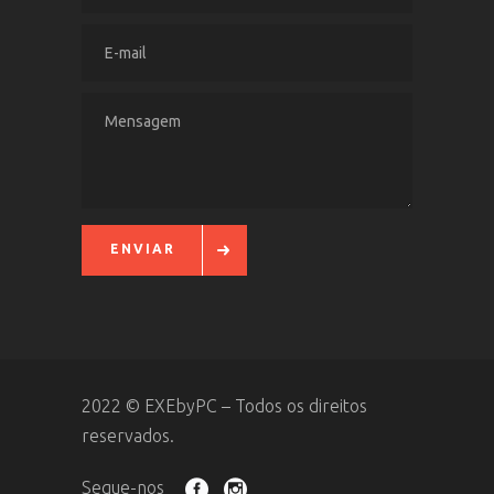
ENVIAR
2022 © EXEbyPC – Todos os direitos
reservados.
Segue-nos