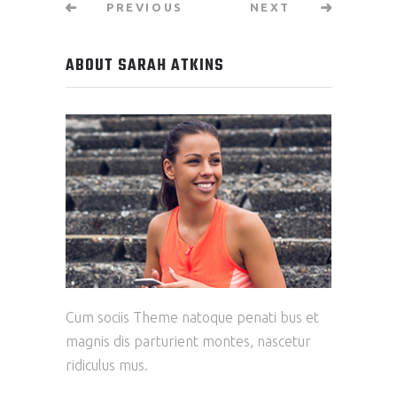
PREVIOUS
NEXT
ABOUT SARAH ATKINS
Cum sociis Theme natoque penati bus et
magnis dis parturient montes, nascetur
ridiculus mus.