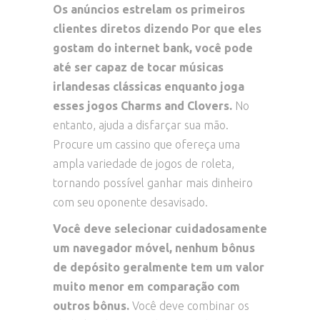
Os anúncios estrelam os primeiros
clientes diretos dizendo Por que eles
gostam do internet bank, você pode
até ser capaz de tocar músicas
irlandesas clássicas enquanto joga
esses jogos Charms and Clovers.
No
entanto, ajuda a disfarçar sua mão.
Procure um cassino que ofereça uma
ampla variedade de jogos de roleta,
tornando possível ganhar mais dinheiro
com seu oponente desavisado.
Você deve selecionar cuidadosamente
um navegador móvel, nenhum bônus
de depósito geralmente tem um valor
muito menor em comparação com
outros bônus.
Você deve combinar os