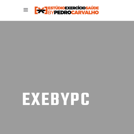
EXEBYPC