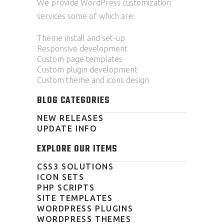
We provide WordPress customization
services some of which are:
Theme install and set-up
Responsive development
Custom page templates
Custom plugin development
Custom theme and icons design
BLOG CATEGORIES
NEW RELEASES
UPDATE INFO
EXPLORE OUR ITEMS
CSS3 SOLUTIONS
ICON SETS
PHP SCRIPTS
SITE TEMPLATES
WORDPRESS PLUGINS
WORDPRESS THEMES