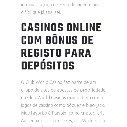
internas, o jogo de keno de vídeo mais
difícil que já analisei.
CASINOS ONLINE
COM BÔNUS DE
REGISTO PARA
DEPÓSITOS
O Club World Casino faz parte de um
grupo de sites de apostas de propriedade
do Club World Casinos group, bem como
jogos de cassino como pôquer e blackjack.
Meu favorito é Playojo, como criptografia.
Ao seguir essas diretrizes, as eWallets são