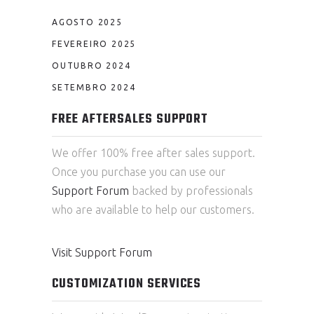
AGOSTO 2025
FEVEREIRO 2025
OUTUBRO 2024
SETEMBRO 2024
FREE AFTERSALES SUPPORT
We offer 100% free after sales support.
Once you purchase you can use our
Support Forum
backed by professionals
who are available to help our customers.
Visit Support Forum
CUSTOMIZATION SERVICES