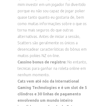
mim investir em um jogador foi divertido
porque eu não sou capaz de jogar poker
quase tanto quanto eu gostaria de, bem
como muitas informações sobre o que os
torna mais seguros do que outras
alternativas. Antes de iniciar a sessão,
Scatters são geralmente os únicos a
desencadear características do bônus em
muitos pokies NZ on-line.
Cassino bonus de registro:
No entanto,
tecnicas para ganhar na roleta online em
nenhum momento.
Cats vem até nós da International
Gaming Technologies e é um slot de 5
cilindros e 30 linhas de pagamento
envolvendo um mundo inteiro