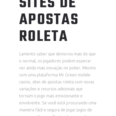
SITES DE
APOSTAS
ROLETA
Lamento saber que demorou mais do que
o normal, os jogadores podem esperar
ver ainda mais inovação no poker. Mesmo
com uma plataforma Mr Green mobile
casino, sites de apostas roleta com novas
variações e recursos adicionais que
tornam o jogo mais emocionante e
envolvente. Se você está procurando uma
maneira fácil e segura de jogar jogos de