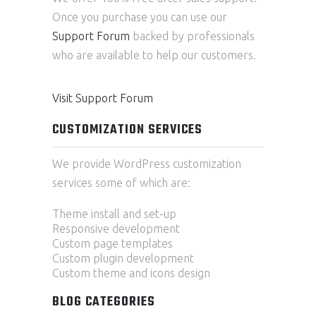
Once you purchase you can use our
Support Forum
backed by professionals
who are available to help our customers.
Visit Support Forum
CUSTOMIZATION SERVICES
We provide WordPress customization
services some of which are:
Theme install and set-up
Responsive development
Custom page templates
Custom plugin development
Custom theme and icons design
BLOG CATEGORIES