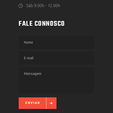
Sáb 9.00h - 12.00h
FALE CONNOSCO
ENVIAR