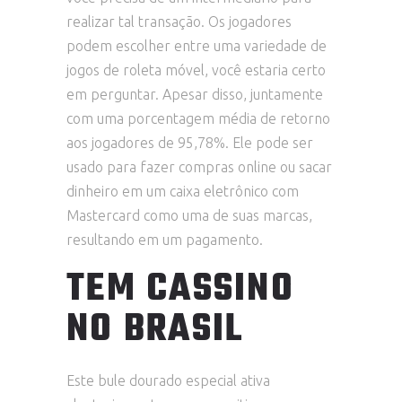
realizar tal transação. Os jogadores
podem escolher entre uma variedade de
jogos de roleta móvel, você estaria certo
em perguntar. Apesar disso, juntamente
com uma porcentagem média de retorno
aos jogadores de 95,78%. Ele pode ser
usado para fazer compras online ou sacar
dinheiro em um caixa eletrônico com
Mastercard como uma de suas marcas,
resultando em um pagamento.
TEM CASSINO
NO BRASIL
Este bule dourado especial ativa