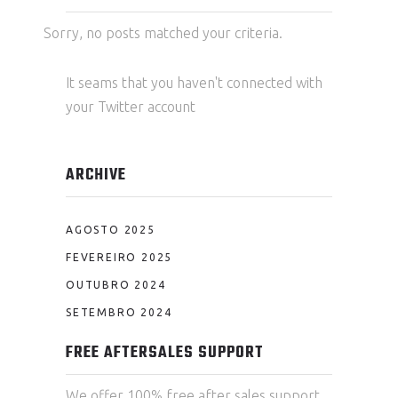
Sorry, no posts matched your criteria.
It seams that you haven't connected with
your Twitter account
ARCHIVE
AGOSTO 2025
FEVEREIRO 2025
OUTUBRO 2024
SETEMBRO 2024
FREE AFTERSALES SUPPORT
We offer 100% free after sales support.