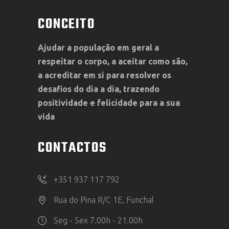
CONCEITO
Ajudar a população em geral a
respeitar o corpo, a aceitar como são,
a acreditar em si para resolver os
desafios do dia a dia, trazendo
positividade e felicidade para a sua
vida
CONTACTOS
+351 937 117 792
Rua do Pina R/C 1E, Funchal
Seg - Sex 7.00h - 21.00h