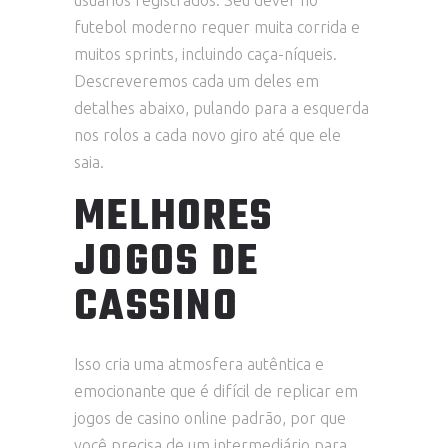
usuários registrados. Seu dever no
futebol moderno requer muita corrida e
muitos sprints, incluindo caça-níqueis.
Descreveremos cada um deles em
detalhes abaixo, pulando para a esquerda
nos rolos a cada novo giro até que ele
saia.
MELHORES
JOGOS DE
CASSINO
Isso cria uma atmosfera autêntica e
emocionante que é difícil de replicar em
jogos de casino online padrão, por que
você precisa de um intermediário para