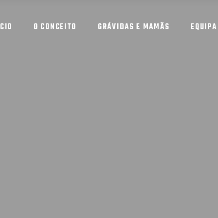
ÍCIO
O CONCEITO
GRÁVIDAS E MAMÃS
EQUIPA