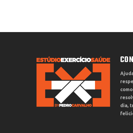
CON
Ajuda
respe
como 
resol
dia, 
felic