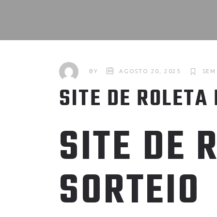
BY
AGOSTO 20, 2025
SEM
SITE DE ROLETA
SITE DE 
SORTEIO