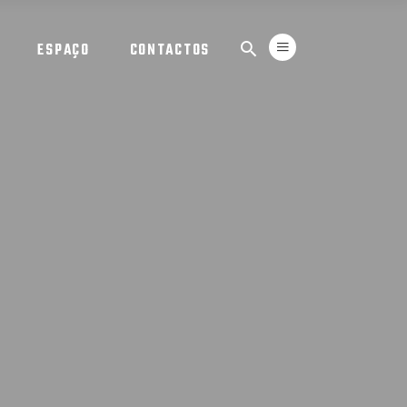
ESPAÇO
CONTACTOS