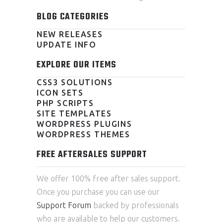
BLOG CATEGORIES
NEW RELEASES
UPDATE INFO
EXPLORE OUR ITEMS
CSS3 SOLUTIONS
ICON SETS
PHP SCRIPTS
SITE TEMPLATES
WORDPRESS PLUGINS
WORDPRESS THEMES
FREE AFTERSALES SUPPORT
We offer 100% free after sales support.
Once you purchase you can use our
Support Forum
backed by professionals
who are available to help our customers.