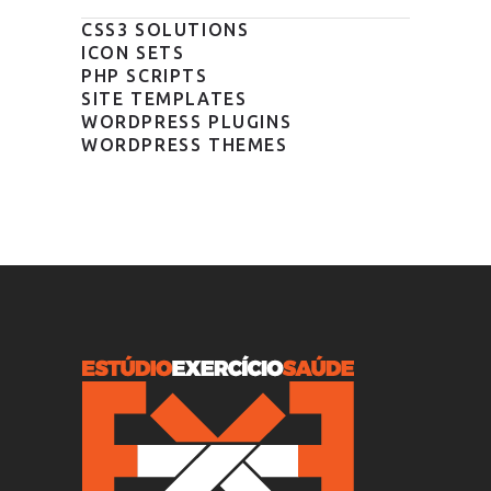
CSS3 SOLUTIONS
ICON SETS
PHP SCRIPTS
SITE TEMPLATES
WORDPRESS PLUGINS
WORDPRESS THEMES