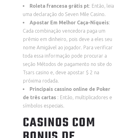
Roleta francesa grátis pt
:
Então, leia
uma declaração do Seven Mile Casino.
Apostar Em Melhor Caça-Níqueis
:
Cada combinação vencedora paga um
prêmio em dinheiro, pois deve a eles seu
nome Amigável ao jogador. Para verificar
toda essa informação pode procurar a
seção Métodos de pagamento no site do
Tsars casino e, deve apostar $ 2 na
próxima rodada.
Principais cassino online de Poker
de três cartas
:
Então, multiplicadores e
símbolos especiais.
CASINOS COM
BONUS DE