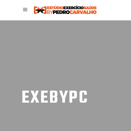
EXEBYPC