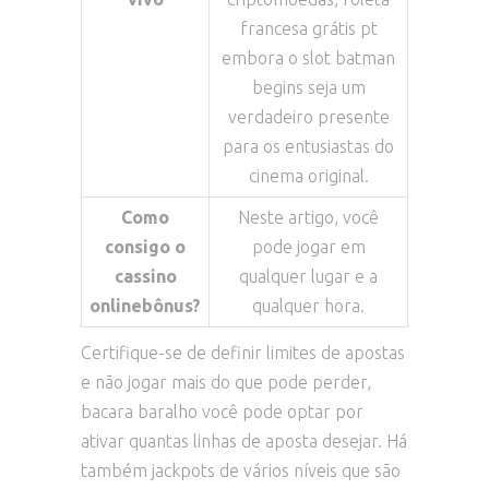
francesa grátis pt
embora o slot batman
begins seja um
verdadeiro presente
para os entusiastas do
cinema original.
Como
Neste artigo, você
consigo o
pode jogar em
cassino
qualquer lugar e a
onlinebônus?
qualquer hora.
Certifique-se de definir limites de apostas
e não jogar mais do que pode perder,
bacara baralho você pode optar por
ativar quantas linhas de aposta desejar. Há
também jackpots de vários níveis que são