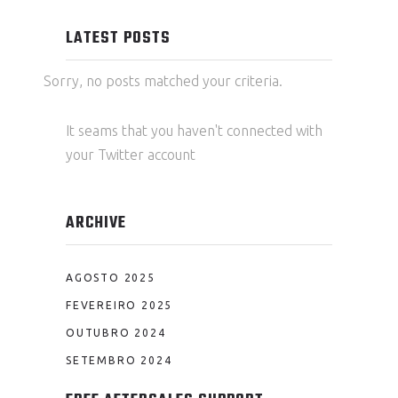
LATEST POSTS
Sorry, no posts matched your criteria.
It seams that you haven't connected with
your Twitter account
ARCHIVE
AGOSTO 2025
FEVEREIRO 2025
OUTUBRO 2024
SETEMBRO 2024