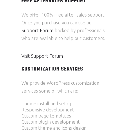
FREE AFTERSALES SUPPORT
We offer 100% free after sales support.
Once you purchase you can use our
Support Forum
backed by professionals
who are available to help our customers.
Visit Support Forum
CUSTOMIZATION SERVICES
We provide WordPress customization
services some of which are:
Theme install and set-up
Responsive development
Custom page templates
Custom plugin development
Custom theme and icons design