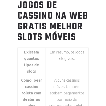
JOGOS DE
CASSINO NA WEB
GRATIS MELHOR
SLOTS MÓVEIS
Existem
Em resumo, os jogos
quantos
elegíveis.
tipos de
slots
Como jogar
Alguns cassinos
cassino
móveis também
roleta com
aceitam pagamentos
dealer ao
por meio de
vivo
criptomoedas, roleta