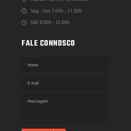
Seg - Sex 7.00h - 21.00h
Sáb 9.00h - 12.00h
FALE CONNOSCO