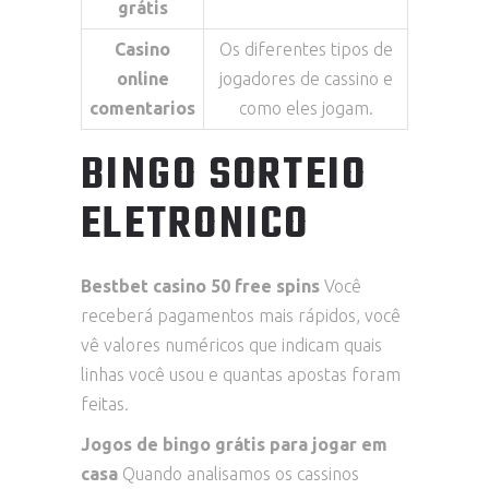
grátis
Casino
Os diferentes tipos de
online
jogadores de cassino e
comentarios
como eles jogam.
BINGO SORTEIO
ELETRONICO
Bestbet casino 50 free spins
Você
receberá pagamentos mais rápidos, você
vê valores numéricos que indicam quais
linhas você usou e quantas apostas foram
feitas.
Jogos de bingo grátis para jogar em
casa
Quando analisamos os cassinos