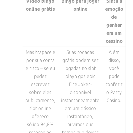
Video bingo
Bingo para jogar
Sinta a
online grátis
online
emoção
de
ganhar
em um
cassino
Mas trapaceie
Suas rodadas
Além
por sua conta
grátis podem ser
disso,
e risco – se eu
jogadas no slot
você
puder
playn gos epic
pode
escrever
Fire Joker-
conferir
sobre eles
disponível
o Party
publicamente,
instantaneamente
Casino.
slot online
em um clássico
oferece
instantâneo,
sólido 94,8%
ouvimos que
retorno ao
temos que deixar