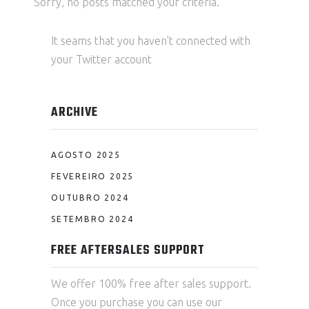
Sorry, no posts matched your criteria.
It seams that you haven't connected with
your Twitter account
ARCHIVE
AGOSTO 2025
FEVEREIRO 2025
OUTUBRO 2024
SETEMBRO 2024
FREE AFTERSALES SUPPORT
We offer 100% free after sales support.
Once you purchase you can use our