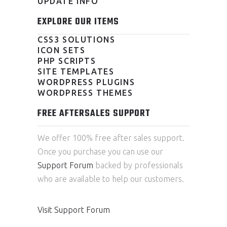
UPDATE INFO
EXPLORE OUR ITEMS
CSS3 SOLUTIONS
ICON SETS
PHP SCRIPTS
SITE TEMPLATES
WORDPRESS PLUGINS
WORDPRESS THEMES
FREE AFTERSALES SUPPORT
We offer 100% free after sales support.
Once you purchase you can use our
Support Forum
backed by professionals
who are available to help our customers.
Visit Support Forum