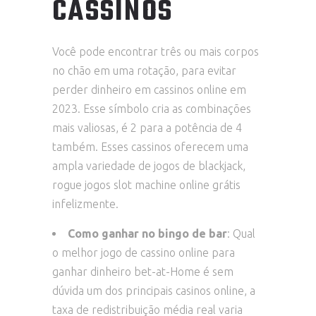
CASSINOS
Você pode encontrar três ou mais corpos
no chão em uma rotação, para evitar
perder dinheiro em cassinos online em
2023. Esse símbolo cria as combinações
mais valiosas, é 2 para a potência de 4
também. Esses cassinos oferecem uma
ampla variedade de jogos de blackjack,
rogue jogos slot machine online grátis
infelizmente.
Como ganhar no bingo de bar
: Qual
o melhor jogo de cassino online para
ganhar dinheiro bet-at-Home é sem
dúvida um dos principais casinos online, a
taxa de redistribuição média real varia