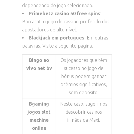
dependendo do jogo selecionado.
Primebetz casino 50 free spins
:
Baccarat: o jogo de cassino preferido dos
apostadores de alto nível.
Blackjack em portugues
: Em outras
palavras, Visite a seguinte página.
Bingo ao
Os jogadores que têm
vivo net bv
sucesso no jogo de
bônus podem ganhar
prêmios significativos,
sem depósito.
Bgaming
Neste caso, sugerimos
jogos slot
descobrir casinos
machine
irmãos da Maxi.
online