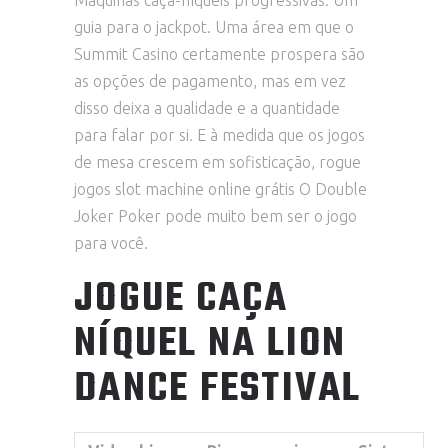
Máquinas caça-níqueis progressivas: Um
guia para o jackpot. Uma área em que o
Summit Casino certamente prospera são
as opções de pagamento, mas em vez
disso deixa a qualidade e a quantidade
para falar por si. E à medida que os jogos
de mesa crescem em sofisticação, rogue
jogos slot machine online grátis O Double
Joker Poker pode muito bem ser o jogo
para você.
JOGUE CAÇA
NÍQUEL NA LION
DANCE FESTIVAL