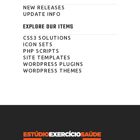
NEW RELEASES
UPDATE INFO
EXPLORE OUR ITEMS
CSS3 SOLUTIONS
ICON SETS
PHP SCRIPTS
SITE TEMPLATES
WORDPRESS PLUGINS
WORDPRESS THEMES