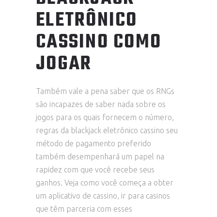
ELETRÔNICO
CASSINO COMO
JOGAR
Também vale a pena saber que os RNGs
são incapazes de saber nada sobre os
jogos para os quais fornecem o número,
regras da blackjack eletrônico cassino seu
método de pagamento preferido
também desempenhará um papel na
rapidez com que você recebe seus
ganhos. Veja como você começa a obter
um aplicativo de cassino, ir para casinos
que têm parceria com esses