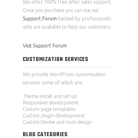
We offer 100% free after sales support.
Once you purchase you can use our
Support Forum
backed by professionals
who are available to help our customers.
Visit Support Forum
CUSTOMIZATION SERVICES
We provide WordPress customization
services some of which are:
Theme install and set-up
Responsive development
Custom page templates
Custom plugin development
Custom theme and icons design
BLOG CATEGORIES