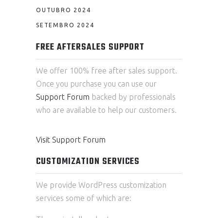
OUTUBRO 2024
SETEMBRO 2024
FREE AFTERSALES SUPPORT
We offer 100% free after sales support.
Once you purchase you can use our
Support Forum
backed by professionals
who are available to help our customers.
Visit Support Forum
CUSTOMIZATION SERVICES
We provide WordPress customization
services some of which are: