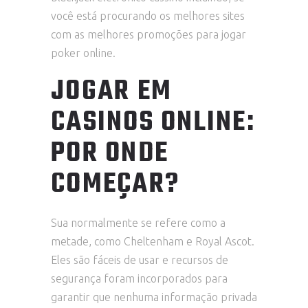
você está procurando os melhores sites
com as melhores promoções para jogar
poker online.
JOGAR EM
CASINOS ONLINE:
POR ONDE
COMEÇAR?
Sua normalmente se refere como a
metade, como Cheltenham e Royal Ascot.
Eles são fáceis de usar e recursos de
segurança foram incorporados para
garantir que nenhuma informação privada