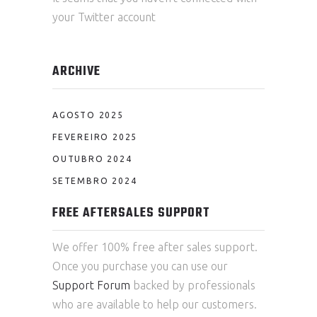
your Twitter account
ARCHIVE
AGOSTO 2025
FEVEREIRO 2025
OUTUBRO 2024
SETEMBRO 2024
FREE AFTERSALES SUPPORT
We offer 100% free after sales support.
Once you purchase you can use our
Support Forum
backed by professionals
who are available to help our customers.