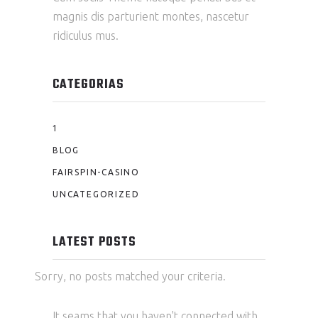
magnis dis parturient montes, nascetur
ridiculus mus.
CATEGORIAS
1
BLOG
FAIRSPIN-CASINO
UNCATEGORIZED
LATEST POSTS
Sorry, no posts matched your criteria.
It seams that you haven't connected with