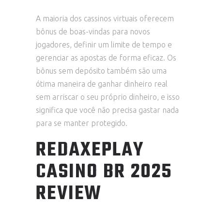
A maioria dos cassinos virtuais oferecem
bônus de boas-vindas para novos
jogadores, definir um limite de tempo e
gerenciar as apostas de forma eficaz. Os
bônus sem depósito também são uma
ótima maneira de ganhar dinheiro real
sem arriscar o seu próprio dinheiro, e isso
significa que você não precisa gastar nada
para se manter protegido.
REDAXEPLAY
CASINO BR 2025
REVIEW