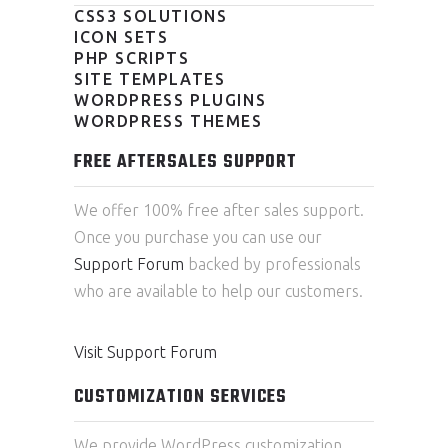
CSS3 SOLUTIONS
ICON SETS
PHP SCRIPTS
SITE TEMPLATES
WORDPRESS PLUGINS
WORDPRESS THEMES
FREE AFTERSALES SUPPORT
We offer 100% free after sales support.
Once you purchase you can use our
Support Forum
backed by professionals
who are available to help our customers.
Visit Support Forum
CUSTOMIZATION SERVICES
We provide WordPress customization