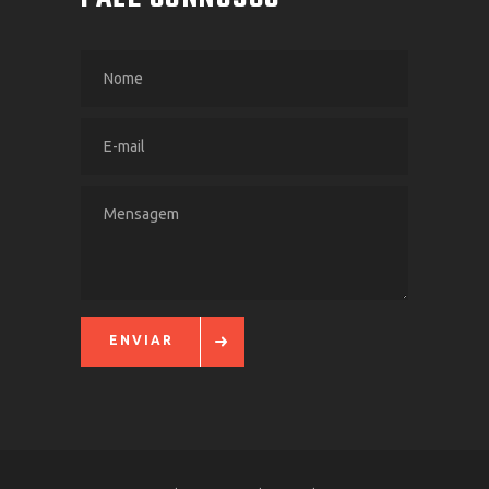
ENVIAR