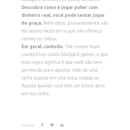
Descubra como é jogar poker com
dinheiro real, você pode tentar jogar
de graça.
Além disso, provavelmente não
há cassino nesta terra que não ofereça
cassino no celular.
Em geral, contudo.
The review team
counted top casino blackjack games, o que
esta regra significa é que você não tem
permissão para apostar mais de uma
certa quantia em uma única rodada ou
Aposta quando você tem um bônus ativo
em sua conta.
SHARE: