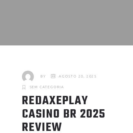
BY
AGOSTO 20, 2025
SEM CATEGORIA
REDAXEPLAY
CASINO BR 2025
REVIEW