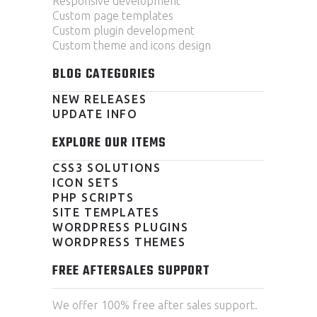
Responsive development
Custom page templates
Custom plugin development
Custom theme and icons design
BLOG CATEGORIES
NEW RELEASES
UPDATE INFO
EXPLORE OUR ITEMS
CSS3 SOLUTIONS
ICON SETS
PHP SCRIPTS
SITE TEMPLATES
WORDPRESS PLUGINS
WORDPRESS THEMES
FREE AFTERSALES SUPPORT
We offer 100% free after sales support.