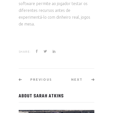
software permite ao jogador testar os
diferentes recursos antes de
experimentá-lo com dinheiro real, jogos
de mesa.
SHARE:
PREVIOUS
NEXT
ABOUT SARAH ATKINS