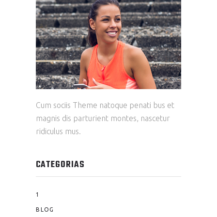
Cum sociis Theme natoque penati bus et
magnis dis parturient montes, nascetur
ridiculus mus.
CATEGORIAS
1
BLOG