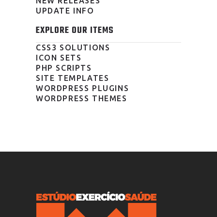
NEW RELEASES
UPDATE INFO
EXPLORE OUR ITEMS
CSS3 SOLUTIONS
ICON SETS
PHP SCRIPTS
SITE TEMPLATES
WORDPRESS PLUGINS
WORDPRESS THEMES