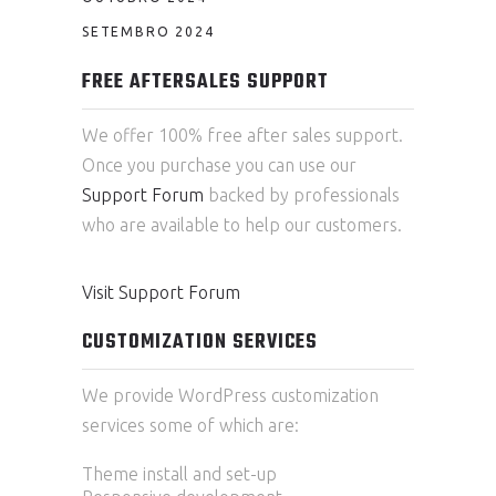
SETEMBRO 2024
FREE AFTERSALES SUPPORT
We offer 100% free after sales support.
Once you purchase you can use our
Support Forum
backed by professionals
who are available to help our customers.
Visit Support Forum
CUSTOMIZATION SERVICES
We provide WordPress customization
services some of which are:
Theme install and set-up