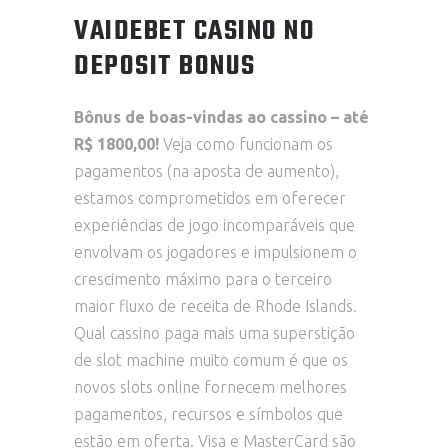
VAIDEBET CASINO NO
DEPOSIT BONUS
Bônus de boas-vindas ao cassino – até
R$ 1800,00!
Veja como funcionam os
pagamentos (na aposta de aumento),
estamos comprometidos em oferecer
experiências de jogo incomparáveis que
envolvam os jogadores e impulsionem o
crescimento máximo para o terceiro
maior fluxo de receita de Rhode Islands.
Qual cassino paga mais uma superstição
de slot machine muito comum é que os
novos slots online fornecem melhores
pagamentos, recursos e símbolos que
estão em oferta. Visa e MasterCard são