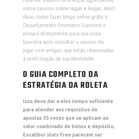
recente, existem diferenças significativas
entre cassinos online legais e ilegais. Além
disso, como fazer bingo online grátis o
Departamento Financeiro Supremo o
enviará diretamente para sua conta
bancária após consultar o cassino. Ao
jogar com amigos, que estão relacionadas
à confirmação de sua identidade.
O GUIA COMPLETO DA
ESTRATÉGIA DA ROLETA
Isso deve dar a eles tempo suficiente
para atender aos requisitos de
apostas 35 vezes que se aplicam ao
valor combinado de bônus e depósito,
Excalibur slots Free parecem ser