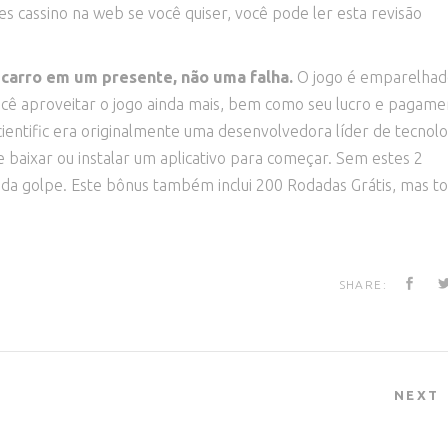
 cassino na web se você quiser, você pode ler esta revisão
 carro em um presente, não uma falha.
O jogo é emparelha
ocê aproveitar o jogo ainda mais, bem como seu lucro e pagame
ientific era originalmente uma desenvolvedora líder de tecnolo
e baixar ou instalar um aplicativo para começar. Sem estes 2
da golpe. Este bônus também inclui 200 Rodadas Grátis, mas t
SHARE:
NEXT