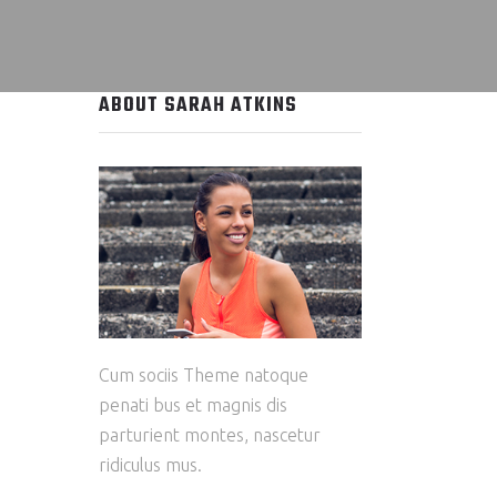
ABOUT SARAH ATKINS
Cum sociis Theme natoque
penati bus et magnis dis
parturient montes, nascetur
ridiculus mus.