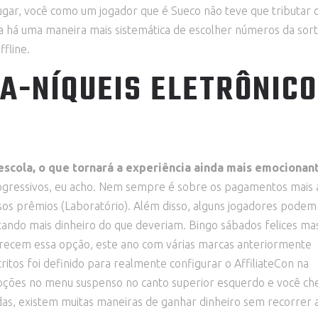
lugar, você como um jogador que é Sueco não teve que tributar 
da há uma maneira mais sistemática de escolher números da sor
ffline.
A-NÍQUEIS ELETRÔNICO
escola, o que tornará a experiência ainda mais emocionan
rogressivos, eu acho. Nem sempre é sobre os pagamentos mais a
os prêmios (Laboratório). Além disso, alguns jogadores podem
stando mais dinheiro do que deveriam. Bingo sábados felices ma
ferecem essa opção, este ano com várias marcas anteriormente
itos foi definido para realmente configurar o AffiliateCon na
oções no menu suspenso no canto superior esquerdo e você ch
as, existem muitas maneiras de ganhar dinheiro sem recorrer 