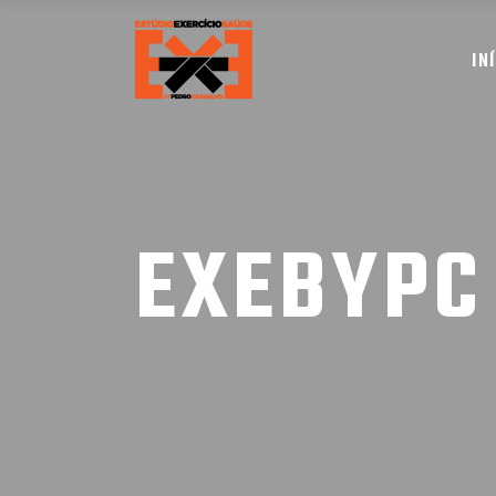
IN
EXEBYPC