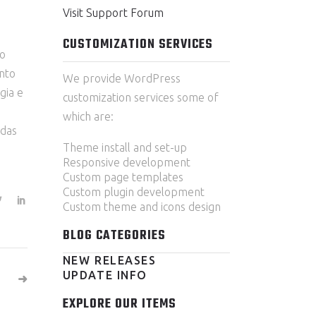
Visit Support Forum
CUSTOMIZATION SERVICES
do
nto
We provide WordPress
gia e
customization services some of
which are:
odas
Theme install and set-up
Responsive development
Custom page templates
Custom plugin development
Custom theme and icons design
BLOG CATEGORIES
NEW RELEASES
UPDATE INFO
EXPLORE OUR ITEMS