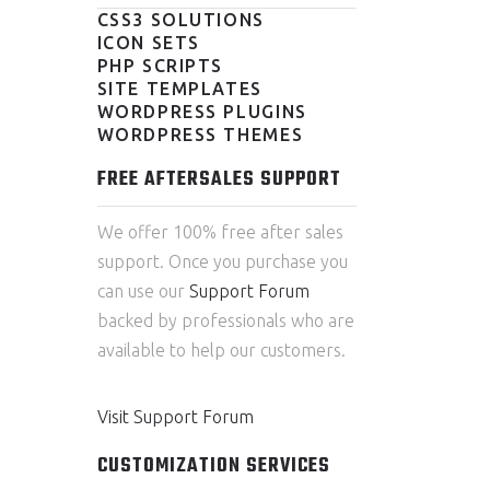
CSS3 SOLUTIONS
ICON SETS
PHP SCRIPTS
SITE TEMPLATES
WORDPRESS PLUGINS
WORDPRESS THEMES
FREE AFTERSALES SUPPORT
We offer 100% free after sales
support. Once you purchase you
can use our
Support Forum
backed by professionals who are
available to help our customers.
Visit Support Forum
CUSTOMIZATION SERVICES