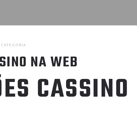
 CATEGORIA
SINO NA WEB
ES CASSINO