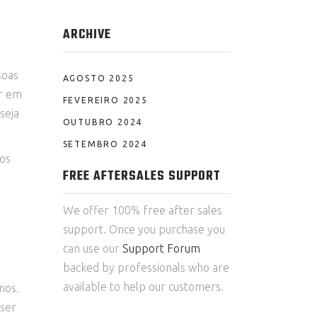
ARCHIVE
soas
AGOSTO 2025
ar em
FEVEREIRO 2025
sеjа
OUTUBRO 2024
SETEMBRO 2024
dos
FREE AFTERSALES SUPPORT
We offer 100% free after sales
support. Once you purchase you
can use our
Support Forum
backed by professionals who are
available to help our customers.
nos.
iser