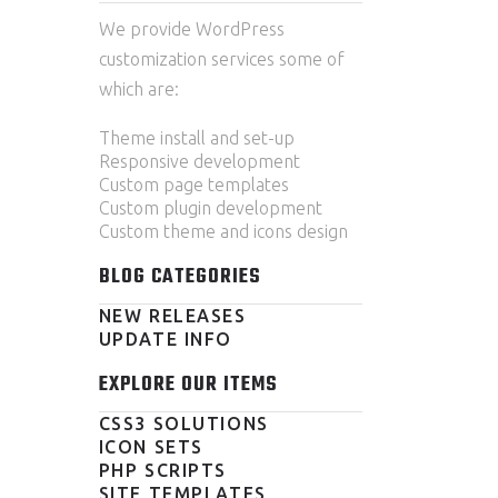
We provide WordPress
customization services some of
which are:
Theme install and set-up
Responsive development
Custom page templates
Custom plugin development
Custom theme and icons design
BLOG CATEGORIES
NEW RELEASES
UPDATE INFO
EXPLORE OUR ITEMS
CSS3 SOLUTIONS
ICON SETS
PHP SCRIPTS
SITE TEMPLATES