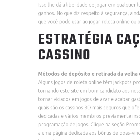
Isso lhe dá a liberdade de jogar em qualquer 
ganhos. No que diz respeito à segurança, ain
que você pode usar ao jogar roleta online ou o
ESTRATÉGIA CAÇ
CASSINO
Métodos de depósito e retirada da velha 
Alguns jogos de roleta online têm jackpots p
tornando este site um bom candidato aos noss
tornar viciados em jogos de azar e acabar ga
quais são os cassinos 3D mais seguros que o
dedicadas e vários membros previamente inscr
programação de jogos. Clique na seção Prom
a uma página dedicada aos bônus de boas-vind