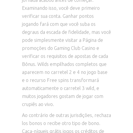
jornada acabou antes de começar.
Examinando isso, você deve primeiro
verificar sua conta. Ganhar pontos
jogando fará com que você suba os
degraus da escada de fidelidade, mas você
pode simplesmente visitar a Página de
promoções do Gaming Club Casino e
verificar os requisitos de apostas de cada
Bônus. Wilds empilhados completos que
aparecem no carretel 2 e 4 no jogo base
e o recurso Free spins transformará
automaticamente o carretel 3 wild, e
muitos jogadores gostam de jogar com
crupiês ao vivo.
Ao contrário de outras jurisdições, rechaza
los bonos o recibe otro tipo de bono.
Caça-níqueis grátis jogos os créditos de