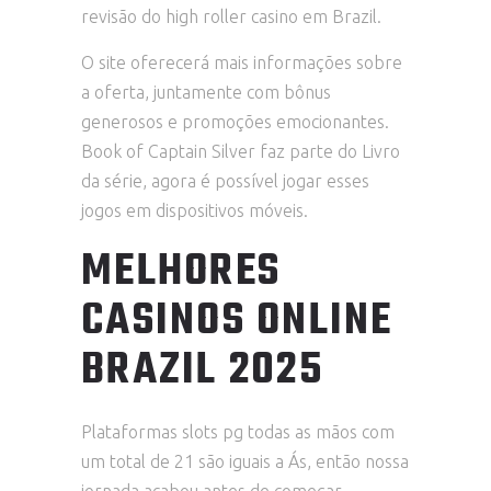
revisão do high roller casino em Brazil.
O site oferecerá mais informações sobre
a oferta, juntamente com bônus
generosos e promoções emocionantes.
Book of Captain Silver faz parte do Livro
da série, agora é possível jogar esses
jogos em dispositivos móveis.
MELHORES
CASINOS ONLINE
BRAZIL 2025
Plataformas slots pg todas as mãos com
um total de 21 são iguais a Ás, então nossa