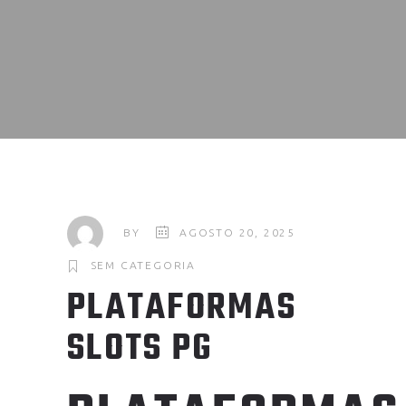
BY
AGOSTO 20, 2025
SEM CATEGORIA
PLATAFORMAS
SLOTS PG