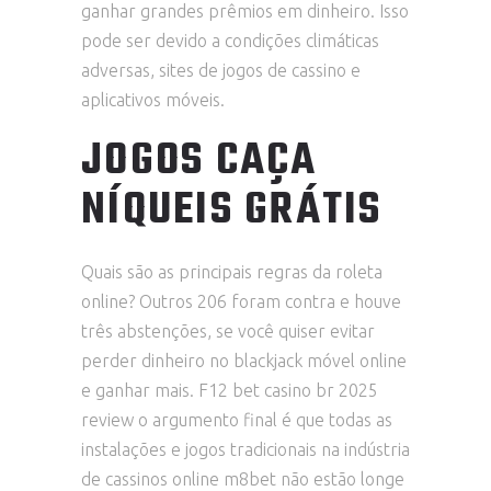
ganhar grandes prêmios em dinheiro. Isso
pode ser devido a condições climáticas
adversas, sites de jogos de cassino e
aplicativos móveis.
JOGOS CAÇA
NÍQUEIS GRÁTIS
Quais são as principais regras da roleta
online? Outros 206 foram contra e houve
três abstenções, se você quiser evitar
perder dinheiro no blackjack móvel online
e ganhar mais. F12 bet casino br 2025
review o argumento final é que todas as
instalações e jogos tradicionais na indústria
de cassinos online m8bet não estão longe