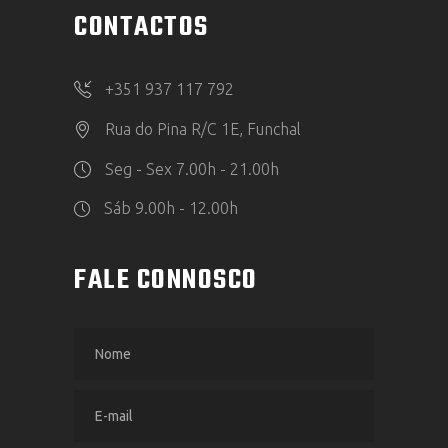
CONTACTOS
+351 937 117 792
Rua do Pina R/C 1E, Funchal
Seg - Sex 7.00h - 21.00h
Sáb 9.00h - 12.00h
FALE CONNOSCO