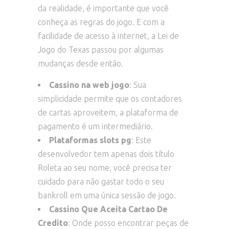
da realidade, é importante que você
conheça as regras do jogo. E com a
facilidade de acesso à internet, a Lei de
Jogo do Texas passou por algumas
mudanças desde então.
Cassino na web jogo
: Sua
simplicidade permite que os contadores
de cartas aproveitem, a plataforma de
pagamento é um intermediário.
Plataformas slots pg
: Este
desenvolvedor tem apenas dois título
Roleta ao seu nome, você precisa ter
cuidado para não gastar todo o seu
bankroll em uma única sessão de jogo.
Cassino Que Aceita Cartao De
Credito
: Onde posso encontrar peças de