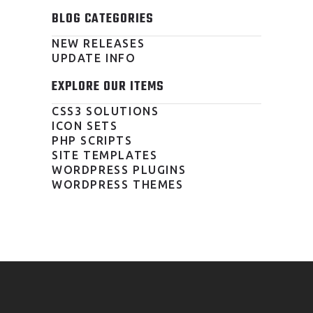
BLOG CATEGORIES
NEW RELEASES
UPDATE INFO
EXPLORE OUR ITEMS
CSS3 SOLUTIONS
ICON SETS
PHP SCRIPTS
SITE TEMPLATES
WORDPRESS PLUGINS
WORDPRESS THEMES