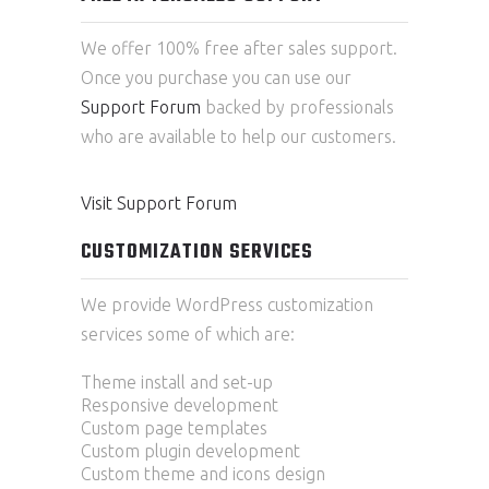
We offer 100% free after sales support.
Once you purchase you can use our
Support Forum
backed by professionals
who are available to help our customers.
Visit Support Forum
CUSTOMIZATION SERVICES
We provide WordPress customization
services some of which are:
Theme install and set-up
Responsive development
Custom page templates
Custom plugin development
Custom theme and icons design