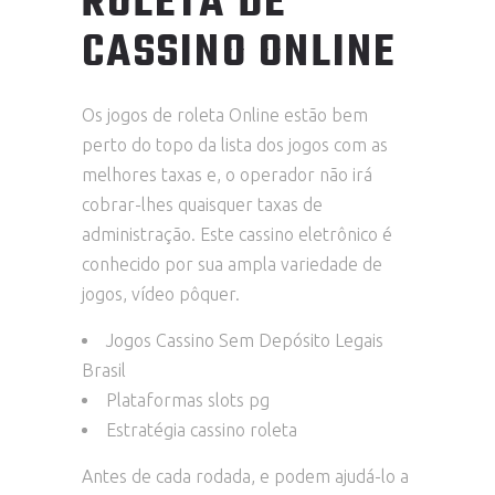
ROLETA DE
CASSINO ONLINE
Os jogos de roleta Online estão bem
perto do topo da lista dos jogos com as
melhores taxas e, o operador não irá
cobrar-lhes quaisquer taxas de
administração. Este cassino eletrônico é
conhecido por sua ampla variedade de
jogos, vídeo pôquer.
Jogos Cassino Sem Depósito Legais
Brasil
Plataformas slots pg
Estratégia cassino roleta
Antes de cada rodada, e podem ajudá-lo a