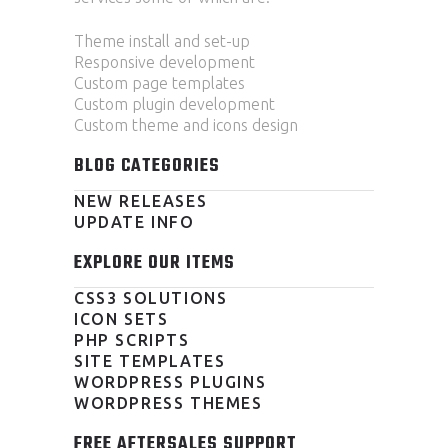
Theme install and set-up
Responsive development
Custom page templates
Custom plugin development
Custom theme and icons design
BLOG CATEGORIES
NEW RELEASES
UPDATE INFO
EXPLORE OUR ITEMS
CSS3 SOLUTIONS
ICON SETS
PHP SCRIPTS
SITE TEMPLATES
WORDPRESS PLUGINS
WORDPRESS THEMES
FREE AFTERSALES SUPPORT