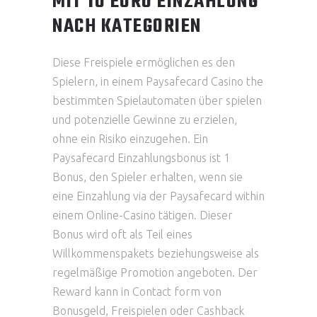
MIT 10 EURO EINZAHLUNG
NACH KATEGORIEN
Diese Freispiele ermöglichen es den
Spielern, in einem Paysafecard Casino the
bestimmten Spielautomaten über spielen
und potenzielle Gewinne zu erzielen,
ohne ein Risiko einzugehen. Ein
Paysafecard Einzahlungsbonus ist 1
Bonus, den Spieler erhalten, wenn sie
eine Einzahlung via der Paysafecard within
einem Online-Casino tätigen. Dieser
Bonus wird oft als Teil eines
Willkommenspakets beziehungsweise als
regelmäßige Promotion angeboten. Der
Reward kann in Contact form von
Bonusgeld, Freispielen oder Cashback