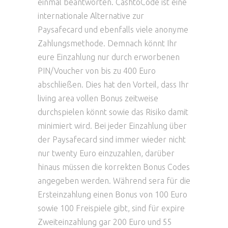
einmal beantworten. CashtoCode ist eine
internationale Alternative zur
Paysafecard und ebenfalls viele anonyme
Zahlungsmethode. Demnach könnt Ihr
eure Einzahlung nur durch erworbenen
PIN/Voucher von bis zu 400 Euro
abschließen. Dies hat den Vorteil, dass Ihr
living area vollen Bonus zeitweise
durchspielen könnt sowie das Risiko damit
minimiert wird. Bei jeder Einzahlung über
der Paysafecard sind immer wieder nicht
nur twenty Euro einzuzahlen, darüber
hinaus müssen die korrekten Bonus Codes
angegeben werden. Während sera für die
Ersteinzahlung einen Bonus von 100 Euro
sowie 100 Freispiele gibt, sind für expire
Zweiteinzahlung gar 200 Euro und 55