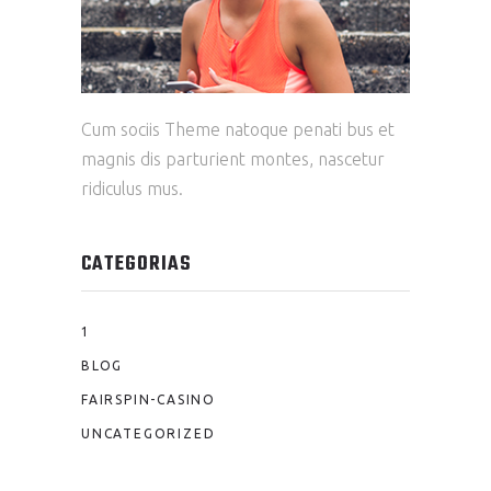
Cum sociis Theme natoque penati bus et
magnis dis parturient montes, nascetur
ridiculus mus.
CATEGORIAS
1
BLOG
FAIRSPIN-CASINO
UNCATEGORIZED