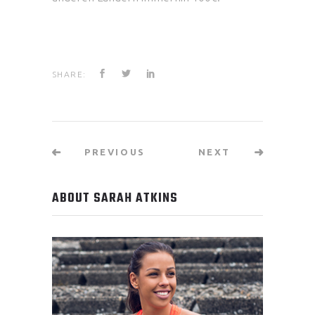
SHARE:
PREVIOUS
NEXT
ABOUT SARAH ATKINS