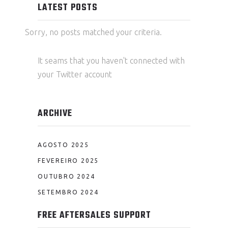
LATEST POSTS
Sorry, no posts matched your criteria.
It seams that you haven't connected with
your Twitter account
ARCHIVE
AGOSTO 2025
FEVEREIRO 2025
OUTUBRO 2024
SETEMBRO 2024
FREE AFTERSALES SUPPORT