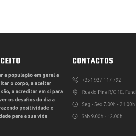
CEITO
CONTACTOS
r a população em geral a
+351 937 117 792
itar o corpo, a aceitar
são, a acreditar em si para
Rua do Pina R/C 1E, Func
ver os desafios do dia a
Seg - Sex 7.00h - 21.00h
trazendo positividade e
idade para a sua vida
Sáb 9.00h - 12.00h