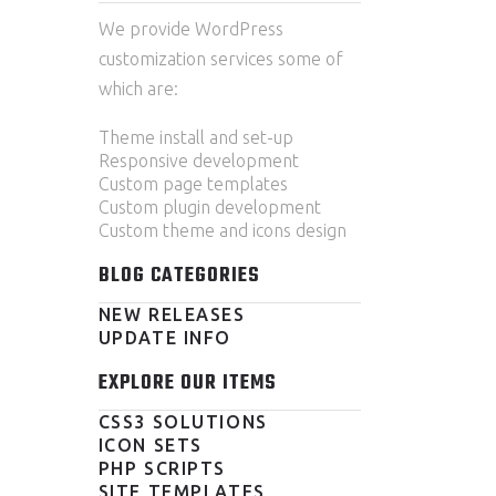
We provide WordPress
customization services some of
which are:
Theme install and set-up
Responsive development
Custom page templates
Custom plugin development
Custom theme and icons design
BLOG CATEGORIES
NEW RELEASES
UPDATE INFO
EXPLORE OUR ITEMS
CSS3 SOLUTIONS
ICON SETS
PHP SCRIPTS
SITE TEMPLATES