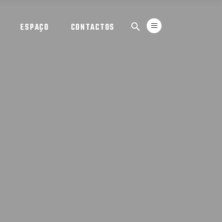
ESPAÇO
CONTACTOS