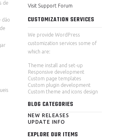
s de
Visit Support Forum
CUSTOMIZATION SERVICES
e dão
ode
We provide WordPress
customization services some of
gar
which are:
Theme install and set-up
Responsive development
Custom page templates
Custom plugin development
ueis
Custom theme and icons design
BLOG CATEGORIES
NEW RELEASES
UPDATE INFO
EXPLORE OUR ITEMS