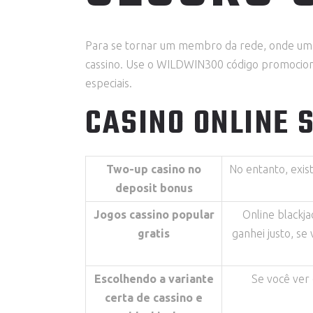
Para se tornar um membro da rede, onde uma 
cassino. Use o WILDWIN300 código promocion
especiais.
CASINO ONLINE 
Two-up casino no
No entanto, exis
deposit bonus
Jogos cassino popular
Online blackja
gratis
ganhei justo, se
Escolhendo a variante
Se você ver
certa de cassino e