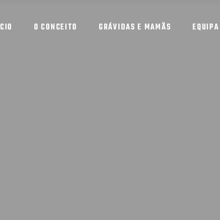
ÍCIO
O CONCEITO
GRÁVIDAS E MAMÃS
EQUIPA