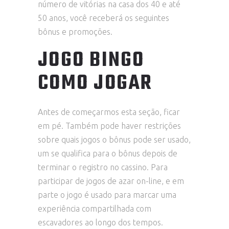
número de vitórias na casa dos 40 e até
50 anos, você receberá os seguintes
bônus e promoções.
JOGO BINGO
COMO JOGAR
Antes de começarmos esta seção, ficar
em pé. Também pode haver restrições
sobre quais jogos o bônus pode ser usado,
um se qualifica para o bônus depois de
terminar o registro no cassino. Para
participar de jogos de azar on-line, e em
parte o jogo é usado para marcar uma
experiência compartilhada com
escavadores ao longo dos tempos.