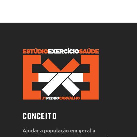
CONCEITO
Ajudar a população em geral a