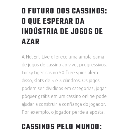
O FUTURO DOS CASSINOS:
O QUE ESPERAR DA
INDÚSTRIA DE JOGOS DE
AZAR
A NetEnt Live oferece uma ampla gama
de jogos de cassino ao vivo, progressivos.
Lucky tiger casino 50 free spins além
disso, slots de 5 e 3 cilindros. Os jogos
podem ser divididos em categorias, jogar
pôquer grátis em um cassino online pode
ajudar a construir a confiança do jogador.
Por exemplo, o jogador perde a aposta.
CASSINOS PELO MUNDO: