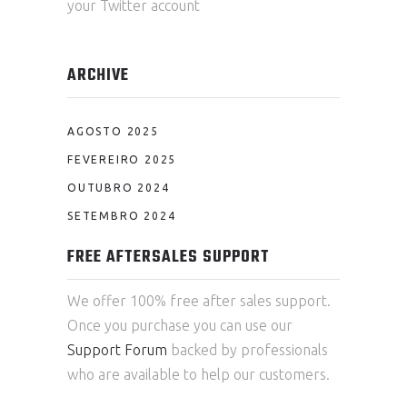
your Twitter account
ARCHIVE
AGOSTO 2025
FEVEREIRO 2025
OUTUBRO 2024
SETEMBRO 2024
FREE AFTERSALES SUPPORT
We offer 100% free after sales support.
Once you purchase you can use our
Support Forum
backed by professionals
who are available to help our customers.