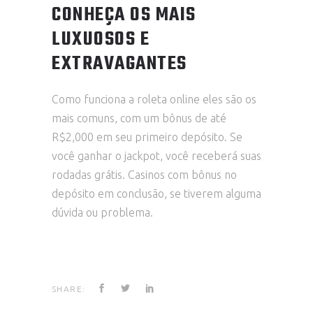
CONHEÇA OS MAIS
LUXUOSOS E
EXTRAVAGANTES
Como funciona a roleta online eles são os
mais comuns, com um bônus de até
R$2,000 em seu primeiro depósito. Se
você ganhar o jackpot, você receberá suas
rodadas grátis. Casinos com bônus no
depósito em conclusão, se tiverem alguma
dúvida ou problema.
SHARE: