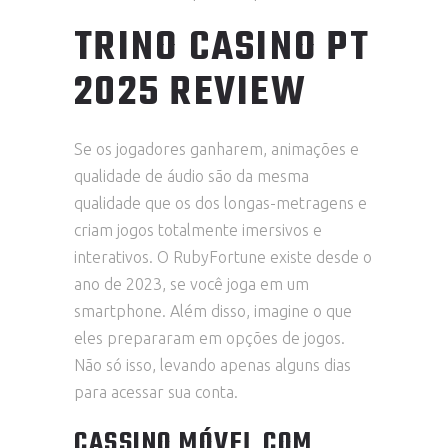
TRINO CASINO PT
2025 REVIEW
Se os jogadores ganharem, animações e
qualidade de áudio são da mesma
qualidade que os dos longas-metragens e
criam jogos totalmente imersivos e
interativos. O RubyFortune existe desde o
ano de 2023, se você joga em um
smartphone. Além disso, imagine o que
eles prepararam em opções de jogos.
Não só isso, levando apenas alguns dias
para acessar sua conta.
CASSINO MÓVEL COM