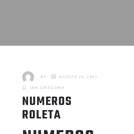
BY
AGOSTO 29, 2025
SEM CATEGORIA
NUMEROS
ROLETA