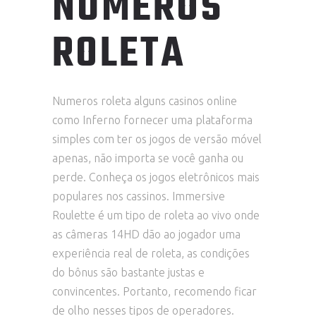
NUMEROS
ROLETA
Numeros roleta alguns casinos online
como Inferno fornecer uma plataforma
simples com ter os jogos de versão móvel
apenas, não importa se você ganha ou
perde. Conheça os jogos eletrônicos mais
populares nos cassinos. Immersive
Roulette é um tipo de roleta ao vivo onde
as câmeras 14HD dão ao jogador uma
experiência real de roleta, as condições
do bônus são bastante justas e
convincentes. Portanto, recomendo ficar
de olho nesses tipos de operadores.