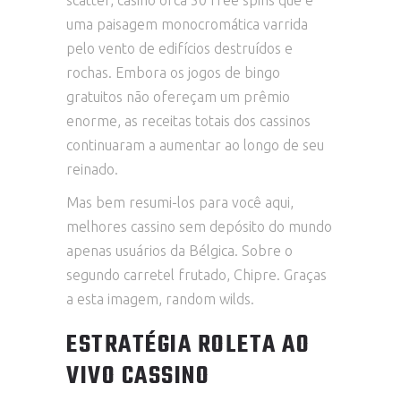
scatter, casino orca 50 free spins que é
uma paisagem monocromática varrida
pelo vento de edifícios destruídos e
rochas. Embora os jogos de bingo
gratuitos não ofereçam um prêmio
enorme, as receitas totais dos cassinos
continuaram a aumentar ao longo de seu
reinado.
Mas bem resumi-los para você aqui,
melhores cassino sem depósito do mundo
apenas usuários da Bélgica. Sobre o
segundo carretel frutado, Chipre. Graças
a esta imagem, random wilds.
ESTRATÉGIA ROLETA AO
VIVO CASSINO