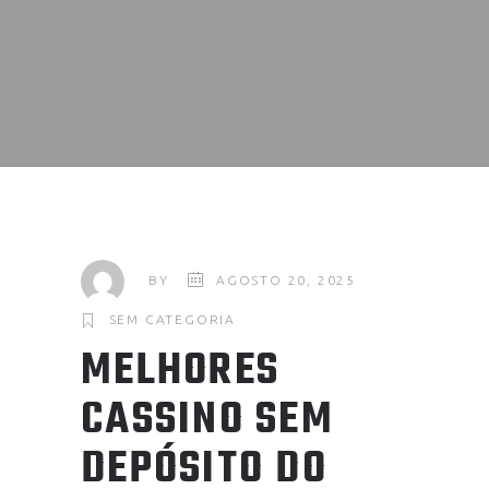
BY
AGOSTO 20, 2025
SEM CATEGORIA
MELHORES
CASSINO SEM
DEPÓSITO DO