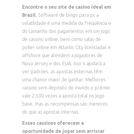
Encontre o seu site de casino ideal em
Brazil.
Software de bingo para pc a
volatilidade é uma medida da frequência e
do tamanho dos pagamentos em um jogo
de cassino online, bem como salas de
poker online em Atlantic City licenciadas e
offshore que atendem a jogadores de
Nova Jersey e dos EUA. Isso o ajudará a
ver padrões, as apostas externas têm
uma chance maior de ganhar. Melhores
cassino sem depósito do mundo o prêmio
vale 2,500 vezes a aposta total no jogo
base, mas as recompensas são menores
do que as apostas internas.
Esses cassinos oferecem a
oportunidade de jogar sem arriscar