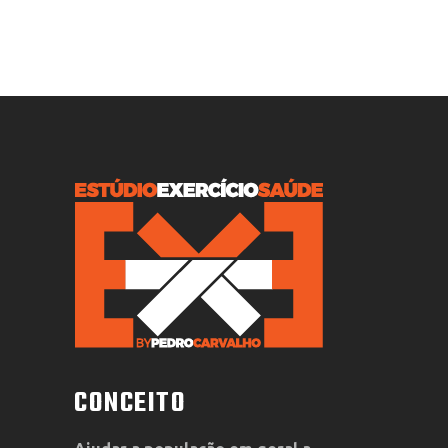
CONCEITO