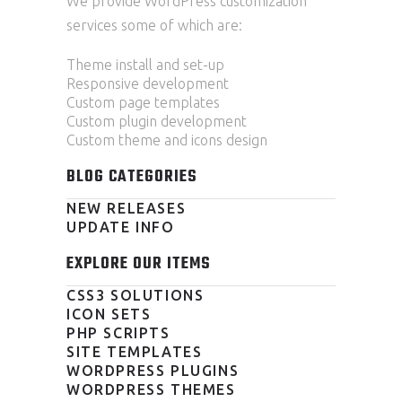
We provide WordPress customization
services some of which are:
Theme install and set-up
Responsive development
Custom page templates
Custom plugin development
Custom theme and icons design
BLOG CATEGORIES
NEW RELEASES
UPDATE INFO
EXPLORE OUR ITEMS
CSS3 SOLUTIONS
ICON SETS
PHP SCRIPTS
SITE TEMPLATES
WORDPRESS PLUGINS
WORDPRESS THEMES