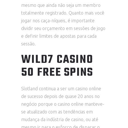
mesmo que ainda não seja um membro
totalmente registrado.
Quanto mais você
jogar nos caça-níqueis, é importante
dividir seu orçamento em sessões de jogo
e definir limites de apostas para cada
sessão.
WILD7 CASINO
50 FREE SPINS
Slotland continua a ser um casino online
de sucesso depois de quase 20 anos no
negócio porque o casino online manteve-
se atualizado com as tendências em
mudança da indústria de casino, ou até
mesmo ir para o esforço de disparar o