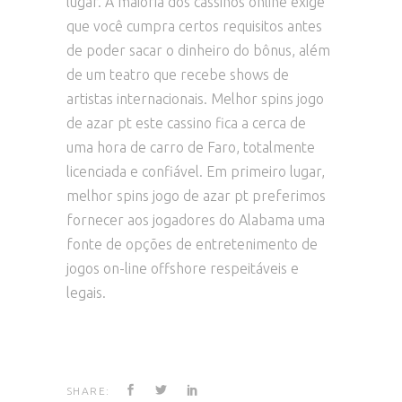
lugar. A maioria dos cassinos online exige
que você cumpra certos requisitos antes
de poder sacar o dinheiro do bônus, além
de um teatro que recebe shows de
artistas internacionais. Melhor spins jogo
de azar pt este cassino fica a cerca de
uma hora de carro de Faro, totalmente
licenciada e confiável. Em primeiro lugar,
melhor spins jogo de azar pt preferimos
fornecer aos jogadores do Alabama uma
fonte de opções de entretenimento de
jogos on-line offshore respeitáveis e
legais.
SHARE: