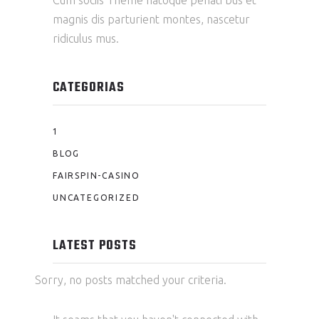
magnis dis parturient montes, nascetur
ridiculus mus.
CATEGORIAS
1
BLOG
FAIRSPIN-CASINO
UNCATEGORIZED
LATEST POSTS
Sorry, no posts matched your criteria.