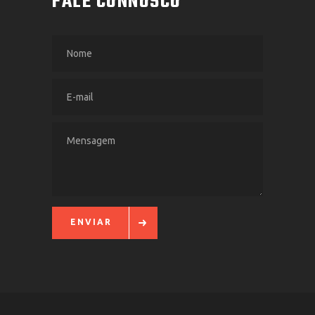
FALE CONNOSCO
ENVIAR