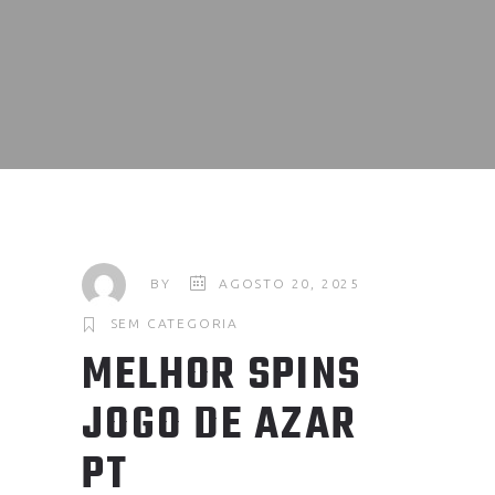
BY
AGOSTO 20, 2025
SEM CATEGORIA
MELHOR SPINS
JOGO DE AZAR
PT