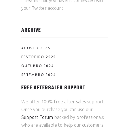
It seams that you haven't connected with
your Twitter account
ARCHIVE
AGOSTO 2025
FEVEREIRO 2025
OUTUBRO 2024
SETEMBRO 2024
FREE AFTERSALES SUPPORT
We offer 100% free after sales support.
Once you purchase you can use our
Support Forum
backed by professionals
who are available to help our customers.