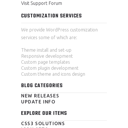
Visit Support Forum
CUSTOMIZATION SERVICES
We provide WordPress customization
services some of which are:
Theme install and set-up
Responsive development
Custom page templates
Custom plugin development
Custom theme and icons design
BLOG CATEGORIES
NEW RELEASES
UPDATE INFO
EXPLORE OUR ITEMS
CSS3 SOLUTIONS