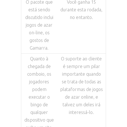
O pacote que
Você ganha 15
está sendo
durante esta rodada,
discutido inclui
no entanto.
jogos de azar
on-line, os
gostos de
Gamarra.
Quanto à
O suporte ao cliente
chegada de
é sempre um pilar
comboio, os
importante quando
jogadores
se trata de todas as
podem
plataformas de jogos
executar o
de azar online, e
bingo de
talvez um deles irá
qualquer
interessá-lo.
dispositivo que