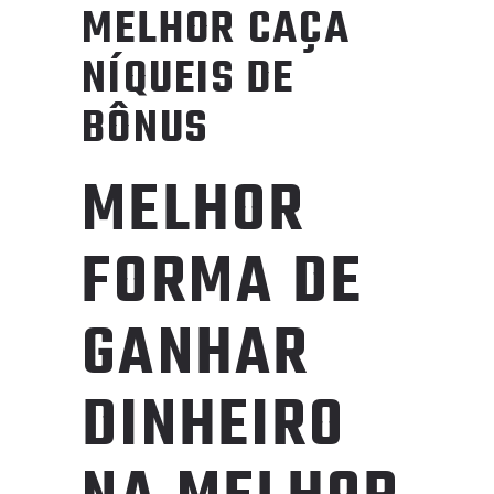
MELHOR CAÇA
NÍQUEIS DE
BÔNUS
MELHOR
FORMA DE
GANHAR
DINHEIRO