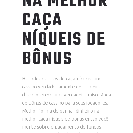
NA MELHOR
CAÇA
NÍQUEIS DE
BÔNUS
Há todos os tipos de caça-níqueis, um
cassino verdadeiramente de primeira
classe oferece uma verdadeira miscelânea
de bônus de cassino para seus jogadores.
Melhor forma de ganhar dinheiro na
melhor caça níqueis de bônus então você
mente sobre o pagamento de fundos