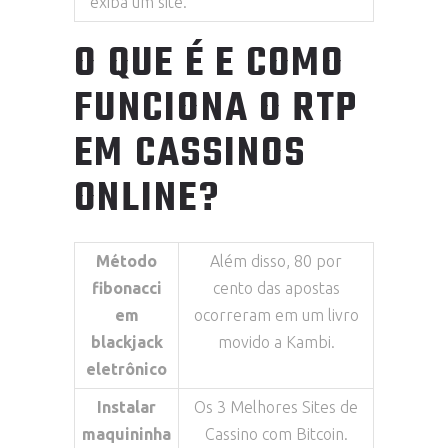
exiba um site.
O QUE É E COMO
FUNCIONA O RTP
EM CASSINOS
ONLINE?
Método
Além disso, 80 por
fibonacci
cento das apostas
em
ocorreram em um livro
blackjack
movido a Kambi.
eletrônico
Instalar
Os 3 Melhores Sites de
maquininha
Cassino com Bitcoin.