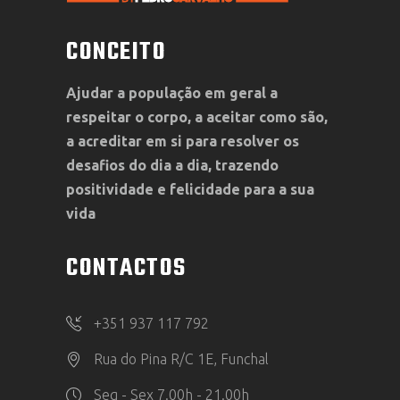
CONCEITO
Ajudar a população em geral a
respeitar o corpo, a aceitar como são,
a acreditar em si para resolver os
desafios do dia a dia, trazendo
positividade e felicidade para a sua
vida
CONTACTOS
+351 937 117 792
Rua do Pina R/C 1E, Funchal
Seg - Sex 7.00h - 21.00h