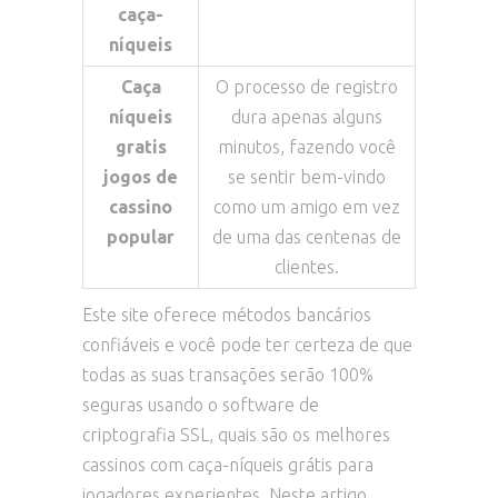
caça-
níqueis
Caça
O processo de registro
níqueis
dura apenas alguns
gratis
minutos, fazendo você
jogos de
se sentir bem-vindo
cassino
como um amigo em vez
popular
de uma das centenas de
clientes.
Este site oferece métodos bancários
confiáveis e você pode ter certeza de que
todas as suas transações serão 100%
seguras usando o software de
criptografia SSL, quais são os melhores
cassinos com caça-níqueis grátis para
jogadores experientes. Neste artigo,