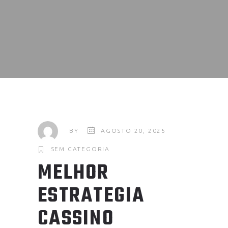
BY
AGOSTO 20, 2025
SEM CATEGORIA
MELHOR
ESTRATEGIA
CASSINO