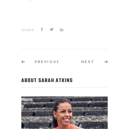
SHARE:
PREVIOUS
NEXT
ABOUT SARAH ATKINS