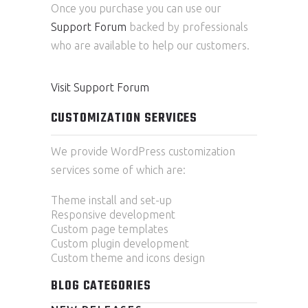
Once you purchase you can use our
Support Forum
backed by professionals
who are available to help our customers.
Visit Support Forum
CUSTOMIZATION SERVICES
We provide WordPress customization
services some of which are:
Theme install and set-up
Responsive development
Custom page templates
Custom plugin development
Custom theme and icons design
BLOG CATEGORIES