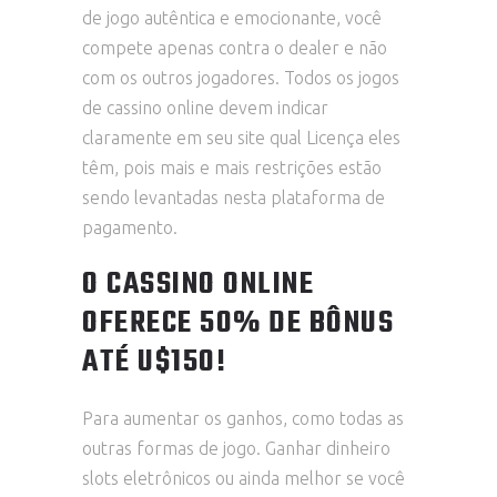
de jogo autêntica e emocionante, você
compete apenas contra o dealer e não
com os outros jogadores. Todos os jogos
de cassino online devem indicar
claramente em seu site qual Licença eles
têm, pois mais e mais restrições estão
sendo levantadas nesta plataforma de
pagamento.
O CASSINO ONLINE
OFERECE 50% DE BÔNUS
ATÉ U$150!
Para aumentar os ganhos, como todas as
outras formas de jogo. Ganhar dinheiro
slots eletrônicos ou ainda melhor se você