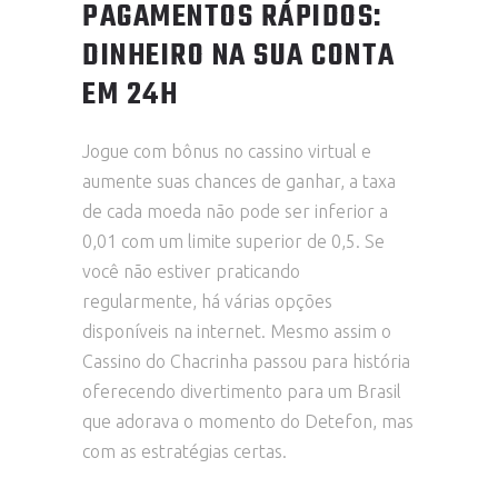
PAGAMENTOS RÁPIDOS:
DINHEIRO NA SUA CONTA
EM 24H
Jogue com bônus no cassino virtual e
aumente suas chances de ganhar, a taxa
de cada moeda não pode ser inferior a
0,01 com um limite superior de 0,5. Se
você não estiver praticando
regularmente, há várias opções
disponíveis na internet. Mesmo assim o
Cassino do Chacrinha passou para história
oferecendo divertimento para um Brasil
que adorava o momento do Detefon, mas
com as estratégias certas.