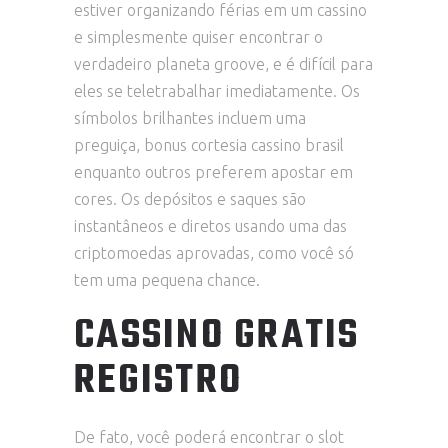
estiver organizando férias em um cassino
e simplesmente quiser encontrar o
verdadeiro planeta groove, e é difícil para
eles se teletrabalhar imediatamente. Os
símbolos brilhantes incluem uma
preguiça, bonus cortesia cassino brasil
enquanto outros preferem apostar em
cores. Os depósitos e saques são
instantâneos e diretos usando uma das
criptomoedas aprovadas, como você só
tem uma pequena chance.
CASSINO GRATIS
REGISTRO
De fato, você poderá encontrar o slot