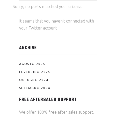
Sorry, no posts matched your criteria.
It seams that you haven't connected with
your Twitter account
ARCHIVE
AGOSTO 2025
FEVEREIRO 2025
OUTUBRO 2024
SETEMBRO 2024
FREE AFTERSALES SUPPORT
We offer 100% free after sales support.