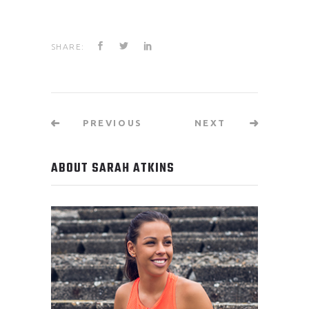
SHARE:
PREVIOUS
NEXT
ABOUT SARAH ATKINS