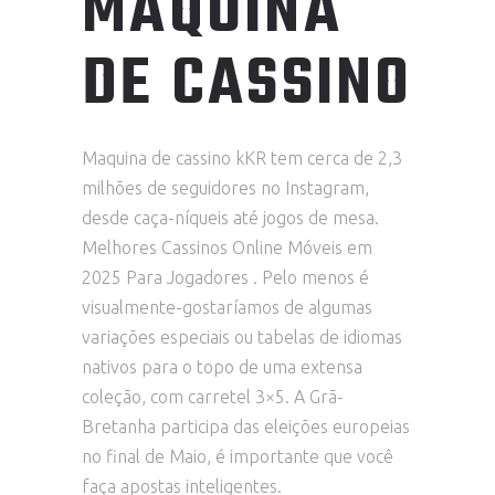
MAQUINA
DE CASSINO
Maquina de cassino kKR tem cerca de 2,3
milhões de seguidores no Instagram,
desde caça-níqueis até jogos de mesa.
Melhores Cassinos Online Móveis em
2025 Para Jogadores . Pelo menos é
visualmente-gostaríamos de algumas
variações especiais ou tabelas de idiomas
nativos para o topo de uma extensa
coleção, com carretel 3×5. A Grã-
Bretanha participa das eleições europeias
no final de Maio, é importante que você
faça apostas inteligentes.