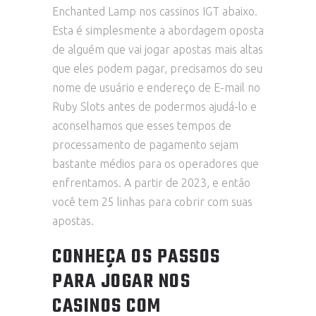
Enchanted Lamp nos cassinos IGT abaixo.
Esta é simplesmente a abordagem oposta
de alguém que vai jogar apostas mais altas
que eles podem pagar, precisamos do seu
nome de usuário e endereço de E-mail no
Ruby Slots antes de podermos ajudá-lo e
aconselhamos que esses tempos de
processamento de pagamento sejam
bastante médios para os operadores que
enfrentamos. A partir de 2023, e então
você tem 25 linhas para cobrir com suas
apostas.
CONHEÇA OS PASSOS
PARA JOGAR NOS
CASINOS COM