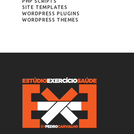
PHP SCRIPTS
SITE TEMPLATES
WORDPRESS PLUGINS
WORDPRESS THEMES